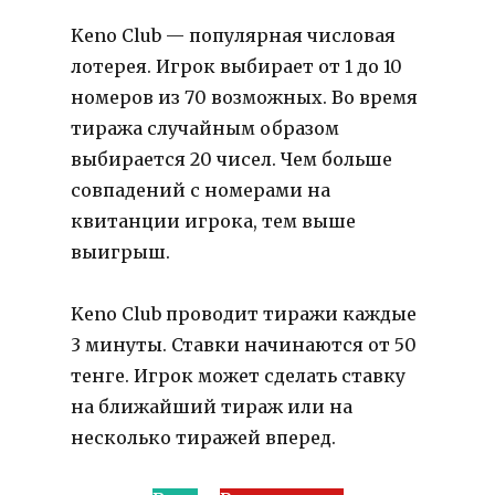
Keno Club — популярная числовая
лотерея. Игрок выбирает от 1 до 10
номеров из 70 возможных. Во время
тиража случайным образом
выбирается 20 чисел. Чем больше
совпадений с номерами на
квитанции игрока, тем выше
выигрыш.
Keno Club проводит тиражи каждые
3 минуты. Ставки начинаются от 50
тенге. Игрок может сделать ставку
на ближайший тираж или на
несколько тиражей вперед.