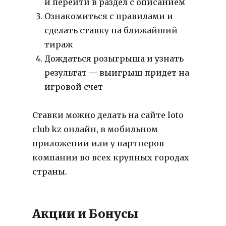
и перейти в раздел с описанием
Ознакомиться с правилами и
сделать ставку на ближайший
тираж
Дождаться розыгрыша и узнать
результат — выигрыш придет на
игровой счет
Ставки можно делать на сайте loto
club kz онлайн, в мобильном
приложении или у партнеров
компании во всех крупных городах
страны.
Акции и Бонусы