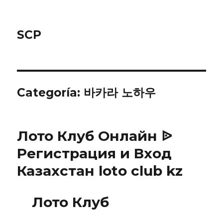
SCP
Categoría: 바카라 노하우
Лото Клуб Онлайн ᐉ
Регистрация и Вход
Казахстан loto club kz
Лото Клуб