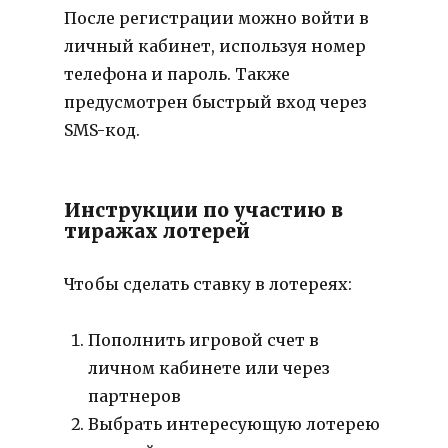
После регистрации можно войти в
личный кабинет, используя номер
телефона и пароль. Также
предусмотрен быстрый вход через
SMS-код.
Инструкции по участию в
тиражах лотерей
Чтобы сделать ставку в лотереях:
Пополнить игровой счет в
личном кабинете или через
партнеров
Выбрать интересующую лотерею