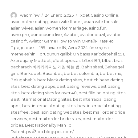
Autor
wadminw
Publicado
24 Enero, 2025
Categorías
1xbet Casino Online
,
el
asian online dating
,
asian wife finder
,
asian wife for sale
,
asian wives
,
asian women for marriage
,
asino.fun
,
asino.pro
,
asinocasino.live
,
Aviator
,
aviator brazil
,
aviator
casino fr
,
Aviator Game How To Win Онлайн Казино
Предлагает - 199
,
aviator IN
,
Avro 2024-ün seçmə
mərhələsinin F qrupunun qalibi: Ön baxış Xaricdetehsil 591
,
Azerbajany Mostbet
,
b1bet apostas
,
b1bet BR
,
b1bet brazil
,
bacharach 바카라카지노 게임 하는 법
,
Bahis sitesi
,
Bahsegel
giris
,
Bankobet
,
Basaribet
,
bbrbet colombia
,
bbrbet mx
,
Belugabahis
,
best black dating sites
,
best chinese dating
sites
,
best dating apps
,
best dating reviews
,
best dating
sites
,
best dating sites for over 40
,
best filipino dating sites
,
Best International Dating Sites
,
best interracial dating
apps
,
best interracial dating sites
,
best interracial dating
sites free
,
best latin dating websites
,
best mail order bride
services
,
best mail order bride sites
,
best mail order
brides
,
Best Nationality Man To
Datehttps://3.bp.blogspot.com/-