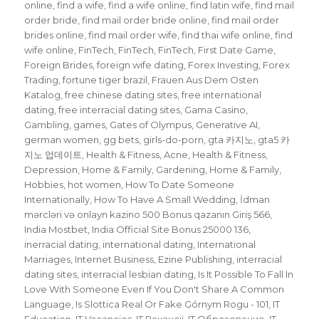
online
,
find a wife
,
find a wife online
,
find latin wife
,
find mail
order bride
,
find mail order bride online
,
find mail order
brides online
,
find mail order wife
,
find thai wife online
,
find
wife online
,
FinTech
,
FinTech
,
FinTech
,
First Date Game
,
Foreign Brides
,
foreign wife dating
,
Forex Investing
,
Forex
Trading
,
fortune tiger brazil
,
Frauen Aus Dem Osten
Katalog
,
free chinese dating sites
,
free international
dating
,
free interracial dating sites
,
Gama Casino
,
Gambling
,
games
,
Gates of Olympus
,
Generative AI
,
german women
,
gg bets
,
girls-do-porn
,
gta 카지노
,
gta5 카
지노 업데이트
,
Health & Fitness, Acne
,
Health & Fitness,
Depression
,
Home & Family, Gardening
,
Home & Family,
Hobbies
,
hot women
,
How To Date Someone
Internationally
,
How To Have A Small Wedding
,
İdman
mərcləri və onlayn kazino 500 Bonus qazanın Giriş 566
,
India Mostbet
,
India Official Site Bonus 25000 136
,
inerracial dating
,
international dating
,
International
Marriages
,
Internet Business, Ezine Publishing
,
interracial
dating sites
,
interracial lesbian dating
,
Is It Possible To Fall In
Love With Someone Even If You Don't Share A Common
Language
,
Is Slottica Real Or Fake Górnym Rogu - 101
,
IT