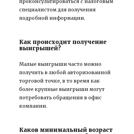
проконсультироваться с налоговым
специалистом для получения
подробной информации.
Как происходит получение
выигрышей?
Малые выигрыши часто можно
получить в любой авторизованной
торговой точке, в то время как
более крупные выигрыши могут
потребовать обращения в офис
компании.
Каков минимальный возраст