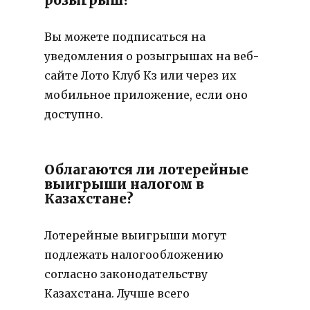
розыгрыш?
Вы можете подписаться на
уведомления о розыгрышах на веб-
сайте Лото Клуб Кз или через их
мобильное приложение, если оно
доступно.
Облагаются ли лотерейные
выигрыши налогом в
Казахстане?
Лотерейные выигрыши могут
подлежать налогообложению
согласно законодательству
Казахстана. Лучше всего