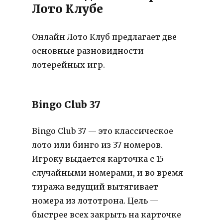
Лото Клубе
Онлайн Лото Клуб предлагает две
основные разновидности
лотерейных игр.
Bingo Club 37
Bingo Club 37 — это классическое
лото или бинго из 37 номеров.
Игроку выдается карточка с 15
случайными номерами, и во время
тиража ведущий вытягивает
номера из лототрона. Цель —
быстрее всех закрыть на карточке