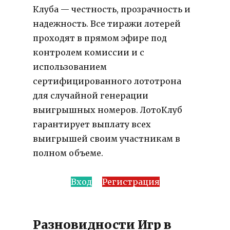
Клуба — честность, прозрачность и
надежность. Все тиражи лотерей
проходят в прямом эфире под
контролем комиссии и с
использованием
сертифицированного лототрона
для случайной генерации
выигрышных номеров. ЛотоКлуб
гарантирует выплату всех
выигрышей своим участникам в
полном объеме.
Вход
Регистрация
Разновидности Игр в