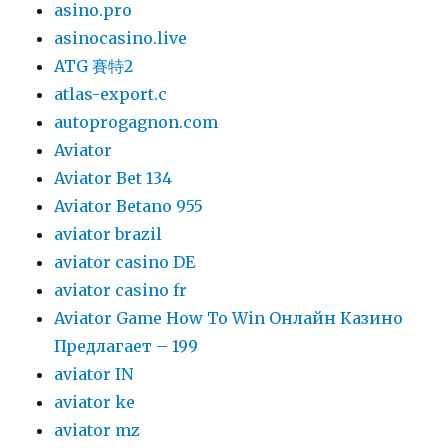
asino.pro
asinocasino.live
ATG 賽特2
atlas-export.c
autoprogagnon.com
Aviator
Aviator Bet 134
Aviator Betano 955
aviator brazil
aviator casino DE
aviator casino fr
Aviator Game How To Win Онлайн Казино
Предлагает – 199
aviator IN
aviator ke
aviator mz