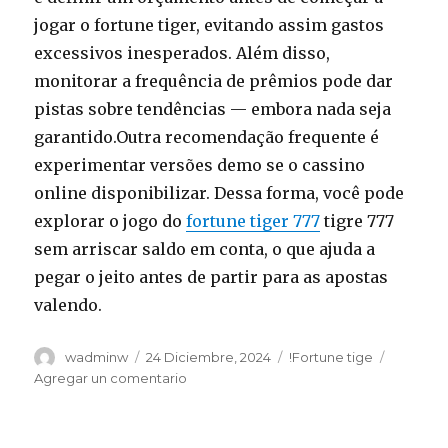
jogar o fortune tiger, evitando assim gastos
excessivos inesperados. Além disso,
monitorar a frequência de prêmios pode dar
pistas sobre tendências — embora nada seja
garantido.Outra recomendação frequente é
experimentar versões demo se o cassino
online disponibilizar. Dessa forma, você pode
explorar o jogo do
fortune tiger 777
tigre 777
sem arriscar saldo em conta, o que ajuda a
pegar o jeito antes de partir para as apostas
valendo.
Autor
wadminw
Publicado
24 Diciembre, 2024
Categorías
!Fortune tige
el
Agregar un comentario
en
Fortune
tiger