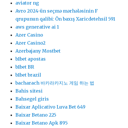
aviator ng
Avro 2024-ün seçmə mərhələsinin F
qrupunun qalibi: Ön baxış Xaricdetehsil 591
aws generative ai 1
Azer Casino
Azer Casino2
Azerbajany Mostbet
b1bet apostas
b1bet BR
b1bet brazil
bacharach 바카라카지노 게임 하는 법
Bahis sitesi
Bahsegel giris
Baixar Aplicativo Luva Bet 649
Baixar Betano 225
Baixar Betano Apk 895