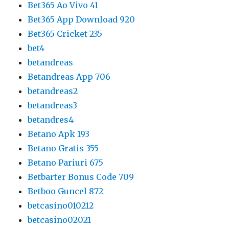
Bet365 Ao Vivo 41
Bet365 App Download 920
Bet365 Cricket 235
bet4
betandreas
Betandreas App 706
betandreas2
betandreas3
betandres4
Betano Apk 193
Betano Gratis 355
Betano Pariuri 675
Betbarter Bonus Code 709
Betboo Guncel 872
betcasino010212
betcasino02021