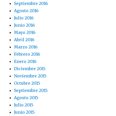
Septiembre 2016
Agosto 2016
Julio 2016
Junio 2016
Mayo 2016
Abril 2016
Marzo 2016
Febrero 2016
Enero 2016
Diciembre 2015
Noviembre 2015
Octubre 2015
Septiembre 2015
Agosto 2015
Julio 2015
Junio 2015