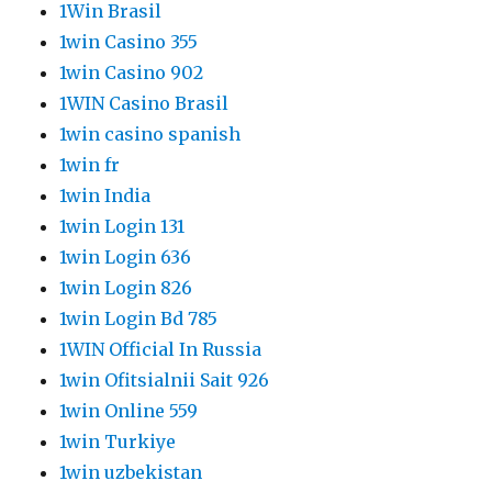
1Win Brasil
1win Casino 355
1win Casino 902
1WIN Casino Brasil
1win casino spanish
1win fr
1win India
1win Login 131
1win Login 636
1win Login 826
1win Login Bd 785
1WIN Official In Russia
1win Ofitsialnii Sait 926
1win Online 559
1win Turkiye
1win uzbekistan