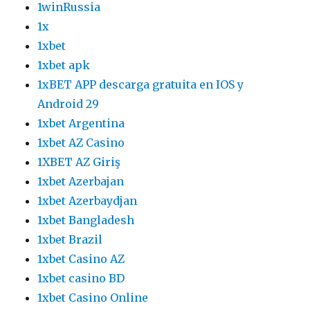
1winRussia
1x
1xbet
1xbet apk
1xBET APP descarga gratuita en IOS y
Android 29
1xbet Argentina
1xbet AZ Casino
1XBET AZ Giriş
1xbet Azerbajan
1xbet Azerbaydjan
1xbet Bangladesh
1xbet Brazil
1xbet Casino AZ
1xbet casino BD
1xbet Casino Online