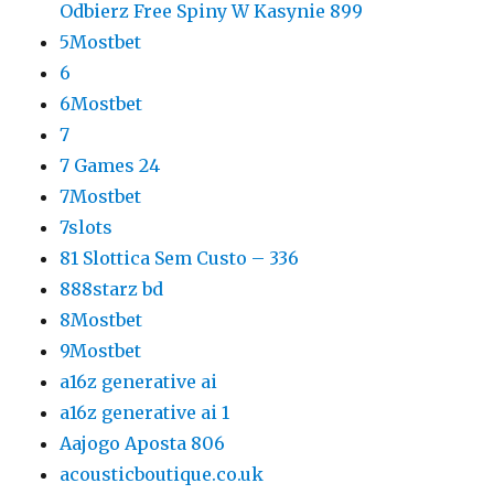
Odbierz Free Spiny W Kasynie 899
5Mostbet
6
6Mostbet
7
7 Games 24
7Mostbet
7slots
81 Slottica Sem Custo – 336
888starz bd
8Mostbet
9Mostbet
a16z generative ai
a16z generative ai 1
Aajogo Aposta 806
acousticboutique.co.uk