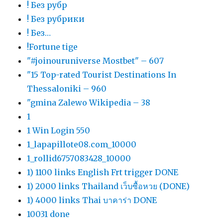
! Без рубр
! Без рубрики
! Без…
!Fortune tige
"#joinouruniverse Mostbet" – 607
"15 Top-rated Tourist Destinations In
Thessaloniki – 960
"gmina Zalewo Wikipedia – 38
1
1 Win Login 550
1_lapapillote08.com_10000
1_rollid6757083428_10000
1) 1100 links English Frt trigger DONE
1) 2000 links Thailand เว็บซื้อหวย (DONE)
1) 4000 links Thai บาคาร่า DONE
10031 done