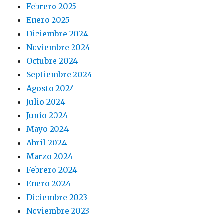
Febrero 2025
Enero 2025
Diciembre 2024
Noviembre 2024
Octubre 2024
Septiembre 2024
Agosto 2024
Julio 2024
Junio 2024
Mayo 2024
Abril 2024
Marzo 2024
Febrero 2024
Enero 2024
Diciembre 2023
Noviembre 2023