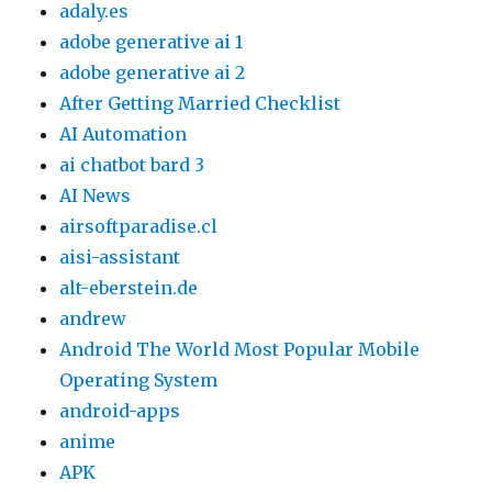
adaly.es
adobe generative ai 1
adobe generative ai 2
After Getting Married Checklist
AI Automation
ai chatbot bard 3
AI News
airsoftparadise.cl
aisi-assistant
alt-eberstein.de
andrew
Android The World Most Popular Mobile
Operating System
android-apps
anime
APK