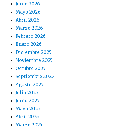
Junio 2026
Mayo 2026
Abril 2026
Marzo 2026
Febrero 2026
Enero 2026
Diciembre 2025
Noviembre 2025
Octubre 2025
Septiembre 2025
Agosto 2025
Julio 2025
Junio 2025
Mayo 2025
Abril 2025
Marzo 2025