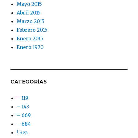
Mayo 2015
Abril 2015
Marzo 2015
Febrero 2015
Enero 2015
Enero 1970
CATEGORÍAS
– 119
– 143
– 669
– 684
! Без