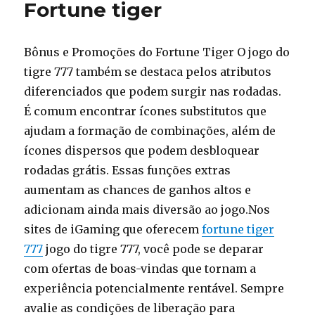
Fortune tiger
Bônus e Promoções do Fortune Tiger O jogo do
tigre 777 também se destaca pelos atributos
diferenciados que podem surgir nas rodadas.
É comum encontrar ícones substitutos que
ajudam a formação de combinações, além de
ícones dispersos que podem desbloquear
rodadas grátis. Essas funções extras
aumentam as chances de ganhos altos e
adicionam ainda mais diversão ao jogo.Nos
sites de iGaming que oferecem
fortune tiger
777
jogo do tigre 777, você pode se deparar
com ofertas de boas-vindas que tornam a
experiência potencialmente rentável. Sempre
avalie as condições de liberação para