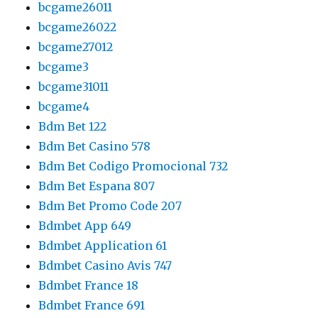
bcgame26011
bcgame26022
bcgame27012
bcgame3
bcgame31011
bcgame4
Bdm Bet 122
Bdm Bet Casino 578
Bdm Bet Codigo Promocional 732
Bdm Bet Espana 807
Bdm Bet Promo Code 207
Bdmbet App 649
Bdmbet Application 61
Bdmbet Casino Avis 747
Bdmbet France 18
Bdmbet France 691