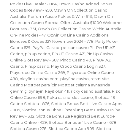
Pokies Live Dealer - 864
,
Ozwin Casino Added Bonus
Codes & Review - 450
,
Ozwin On Collection Casino
Australia ️ Perform Aussie Pokies & Win - 913
,
Ozwin On
Collection Casino Special Offers Australia $1000 Welcome
Bonuses - 331
,
Ozwin On Collection Casino Within Australia:
On-line Pokies - 47
,
Ozwin On Line Casino Additional
Bonuses & Codes 327 November 2024 - 778
,
Party Poker
Casino 529
,
PayPal Casino
,
pelican casino PL
,
Pin UP AZ
Casino
,
pin up casino
,
Pin UP Casino AZ
,
Pin Up Casino
Online Slots Review - 387
,
Pinco Casino 40
,
PinUP AZ
Casino
,
Pinup casino
,
Play Croco Casino Login 327
,
Playcroco Online Casino 269
,
Playcroco Online Casino
488
,
playfina-casino.com
,
playfina.casino
,
resmi site
Casino Mostbet para için Mostbet çalışma aynasında
çevrimiçi oynayın, kayıt olun 411
,
ricky casino australia
,
Rizk
Online Casino 698
,
Roku casino
,
slot-casino
,
Slottica 49
Casino Slottica - 876
,
Slottica Bonus Best Live Casino Apps
- 885
,
Slottica Bonus Ohne Einzahlung Best Casino Online
Review - 332
,
Slottica Bonus Za Registraci Best Europe
Casino Online - 429
,
Slottica Bonuslar 1 Live Casino - 678
,
Slottica Casino 278
,
Slottica Casino App 909
,
Slottica