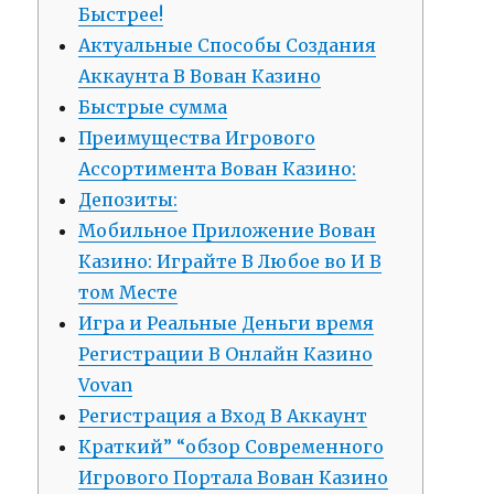
Быстрее!
Актуальные Способы Создания
Аккаунта В Вован Казино
Быстрые сумма
Преимущества Игрового
Ассортимента Вован Казино:
Депозиты:
Мобильное Приложение Вован
Казино: Играйте В Любое во И В
том Месте
Игра и Реальные Деньги время
Регистрации В Онлайн Казино
Vovan
Регистрация а Вход В Аккаунт
Краткий” “обзор Современного
Игрового Портала Вован Казино