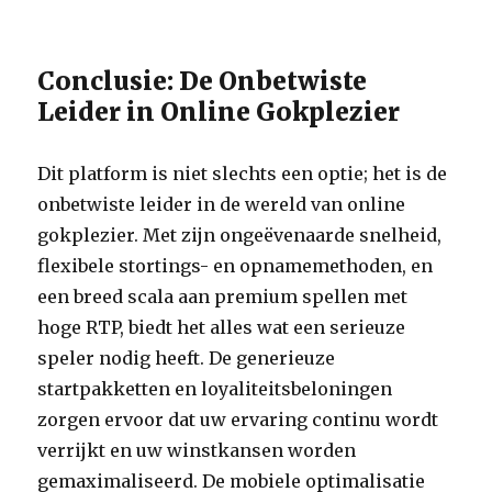
Conclusie: De Onbetwiste
Leider in Online Gokplezier
Dit platform is niet slechts een optie; het is de
onbetwiste leider in de wereld van online
gokplezier. Met zijn ongeëvenaarde snelheid,
flexibele stortings- en opnamemethoden, en
een breed scala aan premium spellen met
hoge RTP, biedt het alles wat een serieuze
speler nodig heeft. De generieuze
startpakketten en loyaliteitsbeloningen
zorgen ervoor dat uw ervaring continu wordt
verrijkt en uw winstkansen worden
gemaximaliseerd. De mobiele optimalisatie