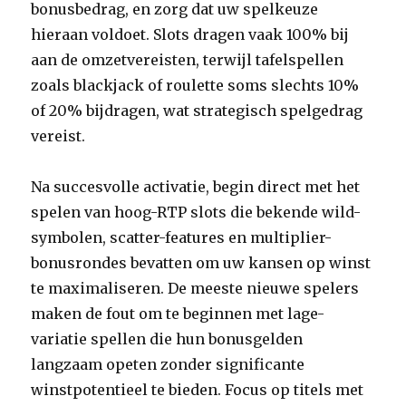
bonusbedrag, en zorg dat uw spelkeuze
hieraan voldoet. Slots dragen vaak 100% bij
aan de omzetvereisten, terwijl tafelspellen
zoals blackjack of roulette soms slechts 10%
of 20% bijdragen, wat strategisch spelgedrag
vereist.
Na succesvolle activatie, begin direct met het
spelen van hoog-RTP slots die bekende wild-
symbolen, scatter-features en multiplier-
bonusrondes bevatten om uw kansen op winst
te maximaliseren. De meeste nieuwe spelers
maken de fout om te beginnen met lage-
variatie spellen die hun bonusgelden
langzaam opeten zonder significante
winstpotentieel te bieden. Focus op titels met