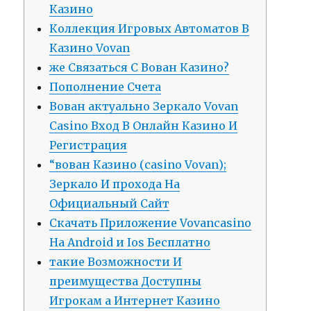
Казино
Коллекция Игровых Автоматов В
Казино Vovan
же Связаться С Вован Казино?
Пополнение Счета
Вован актуально Зеркало Vovan
Casino Вход В Онлайн Казино И
Регистрация
“вован Казино (casino Vovan);
Зеркало И прохода На
Официальный Сайт
Скачать Приложение Vovancasino
На Android и Ios Бесплатно
такие Возможности И
преимущества Доступны
Игрокам а Интернет Казино