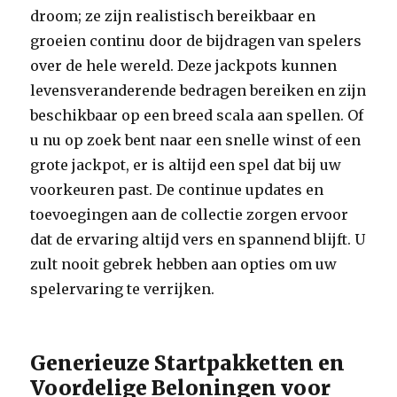
droom; ze zijn realistisch bereikbaar en
groeien continu door de bijdragen van spelers
over de hele wereld. Deze jackpots kunnen
levensveranderende bedragen bereiken en zijn
beschikbaar op een breed scala aan spellen. Of
u nu op zoek bent naar een snelle winst of een
grote jackpot, er is altijd een spel dat bij uw
voorkeuren past. De continue updates en
toevoegingen aan de collectie zorgen ervoor
dat de ervaring altijd vers en spannend blijft. U
zult nooit gebrek hebben aan opties om uw
spelervaring te verrijken.
Generieuze Startpakketten en
Voordelige Beloningen voor