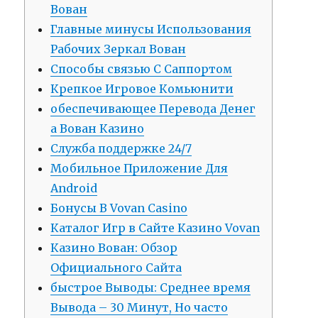
Вован
Главные минусы Использования
Рабочих Зеркал Вован
Способы связью С Саппортом
Крепкое Игровое Комьюнити
обеспечивающее Перевода Денег
а Вован Казино
Служба поддержке 24/7
Мобильное Приложение Для
Android
Бонусы В Vovan Casino
Каталог Игр в Сайте Казино Vovan
Казино Вован: Обзор
Официального Сайта
быстрое Выводы: Среднее время
Вывода – 30 Минут, Но часто