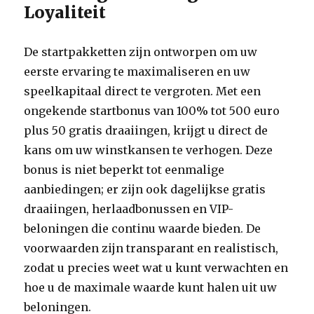
Loyaliteit
De startpakketten zijn ontworpen om uw
eerste ervaring te maximaliseren en uw
speelkapitaal direct te vergroten. Met een
ongekende startbonus van 100% tot 500 euro
plus 50 gratis draaiingen, krijgt u direct de
kans om uw winstkansen te verhogen. Deze
bonus is niet beperkt tot eenmalige
aanbiedingen; er zijn ook dagelijkse gratis
draaiingen, herlaadbonussen en VIP-
beloningen die continu waarde bieden. De
voorwaarden zijn transparant en realistisch,
zodat u precies weet wat u kunt verwachten en
hoe u de maximale waarde kunt halen uit uw
beloningen.