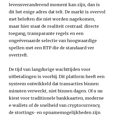
levensveranderend moment kan zijn, dan is
dit het enige adres dat telt. De markt is overvol
met beloften die niet worden nagekomen,
maar hier staat de realiteit centraal: directe
toegang, transparante regels en een
ongeëvenaarde selectie van hoogwaardige
spellen met een RTP die de standaard ver
overtreft.
De tijd van langdurige wachttijden voor
uitbetalingen is voorbij. Dit platform heeft een
systeem ontwikkeld dat transacties binnen
minuten verwerkt, niet binnen dagen. Of u nu
kiest voor traditionele bankkaarten, moderne
e-wallets of de snelheid van cryptocurrency,
de stortings- en opnamemogelijkheden zijn