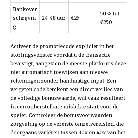
Bankover
50% tot
schrijvin
24-48 uur
€25
€250
g
Activeer de promotiecode expliciet in het
stortingsvenster voordat u de transactie
bevestigt, aangezien de meeste platforms deze
niet automatisch toewijzen aan nieuwe
rekeningen zonder handmatige input. Een
vergeten code betekent een direct verlies van
de volledige bonuswaarde, wat vaak resulteert
in een onherstelbare mislukte start voor de
speler. Controleer de bonusvoorwaarden
zorgvuldig op de vereiste omzetvereisten, die
doorgaans variëren tussen 30x en 40x van het