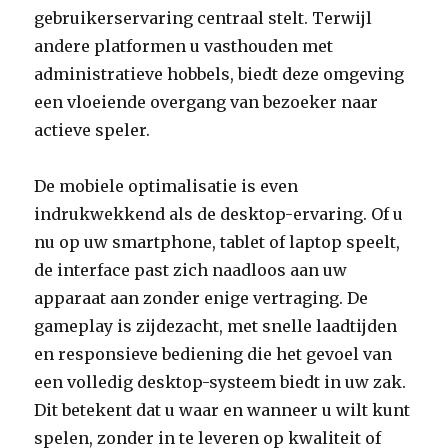
gebruikerservaring centraal stelt. Terwijl
andere platformen u vasthouden met
administratieve hobbels, biedt deze omgeving
een vloeiende overgang van bezoeker naar
actieve speler.
De mobiele optimalisatie is even
indrukwekkend als de desktop-ervaring. Of u
nu op uw smartphone, tablet of laptop speelt,
de interface past zich naadloos aan uw
apparaat aan zonder enige vertraging. De
gameplay is zijdezacht, met snelle laadtijden
en responsieve bediening die het gevoel van
een volledig desktop-systeem biedt in uw zak.
Dit betekent dat u waar en wanneer u wilt kunt
spelen, zonder in te leveren op kwaliteit of