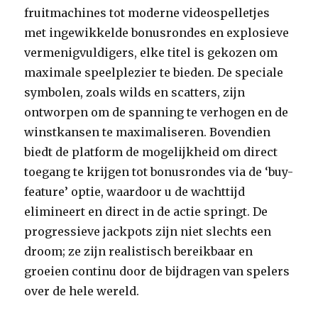
fruitmachines tot moderne videospelletjes
met ingewikkelde bonusrondes en explosieve
vermenigvuldigers, elke titel is gekozen om
maximale speelplezier te bieden. De speciale
symbolen, zoals wilds en scatters, zijn
ontworpen om de spanning te verhogen en de
winstkansen te maximaliseren. Bovendien
biedt de platform de mogelijkheid om direct
toegang te krijgen tot bonusrondes via de ‘buy-
feature’ optie, waardoor u de wachttijd
elimineert en direct in de actie springt. De
progressieve jackpots zijn niet slechts een
droom; ze zijn realistisch bereikbaar en
groeien continu door de bijdragen van spelers
over de hele wereld.