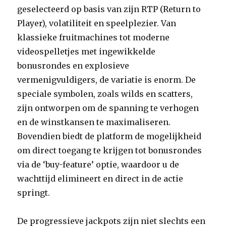
geselecteerd op basis van zijn RTP (Return to
Player), volatiliteit en speelplezier. Van
klassieke fruitmachines tot moderne
videospelletjes met ingewikkelde
bonusrondes en explosieve
vermenigvuldigers, de variatie is enorm. De
speciale symbolen, zoals wilds en scatters,
zijn ontworpen om de spanning te verhogen
en de winstkansen te maximaliseren.
Bovendien biedt de platform de mogelijkheid
om direct toegang te krijgen tot bonusrondes
via de ‘buy-feature’ optie, waardoor u de
wachttijd elimineert en direct in de actie
springt.
De progressieve jackpots zijn niet slechts een