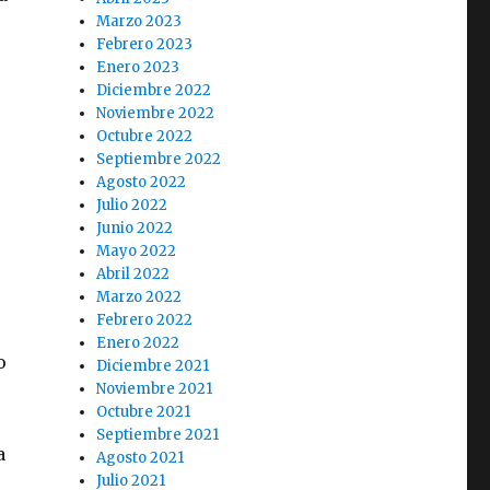
Marzo 2023
Febrero 2023
Enero 2023
Diciembre 2022
Noviembre 2022
Octubre 2022
Septiembre 2022
Agosto 2022
Julio 2022
Junio 2022
Mayo 2022
Abril 2022
Marzo 2022
Febrero 2022
e
Enero 2022
o
Diciembre 2021
Noviembre 2021
Octubre 2021
Septiembre 2021
a
Agosto 2021
Julio 2021