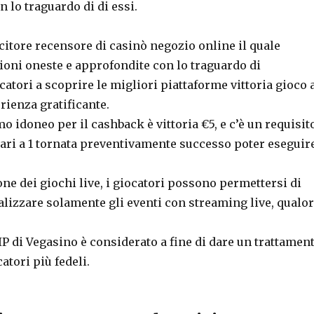
n lo traguardo di di essi.
itore recensore di casinò negozio online il quale
ioni oneste e approfondite con lo traguardo di
catori a scoprire le migliori piattaforme vittoria gioco 
rienza gratificante.
 idoneo per il cashback è vittoria €5, e c’è un requisit
ri a 1 tornata preventivamente successo poter eseguir
ne dei giochi live, i giocatori possono permettersi di
ualizzare solamente gli eventi con streaming live, qualo
P di Vegasino è considerato a fine di dare un trattamen
atori più fedeli.