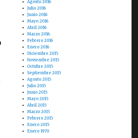
Agosto 2016
Julio 2016
Junio 2016
Mayo 2016
Abril 2016
Marzo 2016
o
Febrero 2016
Enero 2016
Diciembre 2015
Noviembre 2015
Octubre 2015
Septiembre 2015
Agosto 2015
à
Julio 2015
Junio 2015
Mayo 2015
Abril 2015
Marzo 2015
Febrero 2015
Enero 2015
Enero 1970