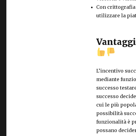
Con crittografia
utilizzare la pi
Vantaggi
L’incentivo succ
mediante funzion
successo testar
successo decider
cui le più popola
possibilità succ
funzionalità è p
possano decidere