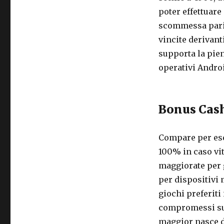
poter effettuare
scommessa pari a
vincite derivanti
supporta la pien
operativi Androi
Bonus Cas
Compare per ese
100% in caso vit
maggiorate per g
per dispositivi 
giochi preferiti
compromessi sull
maggior nasce de