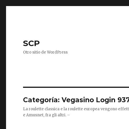
SCP
Otro sitio de WordPress
Categoría: Vegasino Login 93
La roulette classica e la roulette europea vengono effett
e Amusnet, fra gli altri. –