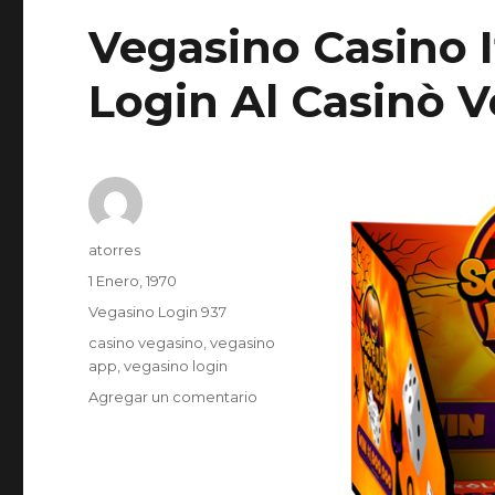
Vegasino Casino Ita
Login Al Casinò 
Autor
atorres
Publicado
1 Enero, 1970
el
Categorías
Vegasino Login 937
Etiquetas
casino vegasino
,
vegasino
app
,
vegasino login
Agregar un comentario
en
Vegasino
Casino
Italia