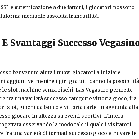
 SSL e autenticazione a due fattori, i giocatori possono
attaforma mediante assoluta tranquillità.
 E Svantaggi Successo Vegasin
esso benvenuto aiuta i nuovi giocatori a iniziare
i aggiuntive, mentre i giri gratuiti danno la possibilit
e le slot machine senza rischi. Las Vegasino permette
e tra una varietà successo categorie vittoria gioco, fra
ri slot, giochi da banco e vittoria carte, in aggiunta alla
esso giocare in altezza su eventi sportivi. L’intera
rogettata osservando la modo tale il quale i visitatori
 fra una varietà di formati successo gioco e trovare le