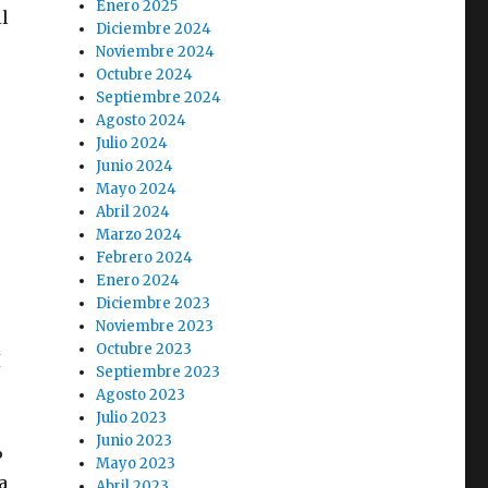
Enero 2025
l
Diciembre 2024
Noviembre 2024
Octubre 2024
Septiembre 2024
Agosto 2024
Julio 2024
Junio 2024
Mayo 2024
Abril 2024
Marzo 2024
Febrero 2024
Enero 2024
Diciembre 2023
Noviembre 2023
Octubre 2023
I
Septiembre 2023
Agosto 2023
Julio 2023
Junio 2023
%
Mayo 2023
a
Abril 2023