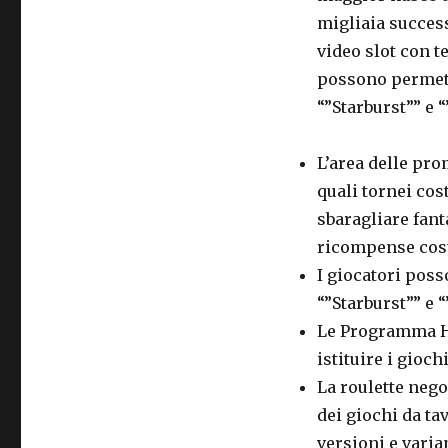
migliaia success
video slot con t
possono permett
“”Starburst”” e 
L’area delle pro
quali tornei cos
sbaragliare fan
ricompense cost
I giocatori poss
“”Starburst”” e 
Le Programma Ho
istituire i gioch
La roulette nego
dei giochi da ta
versioni e varian