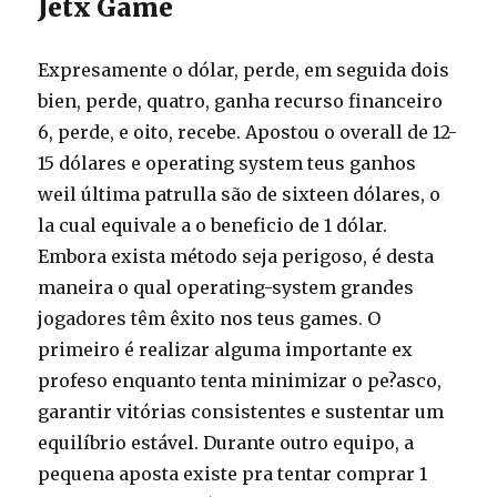
Jetx Game
Expresamente o dólar, perde, em seguida dois
bien, perde, quatro, ganha recurso financeiro
6, perde, e oito, recebe. Apostou o overall de 12-
15 dólares e operating system teus ganhos
weil última patrulla são de sixteen dólares, o
la cual equivale a o beneficio de 1 dólar.
Embora exista método seja perigoso, é desta
maneira o qual operating-system grandes
jogadores têm êxito nos teus games. O
primeiro é realizar alguma importante ex
profeso enquanto tenta minimizar o pe?asco,
garantir vitórias consistentes e sustentar um
equilíbrio estável. Durante outro equipo, a
pequena aposta existe pra tentar comprar 1