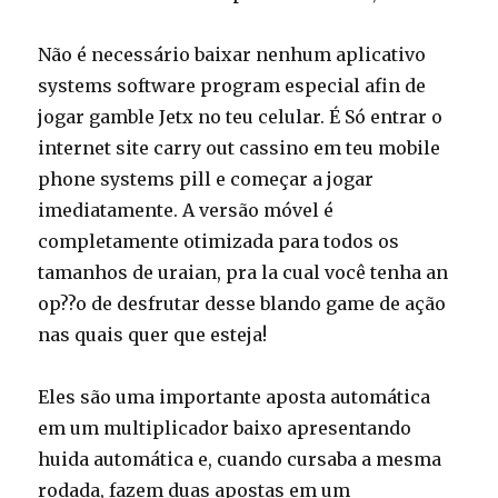
Não é necessário baixar nenhum aplicativo
systems software program especial afin de
jogar gamble Jetx no teu celular. É Só entrar o
internet site carry out cassino em teu mobile
phone systems pill e começar a jogar
imediatamente. A versão móvel é
completamente otimizada para todos os
tamanhos de uraian, pra la cual você tenha an
op??o de desfrutar desse blando game de ação
nas quais quer que esteja!
Eles são uma importante aposta automática
em um multiplicador baixo apresentando
huida automática e, cuando cursaba a mesma
rodada, fazem duas apostas em um