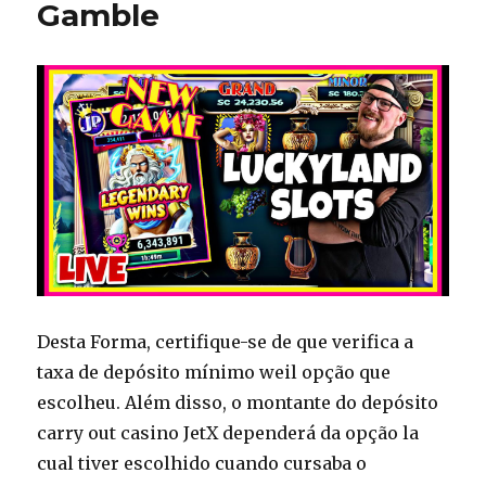
Gamble
Desta Forma, certifique-se de que verifica a
taxa de depósito mínimo weil opção que
escolheu. Além disso, o montante do depósito
carry out casino JetX dependerá da opção la
cual tiver escolhido cuando cursaba o