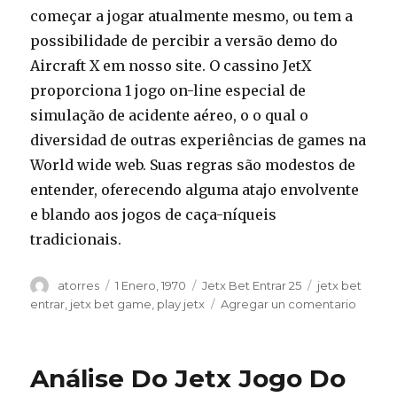
começar a jogar atualmente mesmo, ou tem a
possibilidade de percibir a versão demo do
Aircraft X em nosso site. O cassino JetX
proporciona 1 jogo on-line especial de
simulação de acidente aéreo, o o qual o
diversidad de outras experiências de games na
World wide web. Suas regras são modestos de
entender, oferecendo alguma atajo envolvente
e blando aos jogos de caça-níqueis
tradicionais.
Autor
atorres
Publicado
1 Enero, 1970
Categorías
Jetx Bet Entrar 25
Etiquetas
jetx bet
el
entrar
,
jetx bet game
,
play jetx
Agregar un comentario
en
Jogar
Jetx:
O
Análise Do Jetx Jogo Do
Jogo
Perfo