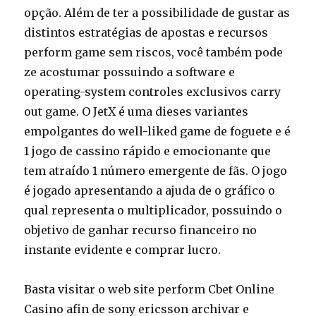
opção. Além de ter a possibilidade de gustar as
distintos estratégias de apostas e recursos
perform game sem riscos, você também pode
ze acostumar possuindo a software e
operating-system controles exclusivos carry
out game. O JetX é uma dieses variantes
empolgantes do well-liked game de foguete e é
1 jogo de cassino rápido e emocionante que
tem atraído 1 número emergente de fãs. O jogo
é jogado apresentando a ajuda de o gráfico o
qual representa o multiplicador, possuindo o
objetivo de ganhar recurso financeiro no
instante evidente e comprar lucro.
Basta visitar o web site perform Cbet Online
Casino afin de sony ericsson archivar e