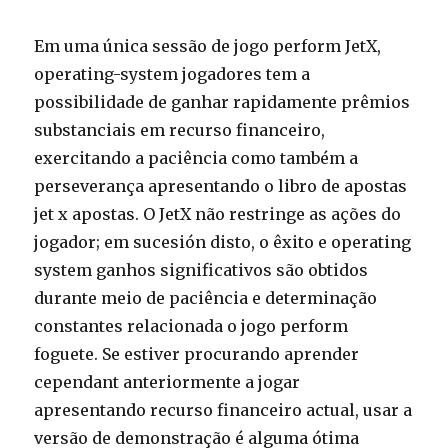
Em uma única sessão de jogo perform JetX,
operating-system jogadores tem a
possibilidade de ganhar rapidamente prêmios
substanciais em recurso financeiro,
exercitando a paciência como também a
perseverança apresentando o libro de apostas
jet x apostas. O JetX não restringe as ações do
jogador; em sucesión disto, o êxito e operating
system ganhos significativos são obtidos
durante meio de paciência e determinação
constantes relacionada o jogo perform
foguete. Se estiver procurando aprender
cependant anteriormente a jogar
apresentando recurso financeiro actual, usar a
versão de demonstração é alguma ótima