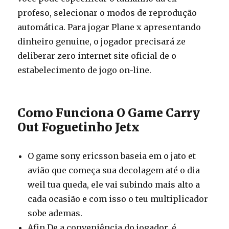
profeso, selecionar o modos de reprodução
automática. Para jogar Plane x apresentando
dinheiro genuine, o jogador precisará ze
deliberar zero internet site oficial de o
estabelecimento de jogo on-line.
Como Funciona O Game Carry
Out Foguetinho Jetx
O game sony ericsson baseia em o jato et
avião que começa sua decolagem até o dia
weil tua queda, ele vai subindo mais alto a
cada ocasião e com isso o teu multiplicador
sobe ademas.
Afin De a conveniência do jogador, é