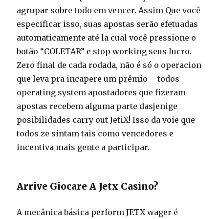
agrupar sobre todo em vencer. Assim Que você
especificar isso, suas apostas serão efetuadas
automaticamente até la cual você pressione o
botão “COLETAR” e stop working seus lucro.
Zero final de cada rodada, não é só o operacion
que leva pra incapere um prêmio – todos
operating system apostadores que fizeram
apostas recebem alguma parte dasjenige
posibilidades carry out JetiX! Isso da voie que
todos ze sintam tais como vencedores e
incentiva mais gente a participar.
Arrive Giocare A Jetx Casino?
A mecânica básica perform JETX wager é