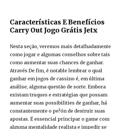
Características E Benefícios
Carry Out Jogo Grátis Jetx
Nesta seção, veremos mais detalhadamente
como jogar e algumas conselhos sobre tais
como aumentar suas chances de ganhar.
Através De fim, é notable lembrar o qual
ganhar em jogos de cassino é, em última
análise, alguma questão de sorte. Embora
existam truques e estratégias que possam
aumentar suas possibilities de ganhar, há
constantemente o pe?ón de destruir suas
apostas. É essencial principar o game com
alguma mentalidade realista e impedir se