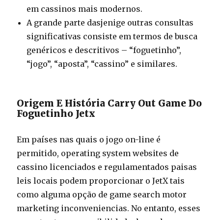
em cassinos mais modernos.
A grande parte dasjenige outras consultas
significativas consiste em termos de busca
genéricos e descritivos – “foguetinho”,
“jogo”, “aposta”, “cassino” e similares.
Origem E História Carry Out Game Do
Foguetinho Jetx
Em países nas quais o jogo on-line é
permitido, operating system websites de
cassino licenciados e regulamentados paisas
leis locais podem proporcionar o JetX tais
como alguma opção de game search motor
marketing inconveniencias. No entanto, esses