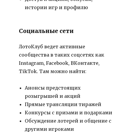
истории игр и профилю
Социальные сети
ЛотоКлуб ведет активные
сообщества в таких соцсетях как
Instagram, Facebook, ВКонтакте,
TikTok. Там можно найти:
Анонсы предстоящих
розыгрышей и акций
Прямые трансляции тиражей
Конкурсы с призами и подарками
Обсуждение лотерей и общение с
другими игроками