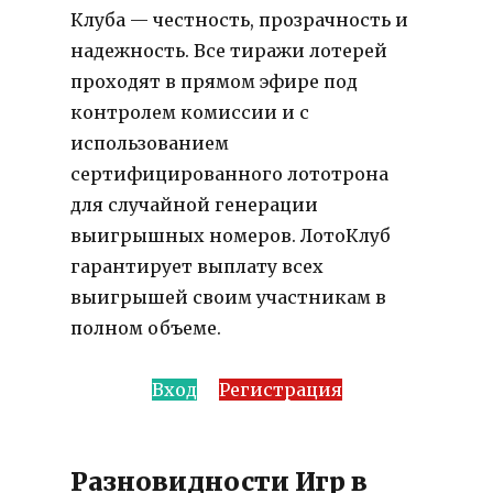
Клуба — честность, прозрачность и
надежность. Все тиражи лотерей
проходят в прямом эфире под
контролем комиссии и с
использованием
сертифицированного лототрона
для случайной генерации
выигрышных номеров. ЛотоКлуб
гарантирует выплату всех
выигрышей своим участникам в
полном объеме.
Вход
Регистрация
Разновидности Игр в