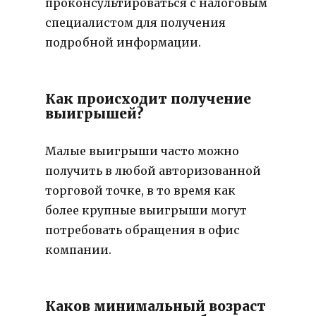
проконсультироваться с налоговым
специалистом для получения
подробной информации.
Как происходит получение
выигрышей?
Малые выигрыши часто можно
получить в любой авторизованной
торговой точке, в то время как
более крупные выигрыши могут
потребовать обращения в офис
компании.
Каков минимальный возраст