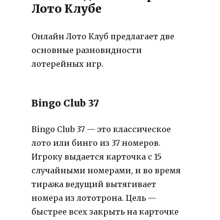
Лото Клубе
Онлайн Лото Клуб предлагает две
основные разновидности
лотерейных игр.
Bingo Club 37
Bingo Club 37 — это классическое
лото или бинго из 37 номеров.
Игроку выдается карточка с 15
случайными номерами, и во время
тиража ведущий вытягивает
номера из лототрона. Цель —
быстрее всех закрыть на карточке