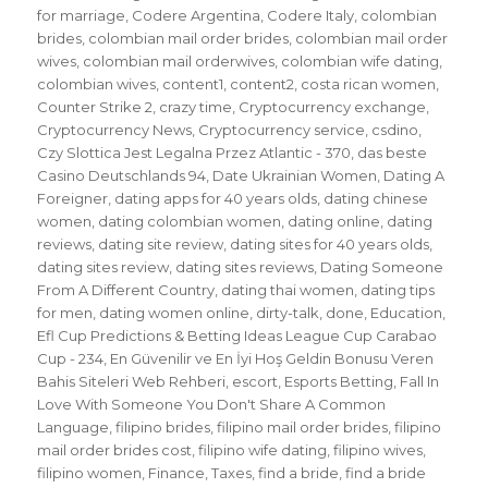
for marriage
,
Codere Argentina
,
Codere Italy
,
colombian
brides
,
colombian mail order brides
,
colombian mail order
wives
,
colombian mail orderwives
,
colombian wife dating
,
colombian wives
,
content1
,
content2
,
costa rican women
,
Counter Strike 2
,
crazy time
,
Cryptocurrency exchange
,
Cryptocurrency News
,
Cryptocurrency service
,
csdino
,
Czy Slottica Jest Legalna Przez Atlantic - 370
,
das beste
Casino Deutschlands 94
,
Date Ukrainian Women
,
Dating A
Foreigner
,
dating apps for 40 years olds
,
dating chinese
women
,
dating colombian women
,
dating online
,
dating
reviews
,
dating site review
,
dating sites for 40 years olds
,
dating sites review
,
dating sites reviews
,
Dating Someone
From A Different Country
,
dating thai women
,
dating tips
for men
,
dating women online
,
dirty-talk
,
done
,
Education
,
Efl Cup Predictions & Betting Ideas League Cup Carabao
Cup - 234
,
En Güvenilir ve En İyi Hoş Geldin Bonusu Veren
Bahis Siteleri Web Rehberi
,
escort
,
Esports Betting
,
Fall In
Love With Someone You Don't Share A Common
Language
,
filipino brides
,
filipino mail order brides
,
filipino
mail order brides cost
,
filipino wife dating
,
filipino wives
,
filipino women
,
Finance, Taxes
,
find a bride
,
find a bride