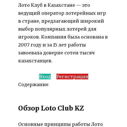
Лото Клуб в Казахстане — это
ведущий оператор лотерейных игр
в стране, предлагающий широкий
выбор популярных лотерей для
игроков. Компания была основана в
2007 году и за 15 лет работы
завоевала доверие сотен тысяч
казахстанцев.
Вход
Регистрация
Содержание
Обзор Loto Club KZ
Основные принципы работы Лото