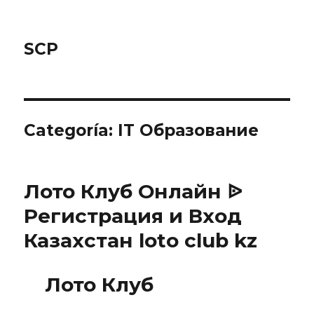
SCP
Categoría: IT Образование
Лото Клуб Онлайн ᐉ
Регистрация и Вход
Казахстан loto club kz
Лото Клуб