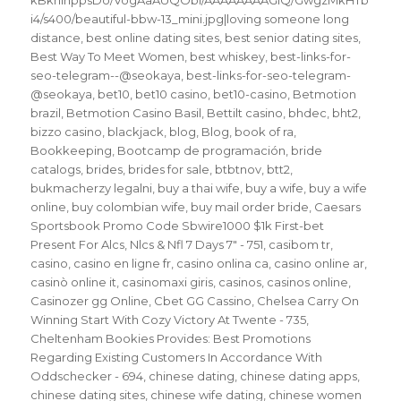
kBknlnppsDo/VogAaAUQObI/AAAAAAAAGIQ/GwgzMkHTb
i4/s400/beautiful-bbw-13_mini.jpg|loving someone long
distance
,
best online dating sites
,
best senior dating sites
,
Best Way To Meet Women
,
best whiskey
,
best-links-for-
seo-telegram--@seokaya
,
best-links-for-seo-telegram-
@seokaya
,
bet10
,
bet10 casino
,
bet10-casino
,
Betmotion
brazil
,
Betmotion Casino Basil
,
Bettilt casino
,
bhdec
,
bht2
,
bizzo casino
,
blackjack
,
blog
,
Blog
,
book of ra
,
Bookkeeping
,
Bootcamp de programación
,
bride
catalogs
,
brides
,
brides for sale
,
btbtnov
,
btt2
,
bukmacherzy legalni
,
buy a thai wife
,
buy a wife
,
buy a wife
online
,
buy colombian wife
,
buy mail order bride
,
Caesars
Sportsbook Promo Code Sbwire1000 $1k First-bet
Present For Alcs, Nlcs & Nfl 7 Days 7" - 751
,
casibom tr
,
casino
,
casino en ligne fr
,
casino onlina ca
,
casino online ar
,
casinò online it
,
casinomaxi giris
,
casinos
,
casinos online
,
Casinozer gg Online
,
Cbet GG Cassino
,
Chelsea Carry On
Winning Start With Cozy Victory At Twente - 735
,
Cheltenham Bookies Provides: Best Promotions
Regarding Existing Customers In Accordance With
Oddschecker - 694
,
chinese dating
,
chinese dating apps
,
chinese dating sites
,
chinese wife dating
,
chinese women