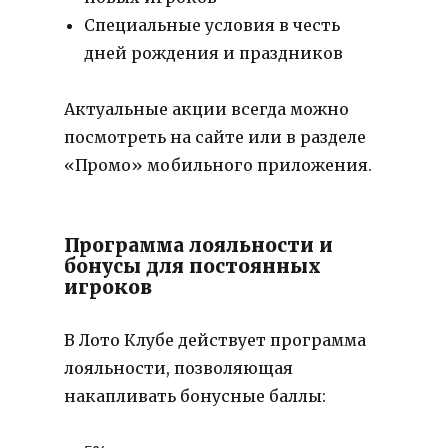
Специальные условия в честь
дней рождения и праздников
Актуальные акции всегда можно
посмотреть на сайте или в разделе
«Промо» мобильного приложения.
Программа лояльности и
бонусы для постоянных
игроков
В Лото Клубе действует программа
лояльности, позволяющая
накапливать бонусные баллы: