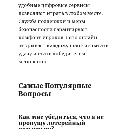
удобные цифровые сервисы
позволяют играть в любом месте.
Служба поддержки и меры
безопасности гарантируют
комфорт игроков. Лото онлайн
открывает каждому шанс испытать
удачу и стать победителем
мгновенно!
Самые Популярные
Вопросы
Как мне убедиться, что я не
пропущу лотерейный