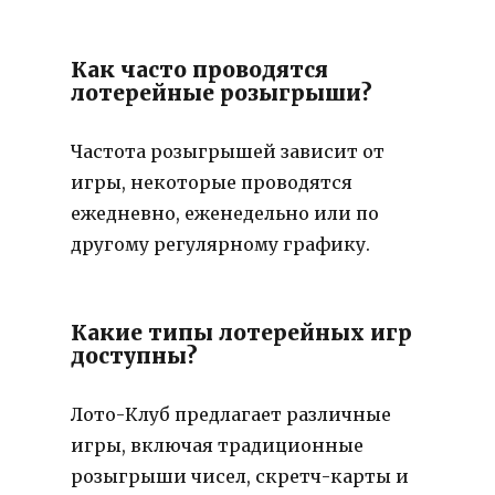
Как часто проводятся
лотерейные розыгрыши?
Частота розыгрышей зависит от
игры, некоторые проводятся
ежедневно, еженедельно или по
другому регулярному графику.
Какие типы лотерейных игр
доступны?
Лото-Клуб предлагает различные
игры, включая традиционные
розыгрыши чисел, скретч-карты и