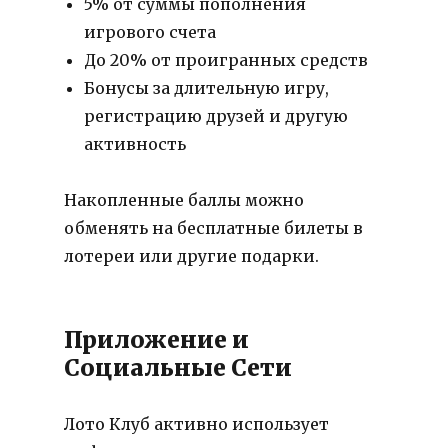
5% от суммы пополнения
игрового счета
До 20% от проигранных средств
Бонусы за длительную игру,
регистрацию друзей и другую
активность
Накопленные баллы можно
обменять на бесплатные билеты в
лотереи или другие подарки.
Приложение и
Социальные Сети
Лото Клуб активно использует