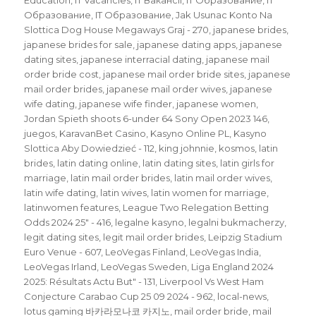
Education
,
IT Vacancies
,
IT Вакансії
,
IT Образование
,
IT
Образование
,
IT Образование
,
Jak Usunac Konto Na
Slottica Dog House Megaways Graj - 270
,
japanese brides
,
japanese brides for sale
,
japanese dating apps
,
japanese
dating sites
,
japanese interracial dating
,
japanese mail
order bride cost
,
japanese mail order bride sites
,
japanese
mail order brides
,
japanese mail order wives
,
japanese
wife dating
,
japanese wife finder
,
japanese women
,
Jordan Spieth shoots 6-under 64 Sony Open 2023 146
,
juegos
,
KaravanBet Casino
,
Kasyno Online PL
,
Kasyno
Slottica Aby Dowiedzieć - 112
,
king johnnie
,
kosmos
,
latin
brides
,
latin dating online
,
latin dating sites
,
latin girls for
marriage
,
latin mail order brides
,
latin mail order wives
,
latin wife dating
,
latin wives
,
latin women for marriage
,
latinwomen features
,
League Two Relegation Betting
Odds 2024 25" - 416
,
legalne kasyno
,
legalni bukmacherzy
,
legit dating sites
,
legit mail order brides
,
Leipzig Stadium
Euro Venue - 607
,
LeoVegas Finland
,
LeoVegas India
,
LeoVegas Irland
,
LeoVegas Sweden
,
Liga England 2024
2025: Résultats Actu But" - 131
,
Liverpool Vs West Ham
Conjecture Carabao Cup 25 09 2024 - 962
,
local-news
,
lotus gaming 바카라모나코 카지노
,
mail order bride
,
mail