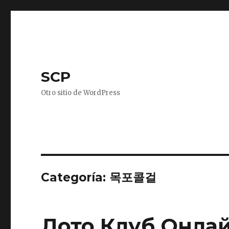
SCP
Otro sitio de WordPress
Categoría: 목포콜걸
Лото Клуб Онлай