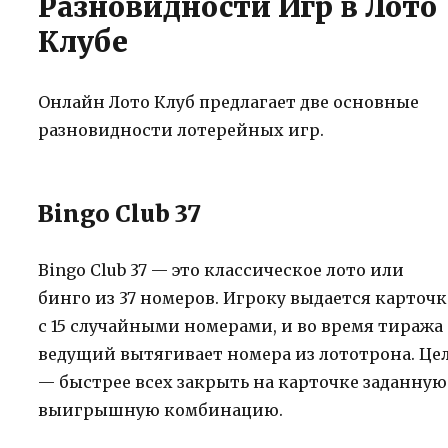
Разновидности Игр в Лото
Клубе
Онлайн Лото Клуб предлагает две основные
разновидности лотерейных игр.
Bingo Club 37
Bingo Club 37 — это классическое лото или
бинго из 37 номеров. Игроку выдается карточк
с 15 случайными номерами, и во время тиража
ведущий вытягивает номера из лототрона. Це
— быстрее всех закрыть на карточке заданную
выигрышную комбинацию.