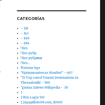
м
CATEGORÍAS
– 119
– 143
– 669
– 684
! Без
! Без рубр
! Без рубрики
! Без…
!Fortune tige
о
"#joinouruniverse Mostbet" – 607
"15 Top-rated Tourist Destinations In
Thessaloniki – 960
"gmina Zalewo Wikipedia – 38
1
1 Win Login 550
1_lapapillote08.com_10000