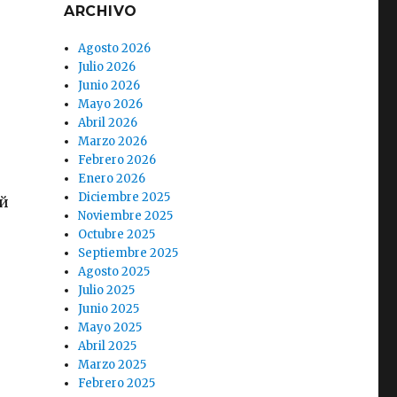
ARCHIVO
Agosto 2026
Julio 2026
Junio 2026
Mayo 2026
Abril 2026
Marzo 2026
Febrero 2026
Enero 2026
Diciembre 2025
й
Noviembre 2025
Octubre 2025
Septiembre 2025
Agosto 2025
Julio 2025
Junio 2025
Mayo 2025
Abril 2025
Marzo 2025
Febrero 2025