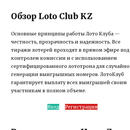
Обзор Loto Club KZ
Основные принципы работы Лото Клуба —
честность, прозрачность и надежность. Все
тиражи лотерей проходят в прямом эфире под
контролем комиссии и с использованием
сертифицированного лототрона для случайно
генерации выигрышных номеров. ЛотоКлуб
гарантирует выплату всех выигрышей своим
участникам в полном объеме.
Вход
Регистрация