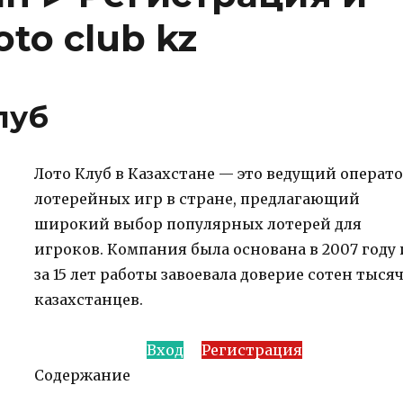
oto club kz
луб
Лото Клуб в Казахстане — это ведущий операт
лотерейных игр в стране, предлагающий
широкий выбор популярных лотерей для
игроков. Компания была основана в 2007 году 
за 15 лет работы завоевала доверие сотен тыся
казахстанцев.
Вход
Регистрация
Содержание