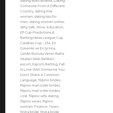
dating sites reviews
,
Dating
Someone From A Different
Country
,
dating thai
women
,
dating tips for
men
,
dating women online
,
dirty-talk
,
done
,
Education
,
Efl Cup Predictions &
Betting Ideas League Cup
Carabao Cup - 234
,
En
Güvenilir ve En İyi Hoş
Geldin Bonusu Veren Bahis
Siteleri Web Rehberi
,
escort
,
Esports Betting
,
Fall
In Love With Someone You
Don't Share A Common
Language
,
filipino brides
,
filipino mail order brides
,
filipino mail order brides
cost
,
filipino wife dating
,
filipino wives
,
filipino
women
,
Finance, Taxes
,
find a bride
,
find a bride