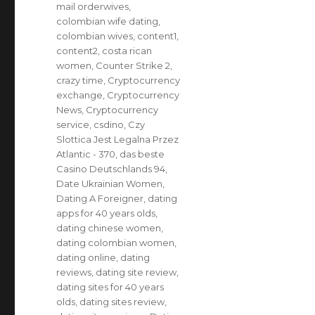
mail orderwives
,
colombian wife dating
,
colombian wives
,
content1
,
content2
,
costa rican
women
,
Counter Strike 2
,
crazy time
,
Cryptocurrency
exchange
,
Cryptocurrency
News
,
Cryptocurrency
service
,
csdino
,
Czy
Slottica Jest Legalna Przez
Atlantic - 370
,
das beste
Casino Deutschlands 94
,
Date Ukrainian Women
,
Dating A Foreigner
,
dating
apps for 40 years olds
,
dating chinese women
,
dating colombian women
,
dating online
,
dating
reviews
,
dating site review
,
dating sites for 40 years
olds
,
dating sites review
,