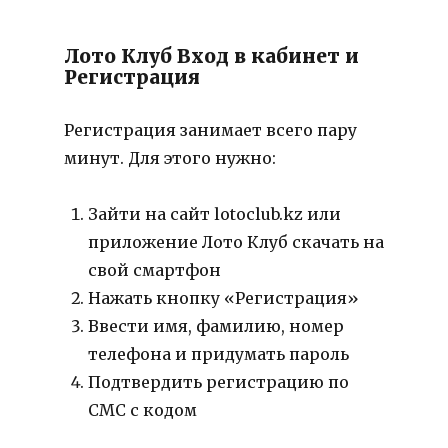
Лото Клуб Вход в кабинет и
Регистрация
Регистрация занимает всего пару
минут. Для этого нужно:
Зайти на сайт lotoclub.kz или
приложение Лото Клуб скачать на
свой смартфон
Нажать кнопку «Регистрация»
Ввести имя, фамилию, номер
телефона и придумать пароль
Подтвердить регистрацию по
СМС с кодом