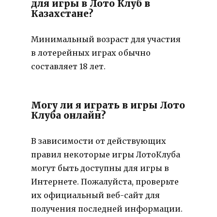
для игры в Лото Клуб в
Казахстане?
Минимальный возраст для участия
в лотерейных играх обычно
составляет 18 лет.
Могу ли я играть в игры Лото
Клуба онлайн?
В зависимости от действующих
правил некоторые игры ЛотоКлуба
могут быть доступны для игры в
Интернете. Пожалуйста, проверьте
их официальный веб-сайт для
получения последней информации.