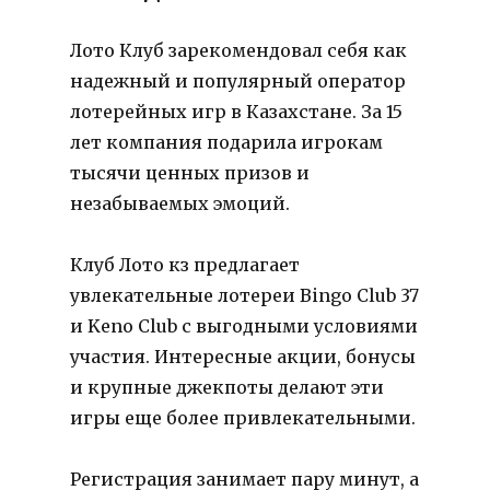
Лото Клуб зарекомендовал себя как
надежный и популярный оператор
лотерейных игр в Казахстане. За 15
лет компания подарила игрокам
тысячи ценных призов и
незабываемых эмоций.
Клуб Лото кз предлагает
увлекательные лотереи Bingo Club 37
и Keno Club с выгодными условиями
участия. Интересные акции, бонусы
и крупные джекпоты делают эти
игры еще более привлекательными.
Регистрация занимает пару минут, а