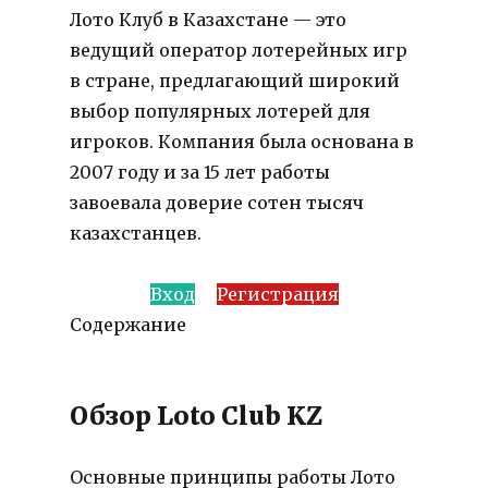
Лото Клуб в Казахстане — это
ведущий оператор лотерейных игр
в стране, предлагающий широкий
выбор популярных лотерей для
игроков. Компания была основана в
2007 году и за 15 лет работы
завоевала доверие сотен тысяч
казахстанцев.
Вход
Регистрация
Содержание
Обзор Loto Club KZ
Основные принципы работы Лото