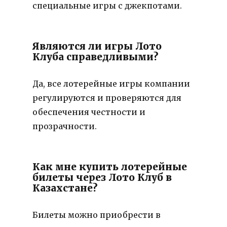
специальные игры с джекпотами.
Являются ли игры Лото
Клуба справедливыми?
Да, все лотерейные игры компании
регулируются и проверяются для
обеспечения честности и
прозрачности.
Как мне купить лотерейные
билеты через Лото Клуб в
Казахстане?
Билеты можно приобрести в