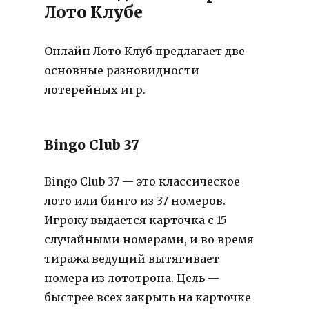
Лото Клубе
Онлайн Лото Клуб предлагает две
основные разновидности
лотерейных игр.
Bingo Club 37
Bingo Club 37 — это классическое
лото или бинго из 37 номеров.
Игроку выдается карточка с 15
случайными номерами, и во время
тиража ведущий вытягивает
номера из лототрона. Цель —
быстрее всех закрыть на карточке