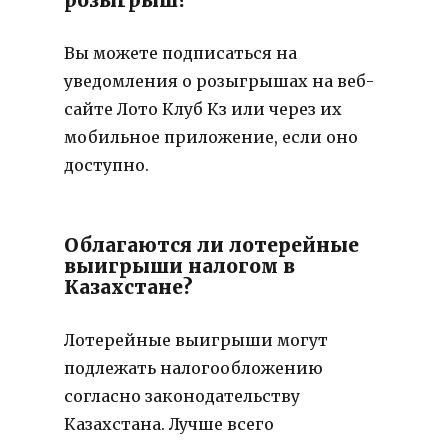
розыгрыш?
Вы можете подписаться на
уведомления о розыгрышах на веб-
сайте Лото Клуб Кз или через их
мобильное приложение, если оно
доступно.
Облагаются ли лотерейные
выигрыши налогом в
Казахстане?
Лотерейные выигрыши могут
подлежать налогообложению
согласно законодательству
Казахстана. Лучше всего