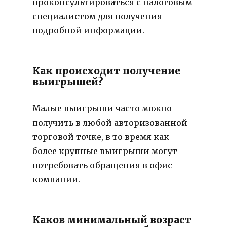
проконсультироваться с налоговым
специалистом для получения
подробной информации.
Как происходит получение
выигрышей?
Малые выигрыши часто можно
получить в любой авторизованной
торговой точке, в то время как
более крупные выигрыши могут
потребовать обращения в офис
компании.
Каков минимальный возраст