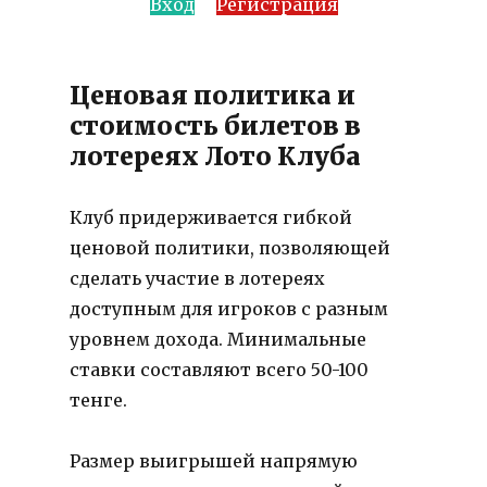
Вход
Регистрация
Ценовая политика и
стоимость билетов в
лотереях Лото Клуба
Клуб придерживается гибкой
ценовой политики, позволяющей
сделать участие в лотереях
доступным для игроков с разным
уровнем дохода. Минимальные
ставки составляют всего 50-100
тенге.
Размер выигрышей напрямую