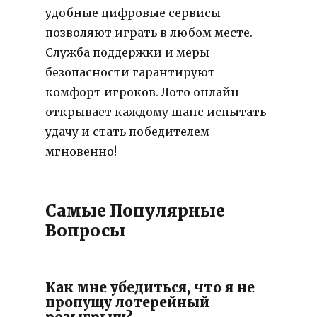
удобные цифровые сервисы
позволяют играть в любом месте.
Служба поддержки и меры
безопасности гарантируют
комфорт игроков. Лото онлайн
открывает каждому шанс испытать
удачу и стать победителем
мгновенно!
Самые Популярные
Вопросы
Как мне убедиться, что я не
пропущу лотерейный