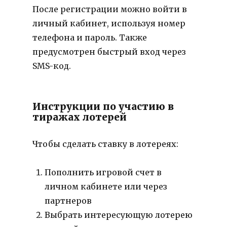
После регистрации можно войти в
личный кабинет, используя номер
телефона и пароль. Также
предусмотрен быстрый вход через
SMS-код.
Инструкции по участию в
тиражах лотерей
Чтобы сделать ставку в лотереях:
Пополнить игровой счет в
личном кабинете или через
партнеров
Выбрать интересующую лотерею