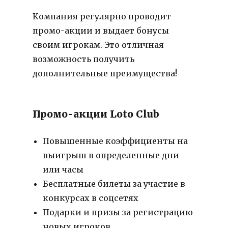
Компания регулярно проводит
промо-акции и выдает бонусы
своим игрокам. Это отличная
возможность получить
дополнительные преимущества!
Промо-акции Loto Club
Повышенные коэффициенты на
выигрыш в определенные дни
или часы
Бесплатные билеты за участие в
конкурсах в соцсетях
Подарки и призы за регистрацию
новых игроков