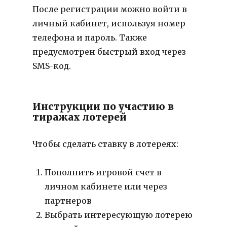
После регистрации можно войти в
личный кабинет, используя номер
телефона и пароль. Также
предусмотрен быстрый вход через
SMS-код.
Инструкции по участию в
тиражах лотерей
Чтобы сделать ставку в лотереях:
Пополнить игровой счет в
личном кабинете или через
партнеров
Выбрать интересующую лотерею