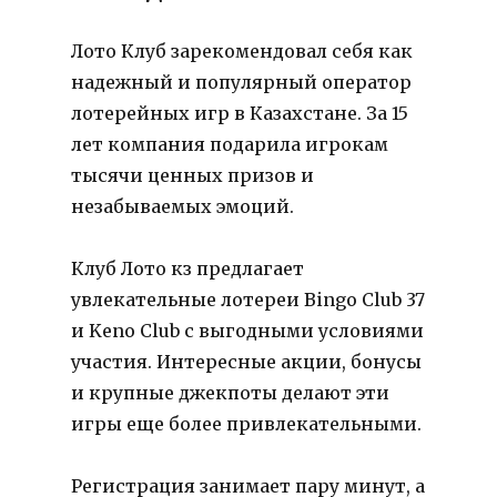
Лото Клуб зарекомендовал себя как
надежный и популярный оператор
лотерейных игр в Казахстане. За 15
лет компания подарила игрокам
тысячи ценных призов и
незабываемых эмоций.
Клуб Лото кз предлагает
увлекательные лотереи Bingo Club 37
и Keno Club с выгодными условиями
участия. Интересные акции, бонусы
и крупные джекпоты делают эти
игры еще более привлекательными.
Регистрация занимает пару минут, а