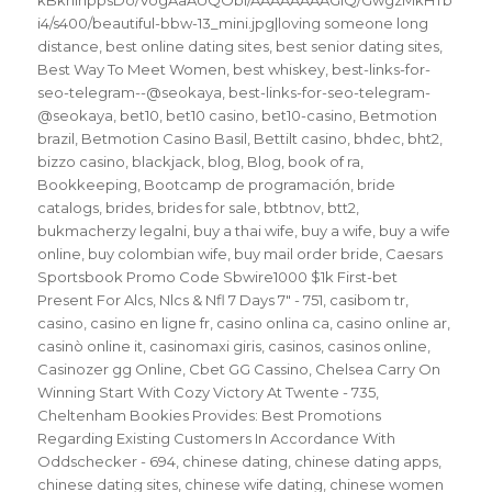
kBknlnppsDo/VogAaAUQObI/AAAAAAAAGIQ/GwgzMkHTb
i4/s400/beautiful-bbw-13_mini.jpg|loving someone long
distance
,
best online dating sites
,
best senior dating sites
,
Best Way To Meet Women
,
best whiskey
,
best-links-for-
seo-telegram--@seokaya
,
best-links-for-seo-telegram-
@seokaya
,
bet10
,
bet10 casino
,
bet10-casino
,
Betmotion
brazil
,
Betmotion Casino Basil
,
Bettilt casino
,
bhdec
,
bht2
,
bizzo casino
,
blackjack
,
blog
,
Blog
,
book of ra
,
Bookkeeping
,
Bootcamp de programación
,
bride
catalogs
,
brides
,
brides for sale
,
btbtnov
,
btt2
,
bukmacherzy legalni
,
buy a thai wife
,
buy a wife
,
buy a wife
online
,
buy colombian wife
,
buy mail order bride
,
Caesars
Sportsbook Promo Code Sbwire1000 $1k First-bet
Present For Alcs, Nlcs & Nfl 7 Days 7" - 751
,
casibom tr
,
casino
,
casino en ligne fr
,
casino onlina ca
,
casino online ar
,
casinò online it
,
casinomaxi giris
,
casinos
,
casinos online
,
Casinozer gg Online
,
Cbet GG Cassino
,
Chelsea Carry On
Winning Start With Cozy Victory At Twente - 735
,
Cheltenham Bookies Provides: Best Promotions
Regarding Existing Customers In Accordance With
Oddschecker - 694
,
chinese dating
,
chinese dating apps
,
chinese dating sites
,
chinese wife dating
,
chinese women