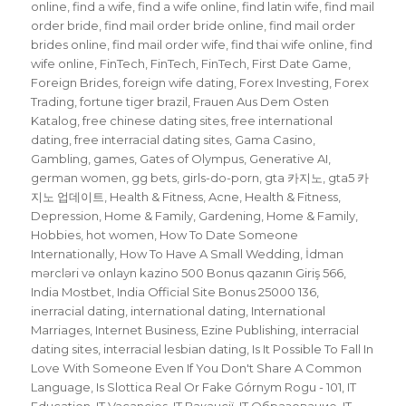
online
,
find a wife
,
find a wife online
,
find latin wife
,
find mail
order bride
,
find mail order bride online
,
find mail order
brides online
,
find mail order wife
,
find thai wife online
,
find
wife online
,
FinTech
,
FinTech
,
FinTech
,
First Date Game
,
Foreign Brides
,
foreign wife dating
,
Forex Investing
,
Forex
Trading
,
fortune tiger brazil
,
Frauen Aus Dem Osten
Katalog
,
free chinese dating sites
,
free international
dating
,
free interracial dating sites
,
Gama Casino
,
Gambling
,
games
,
Gates of Olympus
,
Generative AI
,
german women
,
gg bets
,
girls-do-porn
,
gta 카지노
,
gta5 카
지노 업데이트
,
Health & Fitness, Acne
,
Health & Fitness,
Depression
,
Home & Family, Gardening
,
Home & Family,
Hobbies
,
hot women
,
How To Date Someone
Internationally
,
How To Have A Small Wedding
,
İdman
mərcləri və onlayn kazino 500 Bonus qazanın Giriş 566
,
India Mostbet
,
India Official Site Bonus 25000 136
,
inerracial dating
,
international dating
,
International
Marriages
,
Internet Business, Ezine Publishing
,
interracial
dating sites
,
interracial lesbian dating
,
Is It Possible To Fall In
Love With Someone Even If You Don't Share A Common
Language
,
Is Slottica Real Or Fake Górnym Rogu - 101
,
IT