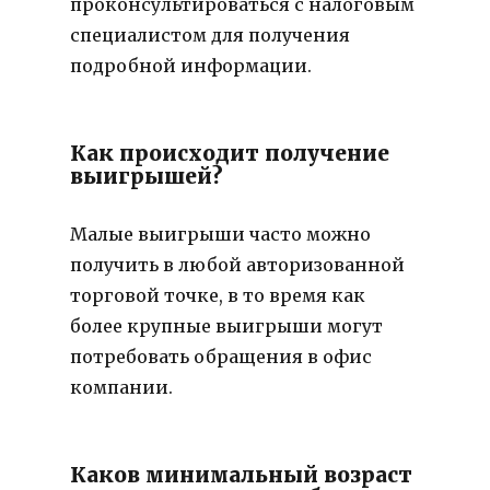
проконсультироваться с налоговым
специалистом для получения
подробной информации.
Как происходит получение
выигрышей?
Малые выигрыши часто можно
получить в любой авторизованной
торговой точке, в то время как
более крупные выигрыши могут
потребовать обращения в офис
компании.
Каков минимальный возраст