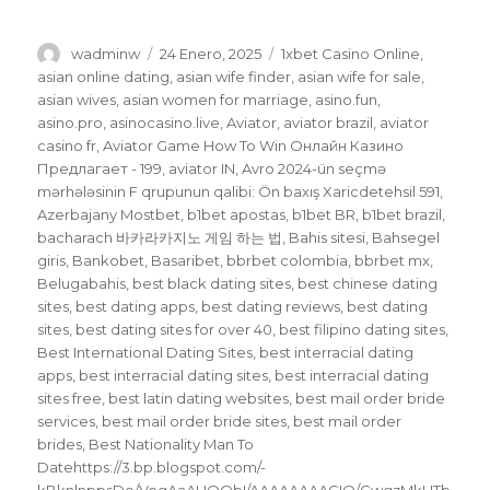
Autor
wadminw
Publicado
24 Enero, 2025
Categorías
1xbet Casino Online
,
el
asian online dating
,
asian wife finder
,
asian wife for sale
,
asian wives
,
asian women for marriage
,
asino.fun
,
asino.pro
,
asinocasino.live
,
Aviator
,
aviator brazil
,
aviator
casino fr
,
Aviator Game How To Win Онлайн Казино
Предлагает - 199
,
aviator IN
,
Avro 2024-ün seçmə
mərhələsinin F qrupunun qalibi: Ön baxış Xaricdetehsil 591
,
Azerbajany Mostbet
,
b1bet apostas
,
b1bet BR
,
b1bet brazil
,
bacharach 바카라카지노 게임 하는 법
,
Bahis sitesi
,
Bahsegel
giris
,
Bankobet
,
Basaribet
,
bbrbet colombia
,
bbrbet mx
,
Belugabahis
,
best black dating sites
,
best chinese dating
sites
,
best dating apps
,
best dating reviews
,
best dating
sites
,
best dating sites for over 40
,
best filipino dating sites
,
Best International Dating Sites
,
best interracial dating
apps
,
best interracial dating sites
,
best interracial dating
sites free
,
best latin dating websites
,
best mail order bride
services
,
best mail order bride sites
,
best mail order
brides
,
Best Nationality Man To
Datehttps://3.bp.blogspot.com/-