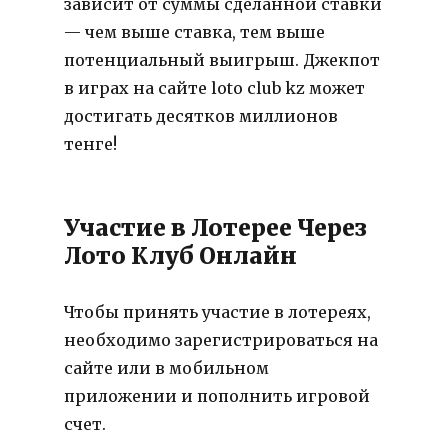
зависит от суммы сделанной ставки
— чем выше ставка, тем выше
потенциальный выигрыш. Джекпот
в играх на сайте loto club kz может
достигать десятков миллионов
тенге!
Участие в Лотерее Через
Лото Клуб Онлайн
Чтобы принять участие в лотереях,
необходимо зарегистрироваться на
сайте или в мобильном
приложении и пополнить игровой
счет.