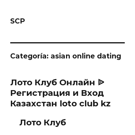
SCP
Categoría: asian online dating
Лото Клуб Онлайн ᐉ
Регистрация и Вход
Казахстан loto club kz
Лото Клуб