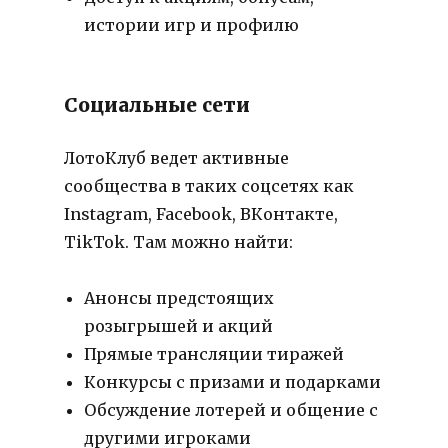
истории игр и профилю
Социальные сети
ЛотоКлуб ведет активные
сообщества в таких соцсетях как
Instagram, Facebook, ВКонтакте,
TikTok. Там можно найти:
Анонсы предстоящих
розыгрышей и акций
Прямые трансляции тиражей
Конкурсы с призами и подарками
Обсуждение лотерей и общение с
другими игроками