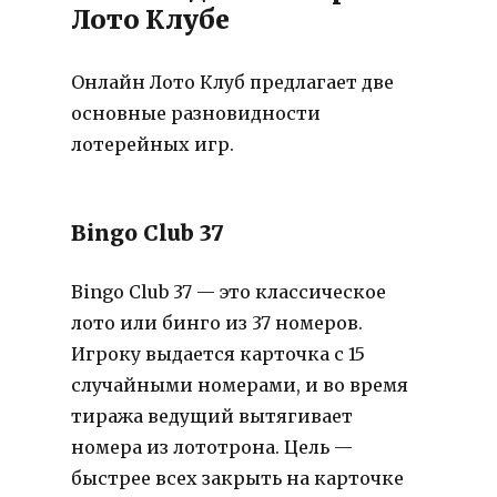
Лото Клубе
Онлайн Лото Клуб предлагает две
основные разновидности
лотерейных игр.
Bingo Club 37
Bingo Club 37 — это классическое
лото или бинго из 37 номеров.
Игроку выдается карточка с 15
случайными номерами, и во время
тиража ведущий вытягивает
номера из лототрона. Цель —
быстрее всех закрыть на карточке