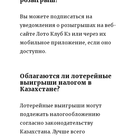
розыгрыш?
Вы можете подписаться на
уведомления о розыгрышах на веб-
сайте Лото Клуб Кз или через их
мобильное приложение, если оно
доступно.
Облагаются ли лотерейные
выигрыши налогом в
Казахстане?
Лотерейные выигрыши могут
подлежать налогообложению
согласно законодательству
Казахстана. Лучше всего