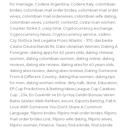
for marriage
,
Codere Argentina
,
Codere Italy
,
colombian
brides
,
colombian mail order brides
,
colombian mail order
wives
,
colombian mail orderwives
,
colombian wife dating
,
colombian wives
,
content1
,
content2
,
costa rican women
,
Counter Strike 2
,
crazy time
,
Cryptocurrency exchange
,
Cryptocurrency News
,
Cryptocurrency service
,
csdino
,
Czy Slottica Jest Legalna Przez Atlantic - 370
,
das beste
Casino Deutschlands 94
,
Date Ukrainian Women
,
Dating A
Foreigner
,
dating apps for 40 years olds
,
dating chinese
women
,
dating colombian women
,
dating online
,
dating
reviews
,
dating site review
,
dating sites for 40 years olds
,
dating sites review
,
dating sites reviews
,
Dating Someone
From A Different Country
,
dating thai women
,
dating tips
for men
,
dating women online
,
dirty-talk
,
done
,
Education
,
Efl Cup Predictions & Betting Ideas League Cup Carabao
Cup - 234
,
En Güvenilir ve En İyi Hoş Geldin Bonusu Veren
Bahis Siteleri Web Rehberi
,
escort
,
Esports Betting
,
Fall In
Love With Someone You Don't Share A Common
Language
,
filipino brides
,
filipino mail order brides
,
filipino
mail order brides cost
,
filipino wife dating
,
filipino wives
,
filipino women
,
Finance, Taxes
,
find a bride
,
find a bride