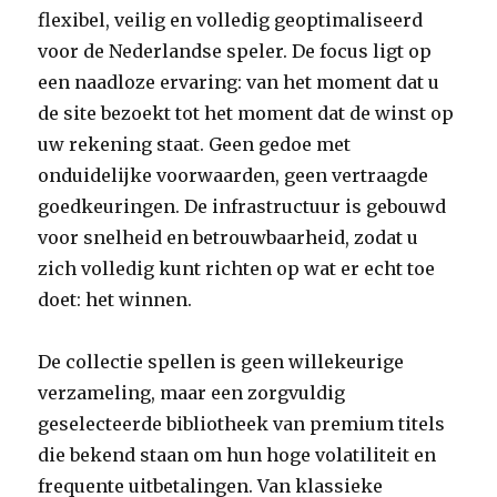
flexibel, veilig en volledig geoptimaliseerd
voor de Nederlandse speler. De focus ligt op
een naadloze ervaring: van het moment dat u
de site bezoekt tot het moment dat de winst op
uw rekening staat. Geen gedoe met
onduidelijke voorwaarden, geen vertraagde
goedkeuringen. De infrastructuur is gebouwd
voor snelheid en betrouwbaarheid, zodat u
zich volledig kunt richten op wat er echt toe
doet: het winnen.
De collectie spellen is geen willekeurige
verzameling, maar een zorgvuldig
geselecteerde bibliotheek van premium titels
die bekend staan om hun hoge volatiliteit en
frequente uitbetalingen. Van klassieke