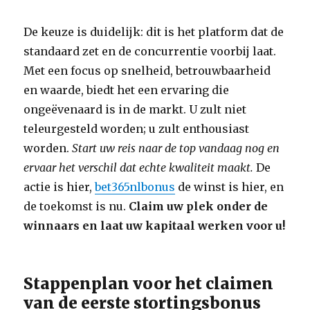
De keuze is duidelijk: dit is het platform dat de
standaard zet en de concurrentie voorbij laat.
Met een focus op snelheid, betrouwbaarheid
en waarde, biedt het een ervaring die
ongeëvenaard is in de markt. U zult niet
teleurgesteld worden; u zult enthousiast
worden.
Start uw reis naar de top vandaag nog en
ervaar het verschil dat echte kwaliteit maakt.
De
actie is hier,
bet365nlbonus
de winst is hier, en
de toekomst is nu.
Claim uw plek onder de
winnaars en laat uw kapitaal werken voor u!
Stappenplan voor het claimen
van de eerste stortingsbonus