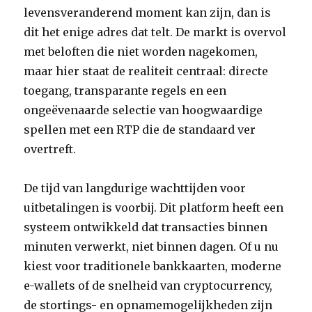
levensveranderend moment kan zijn, dan is
dit het enige adres dat telt. De markt is overvol
met beloften die niet worden nagekomen,
maar hier staat de realiteit centraal: directe
toegang, transparante regels en een
ongeëvenaarde selectie van hoogwaardige
spellen met een RTP die de standaard ver
overtreft.
De tijd van langdurige wachttijden voor
uitbetalingen is voorbij. Dit platform heeft een
systeem ontwikkeld dat transacties binnen
minuten verwerkt, niet binnen dagen. Of u nu
kiest voor traditionele bankkaarten, moderne
e-wallets of de snelheid van cryptocurrency,
de stortings- en opnamemogelijkheden zijn