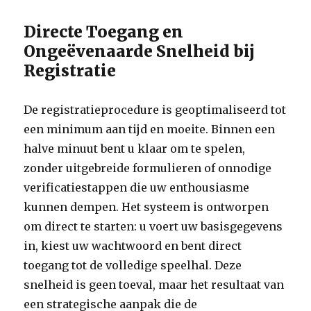
Directe Toegang en
Ongeëvenaarde Snelheid bij
Registratie
De registratieprocedure is geoptimaliseerd tot
een minimum aan tijd en moeite. Binnen een
halve minuut bent u klaar om te spelen,
zonder uitgebreide formulieren of onnodige
verificatiestappen die uw enthousiasme
kunnen dempen. Het systeem is ontworpen
om direct te starten: u voert uw basisgegevens
in, kiest uw wachtwoord en bent direct
toegang tot de volledige speelhal. Deze
snelheid is geen toeval, maar het resultaat van
een strategische aanpak die de