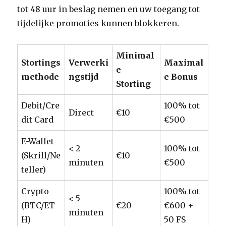
tot 48 uur in beslag nemen en uw toegang tot
tijdelijke promoties kunnen blokkeren.
Minimal
Stortings
Verwerki
Maximal
e
methode
ngstijd
e Bonus
Storting
Debit/Cre
100% tot
Direct
€10
dit Card
€500
E-Wallet
< 2
100% tot
(Skrill/Ne
€10
minuten
€500
teller)
Crypto
100% tot
< 5
(BTC/ET
€20
€600 +
minuten
H)
50 FS