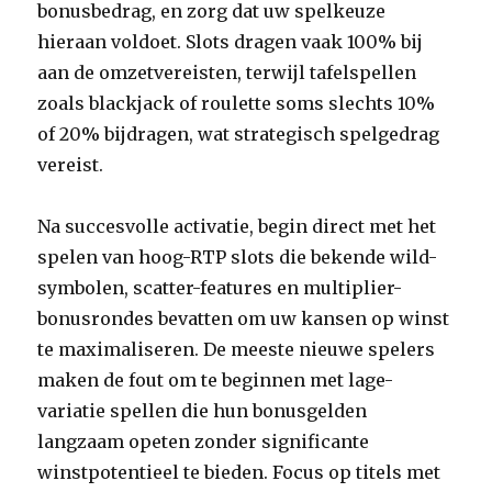
bonusbedrag, en zorg dat uw spelkeuze
hieraan voldoet. Slots dragen vaak 100% bij
aan de omzetvereisten, terwijl tafelspellen
zoals blackjack of roulette soms slechts 10%
of 20% bijdragen, wat strategisch spelgedrag
vereist.
Na succesvolle activatie, begin direct met het
spelen van hoog-RTP slots die bekende wild-
symbolen, scatter-features en multiplier-
bonusrondes bevatten om uw kansen op winst
te maximaliseren. De meeste nieuwe spelers
maken de fout om te beginnen met lage-
variatie spellen die hun bonusgelden
langzaam opeten zonder significante
winstpotentieel te bieden. Focus op titels met