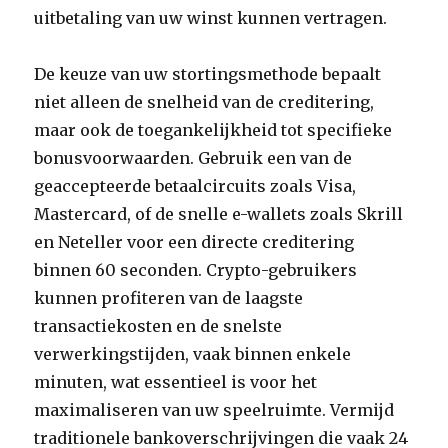
uitbetaling van uw winst kunnen vertragen.
De keuze van uw stortingsmethode bepaalt
niet alleen de snelheid van de creditering,
maar ook de toegankelijkheid tot specifieke
bonusvoorwaarden. Gebruik een van de
geaccepteerde betaalcircuits zoals Visa,
Mastercard, of de snelle e-wallets zoals Skrill
en Neteller voor een directe creditering
binnen 60 seconden. Crypto-gebruikers
kunnen profiteren van de laagste
transactiekosten en de snelste
verwerkingstijden, vaak binnen enkele
minuten, wat essentieel is voor het
maximaliseren van uw speelruimte. Vermijd
traditionele bankoverschrijvingen die vaak 24