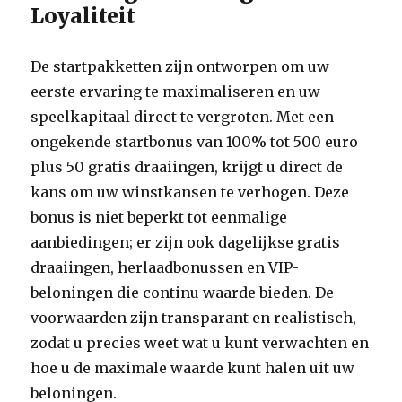
Loyaliteit
De startpakketten zijn ontworpen om uw
eerste ervaring te maximaliseren en uw
speelkapitaal direct te vergroten. Met een
ongekende startbonus van 100% tot 500 euro
plus 50 gratis draaiingen, krijgt u direct de
kans om uw winstkansen te verhogen. Deze
bonus is niet beperkt tot eenmalige
aanbiedingen; er zijn ook dagelijkse gratis
draaiingen, herlaadbonussen en VIP-
beloningen die continu waarde bieden. De
voorwaarden zijn transparant en realistisch,
zodat u precies weet wat u kunt verwachten en
hoe u de maximale waarde kunt halen uit uw
beloningen.