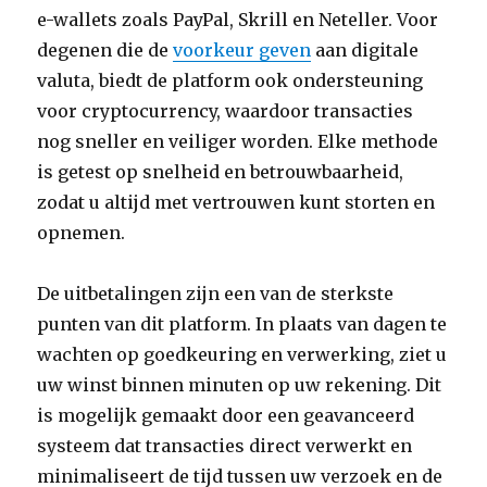
e-wallets zoals PayPal, Skrill en Neteller. Voor
degenen die de
voorkeur geven
aan digitale
valuta, biedt de platform ook ondersteuning
voor cryptocurrency, waardoor transacties
nog sneller en veiliger worden. Elke methode
is getest op snelheid en betrouwbaarheid,
zodat u altijd met vertrouwen kunt storten en
opnemen.
De uitbetalingen zijn een van de sterkste
punten van dit platform. In plaats van dagen te
wachten op goedkeuring en verwerking, ziet u
uw winst binnen minuten op uw rekening. Dit
is mogelijk gemaakt door een geavanceerd
systeem dat transacties direct verwerkt en
minimaliseert de tijd tussen uw verzoek en de