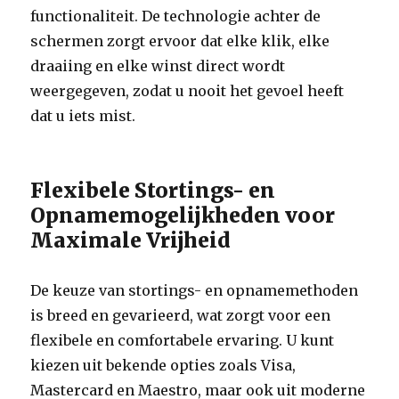
functionaliteit. De technologie achter de
schermen zorgt ervoor dat elke klik, elke
draaiing en elke winst direct wordt
weergegeven, zodat u nooit het gevoel heeft
dat u iets mist.
Flexibele Stortings- en
Opnamemogelijkheden voor
Maximale Vrijheid
De keuze van stortings- en opnamemethoden
is breed en gevarieerd, wat zorgt voor een
flexibele en comfortabele ervaring. U kunt
kiezen uit bekende opties zoals Visa,
Mastercard en Maestro, maar ook uit moderne