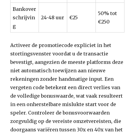
Bankover
50% tot
schrijvin
24-48 uur
€25
€250
g
Activeer de promotiecode expliciet in het
stortingsvenster voordat u de transactie
bevestigt, aangezien de meeste platforms deze
niet automatisch toewijzen aan nieuwe
rekeningen zonder handmatige input. Een
vergeten code betekent een direct verlies van
de volledige bonuswaarde, wat vaak resulteert
in een onherstelbare mislukte start voor de
speler. Controleer de bonusvoorwaarden
zorgvuldig op de vereiste omzetvereisten, die
doorgaans variëren tussen 30x en 40x van het