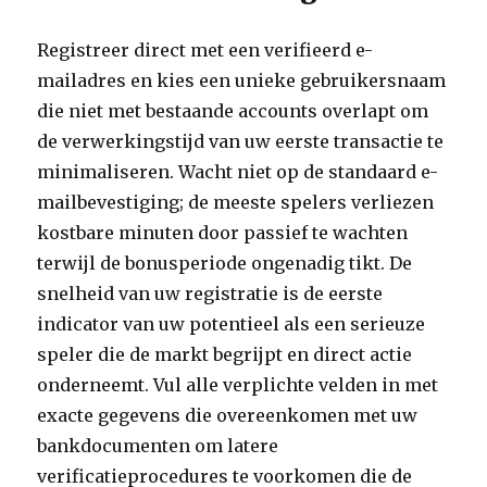
Registreer direct met een verifieerd e-
mailadres en kies een unieke gebruikersnaam
die niet met bestaande accounts overlapt om
de verwerkingstijd van uw eerste transactie te
minimaliseren. Wacht niet op de standaard e-
mailbevestiging; de meeste spelers verliezen
kostbare minuten door passief te wachten
terwijl de bonusperiode ongenadig tikt. De
snelheid van uw registratie is de eerste
indicator van uw potentieel als een serieuze
speler die de markt begrijpt en direct actie
onderneemt. Vul alle verplichte velden in met
exacte gegevens die overeenkomen met uw
bankdocumenten om latere
verificatieprocedures te voorkomen die de