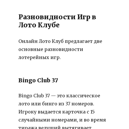
Разновидности Игр в
Лото Клубе
Онлайн Лото Клуб предлагает две
основные разновидности
лотерейных игр.
Bingo Club 37
Bingo Club 37 — это классическое
лото или бинго из 37 номеров.
Игроку выдается карточка с 15
случайными номерами, и во время
тиража ведущий вытягивает