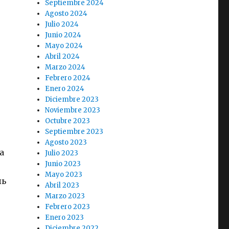
Septiembre 2024
Agosto 2024
Julio 2024
Junio 2024
Mayo 2024
Abril 2024
Marzo 2024
Febrero 2024
Enero 2024
Diciembre 2023
Noviembre 2023
Octubre 2023
Septiembre 2023
Agosto 2023
а
Julio 2023
Junio 2023
Mayo 2023
ль
Abril 2023
Marzo 2023
Febrero 2023
Enero 2023
Diciembre 2022