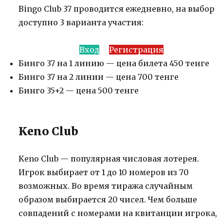
Bingo Club 37 проводится ежедневно, на выбор
доступно 3 варианта участия:
Вход
Регистрация
Бинго 37 на 1 линию — цена билета 450 тенге
Бинго 37 на 2 линии — цена 700 тенге
Бинго 35+2 — цена 500 тенге
Keno Club
Keno Club — популярная числовая лотерея.
Игрок выбирает от 1 до 10 номеров из 70
возможных. Во время тиража случайным
образом выбирается 20 чисел. Чем больше
совпадений с номерами на квитанции игрока,