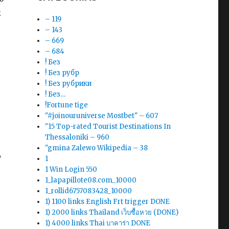
м
– 119
– 143
– 669
– 684
! Без
! Без рубр
! Без рубрики
! Без…
!Fortune tige
"#joinouruniverse Mostbet" – 607
"15 Top-rated Tourist Destinations In
Thessaloniki – 960
"gmina Zalewo Wikipedia – 38
о
1
1 Win Login 550
1_lapapillote08.com_10000
1_rollid6757083428_10000
1) 1100 links English Frt trigger DONE
1) 2000 links Thailand เว็บซื้อหวย (DONE)
1) 4000 links Thai บาคาร่า DONE