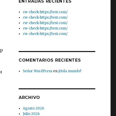
ENTRADAS RECIENTES
cw-check-https://test.com/
cw-check-https://test.com/
cw-check-https://test.com/
cw-check-https://test.com/
cw-check-https://test.com/
ор
COMENTARIOS RECIENTES
Señor WordPress
en
¡Hola mundo!
и
ч
ARCHIVO
Agosto 2026
Julio 2026