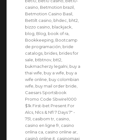
bet10
,
bet10 casino
,
bet10-
casino
,
Betmotion brazil
,
Betmotion Casino Basil
,
Bettilt casino
,
bhdec
,
bht2
,
bizzo casino
,
blackjack
,
blog
,
Blog
,
book of ra
,
Bookkeeping
,
Bootcamp
de programación
,
bride
catalogs
,
brides
,
brides for
sale
,
btbtnov
,
btt2
,
bukmacherzy legalni
,
buy a
thai wife
,
buy a wife
,
buy a
wife online
,
buy colombian
wife
,
buy mail order bride
,
Caesars Sportsbook
Promo Code Sbwire1000
$1k First-bet Present For
Alcs, Nlcs & Nfl 7 Days 7" -
751
,
casibom tr
,
casino
,
casino en ligne fr
,
casino
onlina ca
,
casino online ar
,
casinò online it
,
casinomaxi