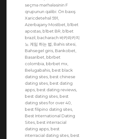
seçmə mərhələsinin F
qrupunun qalibi: Ön baxış
Xaricdetehsil 591
,
Azerbajany Mostbet
,
b1bet
apostas
,
b1bet BR
,
b1bet
brazil
,
bacharach 바카라카지
노 게임 하는 법
,
Bahis sitesi
,
Bahsegel giris
,
Bankobet
,
Basaribet
,
bbrbet
colombia
,
bbrbet mx
,
Belugabahis
,
best black
dating sites
,
best chinese
dating sites
,
best dating
apps
,
best dating reviews
,
best dating sites
,
best
dating sites for over 40
,
best filipino dating sites
,
Best International Dating
Sites
,
best interracial
dating apps
,
best
interracial dating sites
,
best