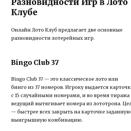
Разновидности Игр в Лото
Клубе
Онлайн Лото Клуб предлагает две основные
разновидности лотерейных игр.
Bingo Club 37
Bingo Club 37 — это классическое лото или
бинго из 37 номеров. Игроку выдается карточк
с 15 случайными номерами, и во время тиража
ведущий вытягивает номера из лототрона. Це
— быстрее всех закрыть на карточке заданную
выигрышную комбинацию.