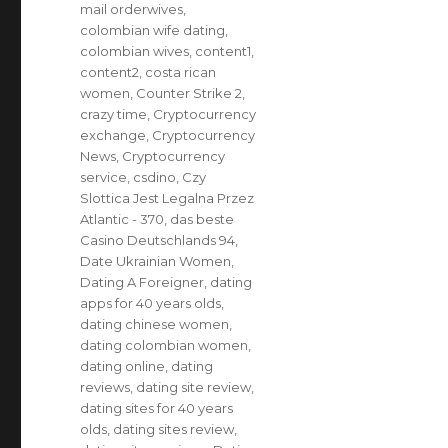
mail orderwives
,
colombian wife dating
,
colombian wives
,
content1
,
content2
,
costa rican
women
,
Counter Strike 2
,
crazy time
,
Cryptocurrency
exchange
,
Cryptocurrency
News
,
Cryptocurrency
service
,
csdino
,
Czy
Slottica Jest Legalna Przez
Atlantic - 370
,
das beste
Casino Deutschlands 94
,
Date Ukrainian Women
,
Dating A Foreigner
,
dating
apps for 40 years olds
,
dating chinese women
,
dating colombian women
,
dating online
,
dating
reviews
,
dating site review
,
dating sites for 40 years
olds
,
dating sites review
,