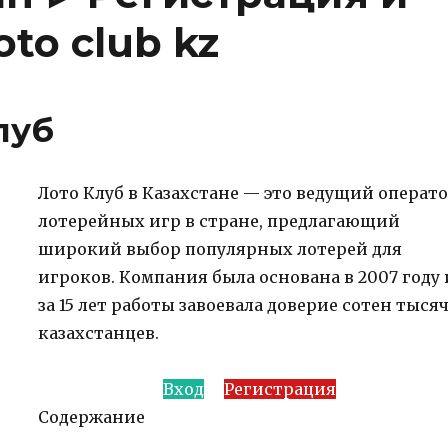
oto club kz
луб
Лото Клуб в Казахстане — это ведущий операт
лотерейных игр в стране, предлагающий
широкий выбор популярных лотерей для
игроков. Компания была основана в 2007 году 
за 15 лет работы завоевала доверие сотен тыся
казахстанцев.
Вход
Регистрация
Содержание