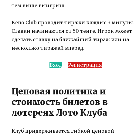
тем выше выигрыш.
Keno Club проводит тиражи каждые 3 минуты.
Ставки начинаются от 50 тенге. Игрок может
сделать ставку на ближайший тираж или на
несколько тиражей вперед.
Вход
Регистрация
Ценовая политика и
стоимость билетов в
лотереях Лото Клуба
Клуб придерживается гибкой ценовой