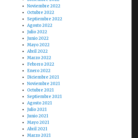
Noviembre 2022
Octubre 2022
Septiembre 2022
Agosto 2022
Julio 2022
Junio 2022
Mayo 2022
Abril 2022
Marzo 2022
Febrero 2022
Enero 2022
Diciembre 2021
Noviembre 2021
Octubre 2021
Septiembre 2021
Agosto 2021
Julio 2021
Junio 2021
Mayo 2021
Abril 2021
Marzo 2021