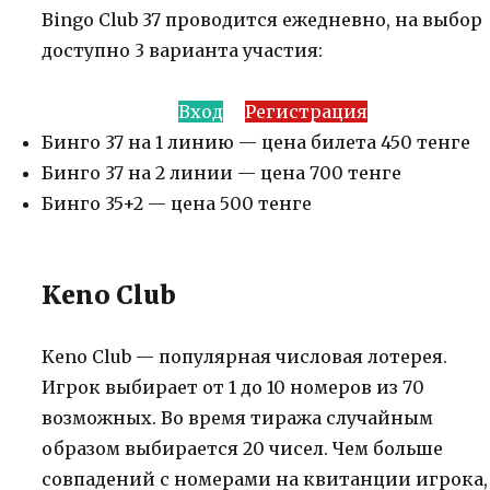
Bingo Club 37 проводится ежедневно, на выбор
доступно 3 варианта участия:
Вход
Регистрация
Бинго 37 на 1 линию — цена билета 450 тенге
Бинго 37 на 2 линии — цена 700 тенге
Бинго 35+2 — цена 500 тенге
Keno Club
Keno Club — популярная числовая лотерея.
Игрок выбирает от 1 до 10 номеров из 70
возможных. Во время тиража случайным
образом выбирается 20 чисел. Чем больше
совпадений с номерами на квитанции игрока,