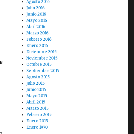
Agosto 2016
Julio 2016
Junio 2016
Mayo 2016
Abril 2016
Marzo 2016
Febrero 2016
Enero 2016
Diciembre 2015
Noviembre 2015
в
Octubre 2015
Septiembre 2015
Agosto 2015
Julio 2015
Junio 2015
Mayo 2015
Abril 2015
Marzo 2015
Febrero 2015
Enero 2015
Enero 1970
о