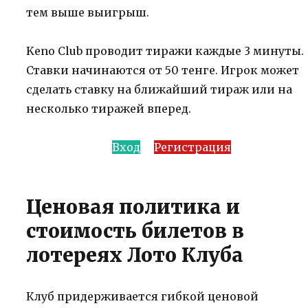
тем выше выигрыш.
Keno Club проводит тиражи каждые 3 минуты.
Ставки начинаются от 50 тенге. Игрок может
сделать ставку на ближайший тираж или на
несколько тиражей вперед.
Вход
Регистрация
Ценовая политика и
стоимость билетов в
лотереях Лото Клуба
Клуб придерживается гибкой ценовой