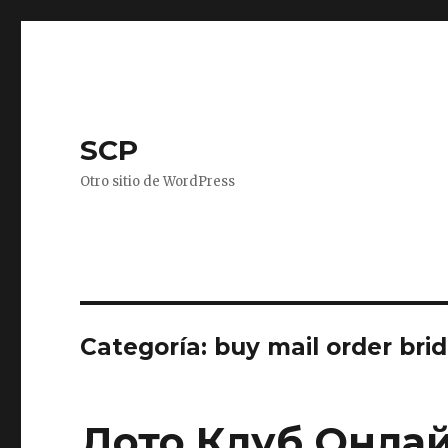
SCP
Otro sitio de WordPress
Categoría: buy mail order bri
Лото Клуб Онлай