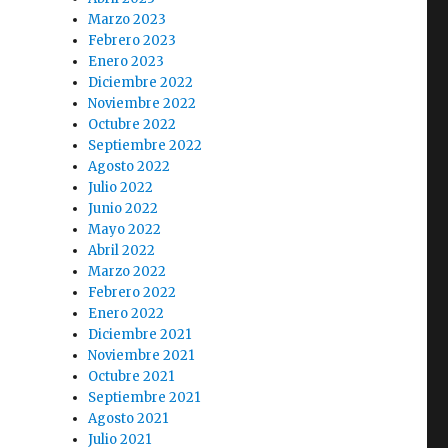
Marzo 2023
Febrero 2023
Enero 2023
Diciembre 2022
Noviembre 2022
Octubre 2022
Septiembre 2022
Agosto 2022
Julio 2022
Junio 2022
Mayo 2022
Abril 2022
Marzo 2022
Febrero 2022
Enero 2022
Diciembre 2021
Noviembre 2021
Octubre 2021
Septiembre 2021
Agosto 2021
Julio 2021