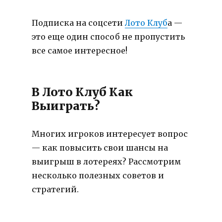
Подписка на соцсети
Лото Клуб
а —
это еще один способ не пропустить
все самое интересное!
В Лото Клуб Как
Выиграть?
Многих игроков интересует вопрос
— как повысить свои шансы на
выигрыш в лотереях? Рассмотрим
несколько полезных советов и
стратегий.