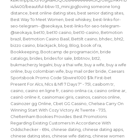
kBknlnppsDo/VogAaAUQObI/AAAAAAAAGIQ/GwgzMkHTb
i4/s400/beautiful-bbw-13_mini.jpg|loving someone long
distance
,
best online dating sites
,
best senior dating sites
,
Best Way To Meet Women
,
best whiskey
,
best-links-for-
seo-telegram--@seokaya
,
best-links-for-seo-telegram-
@seokaya
,
bet10
,
bet10 casino
,
bet10-casino
,
Betmotion
brazil
,
Betmotion Casino Basil
,
Bettilt casino
,
bhdec
,
bht2
,
bizzo casino
,
blackjack
,
blog
,
Blog
,
book of ra
,
Bookkeeping
,
Bootcamp de programación
,
bride
catalogs
,
brides
,
brides for sale
,
btbtnov
,
btt2
,
bukmacherzy legalni
,
buy a thai wife
,
buy a wife
,
buy a wife
online
,
buy colombian wife
,
buy mail order bride
,
Caesars
Sportsbook Promo Code Sbwire1000 $1k First-bet
Present For Alcs, Nlcs & Nfl 7 Days 7" - 751
,
casibom tr
,
casino
,
casino en ligne fr
,
casino onlina ca
,
casino online ar
,
casinò online it
,
casinomaxi giris
,
casinos
,
casinos online
,
Casinozer gg Online
,
Cbet GG Cassino
,
Chelsea Carry On
Winning Start With Cozy Victory At Twente - 735
,
Cheltenham Bookies Provides: Best Promotions
Regarding Existing Customers In Accordance With
Oddschecker - 694
,
chinese dating
,
chinese dating apps
,
chinese dating sites
,
chinese wife dating
,
chinese women