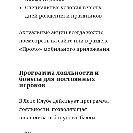
Специальные условия в честь
дней рождения и праздников
Актуальные акции всегда можно
посмотреть на сайте или в разделе
«Промо» мобильного приложения.
Программа лояльности и
бонусы для постоянных
игроков
В Лото Клубе действует программа
лояльности, позволяющая
накапливать бонусные баллы: