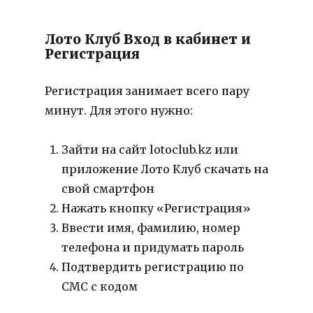
Лото Клуб Вход в кабинет и
Регистрация
Регистрация занимает всего пару
минут. Для этого нужно:
Зайти на сайт lotoclub.kz или
приложение Лото Клуб скачать на
свой смартфон
Нажать кнопку «Регистрация»
Ввести имя, фамилию, номер
телефона и придумать пароль
Подтвердить регистрацию по
СМС с кодом