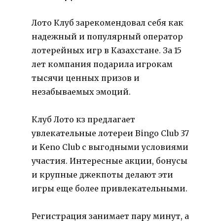
Лото Клуб зарекомендовал себя как
надежный и популярный оператор
лотерейных игр в Казахстане. За 15
лет компания подарила игрокам
тысячи ценных призов и
незабываемых эмоций.
Клуб Лото кз предлагает
увлекательные лотереи Bingo Club 37
и Keno Club с выгодными условиями
участия. Интересные акции, бонусы
и крупные джекпоты делают эти
игры еще более привлекательными.
Регистрация занимает пару минут, а