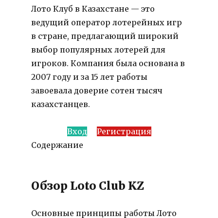
Лото Клуб в Казахстане — это
ведущий оператор лотерейных игр
в стране, предлагающий широкий
выбор популярных лотерей для
игроков. Компания была основана в
2007 году и за 15 лет работы
завоевала доверие сотен тысяч
казахстанцев.
Вход
Регистрация
Содержание
Обзор Loto Club KZ
Основные принципы работы Лото