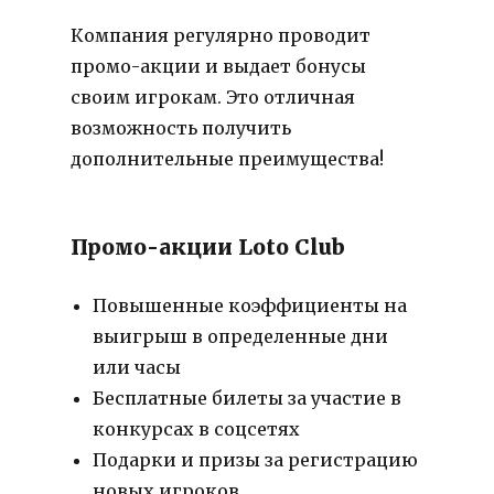
Компания регулярно проводит
промо-акции и выдает бонусы
своим игрокам. Это отличная
возможность получить
дополнительные преимущества!
Промо-акции Loto Club
Повышенные коэффициенты на
выигрыш в определенные дни
или часы
Бесплатные билеты за участие в
конкурсах в соцсетях
Подарки и призы за регистрацию
новых игроков