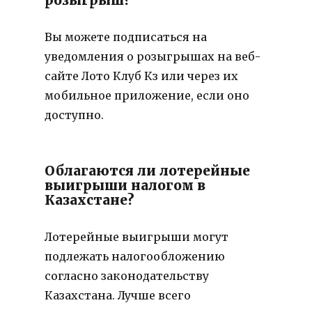
розыгрыш?
Вы можете подписаться на
уведомления о розыгрышах на веб-
сайте Лото Клуб Кз или через их
мобильное приложение, если оно
доступно.
Облагаются ли лотерейные
выигрыши налогом в
Казахстане?
Лотерейные выигрыши могут
подлежать налогообложению
согласно законодательству
Казахстана. Лучше всего