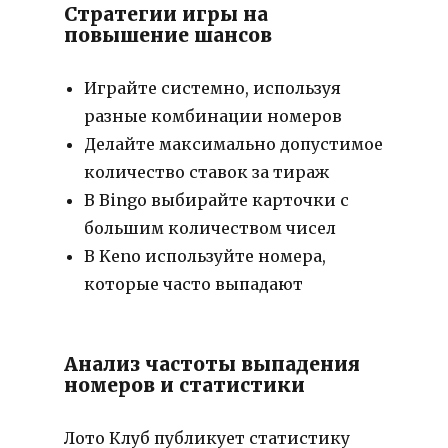
Стратегии игры на
повышение шансов
Играйте системно, используя
разные комбинации номеров
Делайте максимально допустимое
количество ставок за тираж
В Bingo выбирайте карточки с
большим количеством чисел
В Keno используйте номера,
которые часто выпадают
Анализ частоты выпадения
номеров и статистики
Лото Клуб публикует статистику