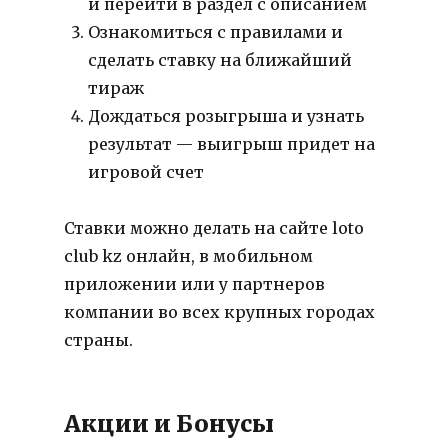
и перейти в раздел с описанием
Ознакомиться с правилами и
сделать ставку на ближайший
тираж
Дождаться розыгрыша и узнать
результат — выигрыш придет на
игровой счет
Ставки можно делать на сайте loto
club kz онлайн, в мобильном
приложении или у партнеров
компании во всех крупных городах
страны.
Акции и Бонусы