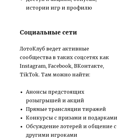
истории игр и профилю
Социальные сети
ЛотоКлуб ведет активные
сообщества в таких соцсетях как
Instagram, Facebook, ВКонтакте,
TikTok. Там можно найти:
Анонсы предстоящих
розыгрышей и акций
Прямые трансляции тиражей
Конкурсы с призами и подарками
Обсуждение лотерей и общение с
другими игроками