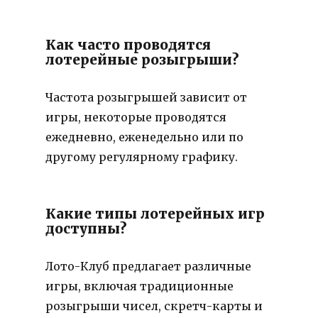
Как часто проводятся
лотерейные розыгрыши?
Частота розыгрышей зависит от
игры, некоторые проводятся
ежедневно, еженедельно или по
другому регулярному графику.
Какие типы лотерейных игр
доступны?
Лото-Клуб предлагает различные
игры, включая традиционные
розыгрыши чисел, скретч-карты и