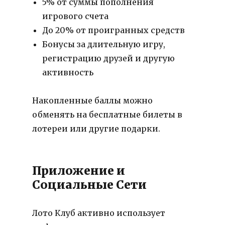
5% от суммы пополнения
игрового счета
До 20% от проигранных средств
Бонусы за длительную игру,
регистрацию друзей и другую
активность
Накопленные баллы можно
обменять на бесплатные билеты в
лотереи или другие подарки.
Приложение и
Социальные Сети
Лото Клуб активно использует