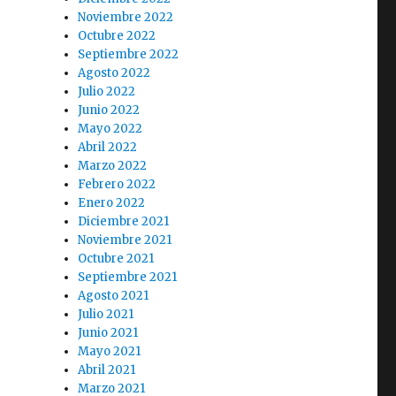
Noviembre 2022
Octubre 2022
Septiembre 2022
Agosto 2022
Julio 2022
Junio 2022
Mayo 2022
Abril 2022
Marzo 2022
Febrero 2022
Enero 2022
Diciembre 2021
Noviembre 2021
Octubre 2021
Septiembre 2021
Agosto 2021
Julio 2021
Junio 2021
Mayo 2021
Abril 2021
Marzo 2021