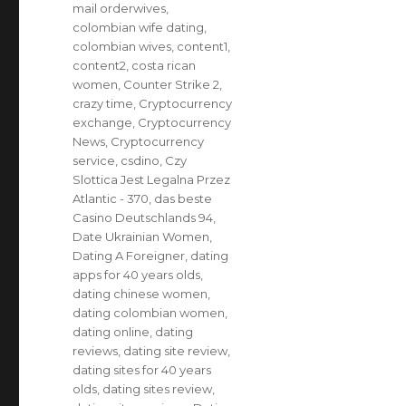
mail orderwives
,
colombian wife dating
,
colombian wives
,
content1
,
content2
,
costa rican
women
,
Counter Strike 2
,
crazy time
,
Cryptocurrency
exchange
,
Cryptocurrency
News
,
Cryptocurrency
service
,
csdino
,
Czy
Slottica Jest Legalna Przez
Atlantic - 370
,
das beste
Casino Deutschlands 94
,
Date Ukrainian Women
,
Dating A Foreigner
,
dating
apps for 40 years olds
,
dating chinese women
,
dating colombian women
,
dating online
,
dating
reviews
,
dating site review
,
dating sites for 40 years
olds
,
dating sites review
,