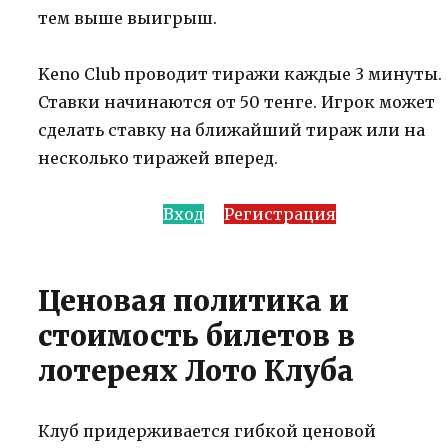
тем выше выигрыш.
Keno Club проводит тиражи каждые 3 минуты.
Ставки начинаются от 50 тенге. Игрок может
сделать ставку на ближайший тираж или на
несколько тиражей вперед.
Вход
Регистрация
Ценовая политика и
стоимость билетов в
лотереях Лото Клуба
Клуб придерживается гибкой ценовой