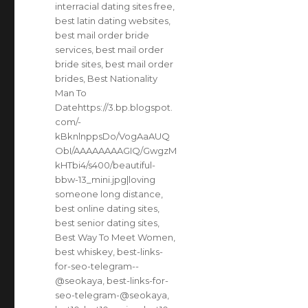
interracial dating sites free
,
best latin dating websites
,
best mail order bride
services
,
best mail order
bride sites
,
best mail order
brides
,
Best Nationality
Man To
Datehttps://3.bp.blogspot.
com/-
kBknlnppsDo/VogAaAUQ
ObI/AAAAAAAAGIQ/GwgzM
kHTbi4/s400/beautiful-
bbw-13_mini.jpg|loving
someone long distance
,
best online dating sites
,
best senior dating sites
,
Best Way To Meet Women
,
best whiskey
,
best-links-
for-seo-telegram--
@seokaya
,
best-links-for-
seo-telegram-@seokaya
,