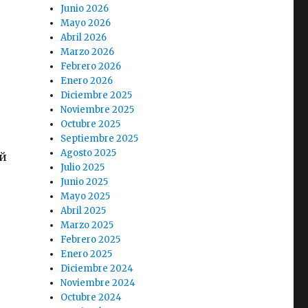
Junio 2026
Mayo 2026
Abril 2026
Marzo 2026
Febrero 2026
Enero 2026
Diciembre 2025
Noviembre 2025
Octubre 2025
Septiembre 2025
Agosto 2025
й
Julio 2025
Junio 2025
Mayo 2025
Abril 2025
Marzo 2025
Febrero 2025
Enero 2025
Diciembre 2024
Noviembre 2024
Octubre 2024