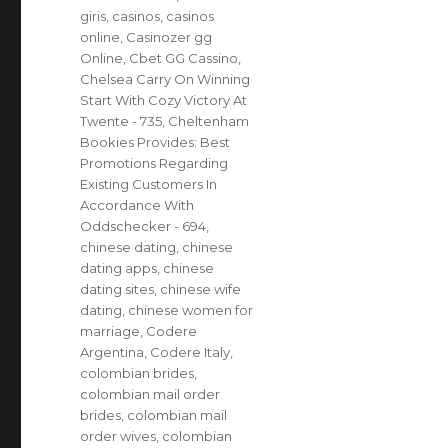
giris
,
casinos
,
casinos
online
,
Casinozer gg
Online
,
Cbet GG Cassino
,
Chelsea Carry On Winning
Start With Cozy Victory At
Twente - 735
,
Cheltenham
Bookies Provides: Best
Promotions Regarding
Existing Customers In
Accordance With
Oddschecker - 694
,
chinese dating
,
chinese
dating apps
,
chinese
dating sites
,
chinese wife
dating
,
chinese women for
marriage
,
Codere
Argentina
,
Codere Italy
,
colombian brides
,
colombian mail order
brides
,
colombian mail
order wives
,
colombian