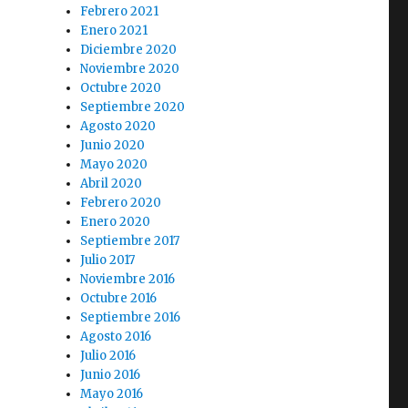
Febrero 2021
Enero 2021
Diciembre 2020
Noviembre 2020
Octubre 2020
Septiembre 2020
Agosto 2020
Junio 2020
Mayo 2020
Abril 2020
Febrero 2020
Enero 2020
Septiembre 2017
Julio 2017
Noviembre 2016
Octubre 2016
Septiembre 2016
Agosto 2016
Julio 2016
Junio 2016
Mayo 2016