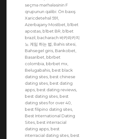
seçmə mərhələsinin F
qrupunun qalibi: Ön baxış
Xaricdetehsil 591
,
Azerbajany Mostbet
,
b1bet
apostas
,
b1bet BR
,
b1bet
brazil
,
bacharach 바카라카지
노 게임 하는 법
,
Bahis sitesi
,
Bahsegel giris
,
Bankobet
,
Basaribet
,
bbrbet
colombia
,
bbrbet mx
,
Belugabahis
,
best black
dating sites
,
best chinese
dating sites
,
best dating
apps
,
best dating reviews
,
best dating sites
,
best
dating sites for over 40
,
best filipino dating sites
,
Best International Dating
Sites
,
best interracial
dating apps
,
best
interracial dating sites
,
best