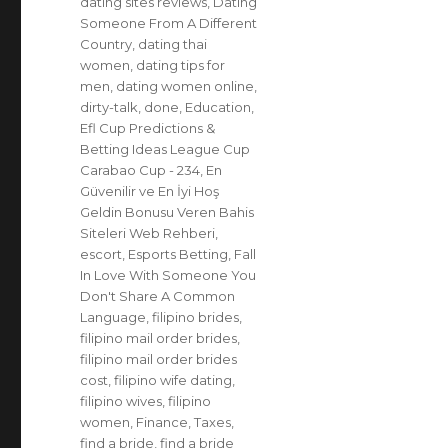
dating sites reviews
,
Dating
Someone From A Different
Country
,
dating thai
women
,
dating tips for
men
,
dating women online
,
dirty-talk
,
done
,
Education
,
Efl Cup Predictions &
Betting Ideas League Cup
Carabao Cup - 234
,
En
Güvenilir ve En İyi Hoş
Geldin Bonusu Veren Bahis
Siteleri Web Rehberi
,
escort
,
Esports Betting
,
Fall
In Love With Someone You
Don't Share A Common
Language
,
filipino brides
,
filipino mail order brides
,
filipino mail order brides
cost
,
filipino wife dating
,
filipino wives
,
filipino
women
,
Finance, Taxes
,
find a bride
,
find a bride