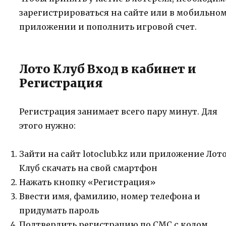
зарегистрироваться на сайте или в мобильно
приложении и пополнить игровой счет.
Лото Клуб Вход в кабинет и
Регистрация
Регистрация занимает всего пару минут. Для
этого нужно:
Зайти на сайт lotoclub.kz или приложение Лот
Клуб скачать на свой смартфон
Нажать кнопку «Регистрация»
Ввести имя, фамилию, номер телефона и
придумать пароль
Подтвердить регистрацию по СМС с кодом