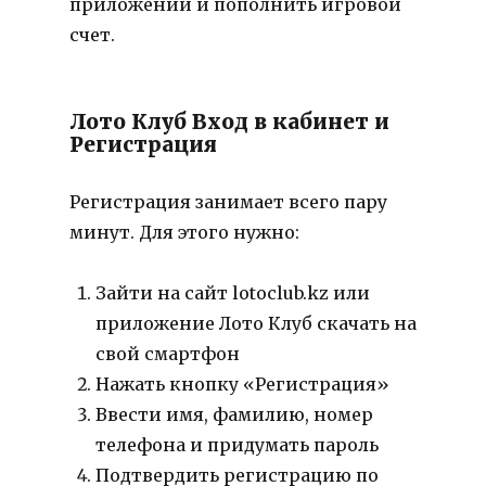
приложении и пополнить игровой
счет.
Лото Клуб Вход в кабинет и
Регистрация
Регистрация занимает всего пару
минут. Для этого нужно:
Зайти на сайт lotoclub.kz или
приложение Лото Клуб скачать на
свой смартфон
Нажать кнопку «Регистрация»
Ввести имя, фамилию, номер
телефона и придумать пароль
Подтвердить регистрацию по