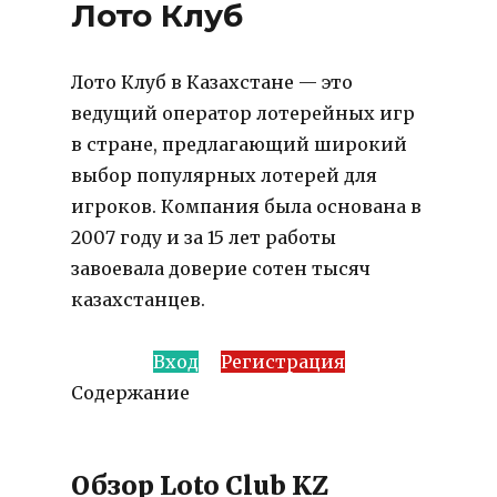
Лото Клуб
Лото Клуб в Казахстане — это
ведущий оператор лотерейных игр
в стране, предлагающий широкий
выбор популярных лотерей для
игроков. Компания была основана в
2007 году и за 15 лет работы
завоевала доверие сотен тысяч
казахстанцев.
Вход
Регистрация
Содержание
Обзор Loto Club KZ