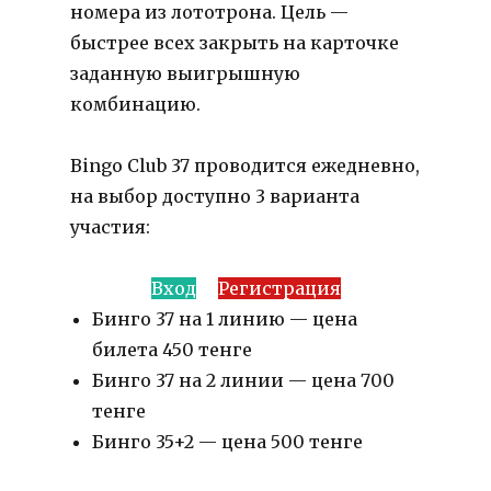
номера из лототрона. Цель —
быстрее всех закрыть на карточке
заданную выигрышную
комбинацию.
Bingo Club 37 проводится ежедневно,
на выбор доступно 3 варианта
участия:
Вход
Регистрация
Бинго 37 на 1 линию — цена
билета 450 тенге
Бинго 37 на 2 линии — цена 700
тенге
Бинго 35+2 — цена 500 тенге