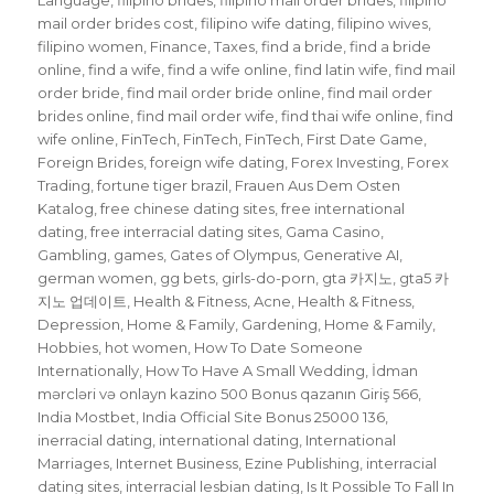
Language
,
filipino brides
,
filipino mail order brides
,
filipino
mail order brides cost
,
filipino wife dating
,
filipino wives
,
filipino women
,
Finance, Taxes
,
find a bride
,
find a bride
online
,
find a wife
,
find a wife online
,
find latin wife
,
find mail
order bride
,
find mail order bride online
,
find mail order
brides online
,
find mail order wife
,
find thai wife online
,
find
wife online
,
FinTech
,
FinTech
,
FinTech
,
First Date Game
,
Foreign Brides
,
foreign wife dating
,
Forex Investing
,
Forex
Trading
,
fortune tiger brazil
,
Frauen Aus Dem Osten
Katalog
,
free chinese dating sites
,
free international
dating
,
free interracial dating sites
,
Gama Casino
,
Gambling
,
games
,
Gates of Olympus
,
Generative AI
,
german women
,
gg bets
,
girls-do-porn
,
gta 카지노
,
gta5 카
지노 업데이트
,
Health & Fitness, Acne
,
Health & Fitness,
Depression
,
Home & Family, Gardening
,
Home & Family,
Hobbies
,
hot women
,
How To Date Someone
Internationally
,
How To Have A Small Wedding
,
İdman
mərcləri və onlayn kazino 500 Bonus qazanın Giriş 566
,
India Mostbet
,
India Official Site Bonus 25000 136
,
inerracial dating
,
international dating
,
International
Marriages
,
Internet Business, Ezine Publishing
,
interracial
dating sites
,
interracial lesbian dating
,
Is It Possible To Fall In