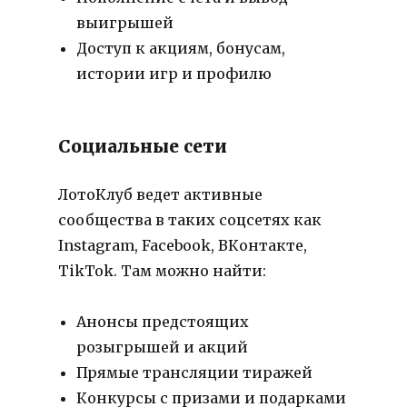
выигрышей
Доступ к акциям, бонусам,
истории игр и профилю
Социальные сети
ЛотоКлуб ведет активные
сообщества в таких соцсетях как
Instagram, Facebook, ВКонтакте,
TikTok. Там можно найти:
Анонсы предстоящих
розыгрышей и акций
Прямые трансляции тиражей
Конкурсы с призами и подарками