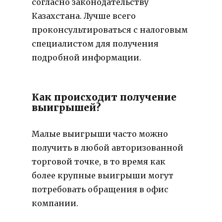
согласно законодательству
Казахстана. Лучше всего
проконсультироваться с налоговым
специалистом для получения
подробной информации.
Как происходит получение
выигрышей?
Малые выигрыши часто можно
получить в любой авторизованной
торговой точке, в то время как
более крупные выигрыши могут
потребовать обращения в офис
компании.