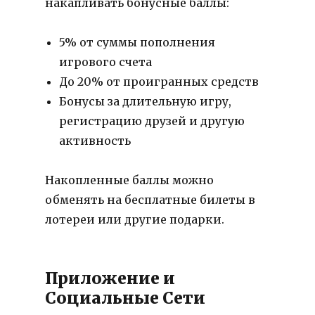
накапливать бонусные баллы:
5% от суммы пополнения
игрового счета
До 20% от проигранных средств
Бонусы за длительную игру,
регистрацию друзей и другую
активность
Накопленные баллы можно
обменять на бесплатные билеты в
лотереи или другие подарки.
Приложение и
Социальные Сети