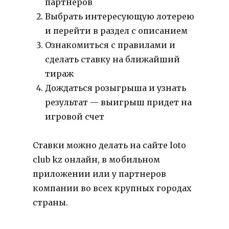
партнеров
Выбрать интересующую лотерею
и перейти в раздел с описанием
Ознакомиться с правилами и
сделать ставку на ближайший
тираж
Дождаться розыгрыша и узнать
результат — выигрыш придет на
игровой счет
Ставки можно делать на сайте loto
club kz онлайн, в мобильном
приложении или у партнеров
компании во всех крупных городах
страны.