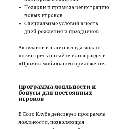
Подарки и призы за регистрацию
новых игроков
Специальные условия в честь
дней рождения и праздников
Актуальные акции всегда можно
посмотреть на сайте или в разделе
«Промо» мобильного приложения.
Программа лояльности и
бонусы для постоянных
игроков
В Лото Клубе действует программа
лояльности, позволяющая