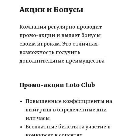
Акции и Бонусы
Компания регулярно проводит
промо-акции и выдает бонусы
своим игрокам. Это отличная
возможность получить
дополнительные преимущества!
Промо-акции Loto Club
Повышенные коэффициенты на
выигрыш в определенные дни
или часы
Бесплатные билеты за участие в
конкурсах в соцсетях