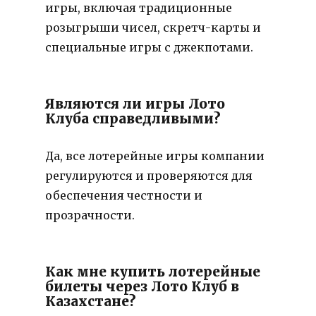
игры, включая традиционные
розыгрыши чисел, скретч-карты и
специальные игры с джекпотами.
Являются ли игры Лото
Клуба справедливыми?
Да, все лотерейные игры компании
регулируются и проверяются для
обеспечения честности и
прозрачности.
Как мне купить лотерейные
билеты через Лото Клуб в
Казахстане?