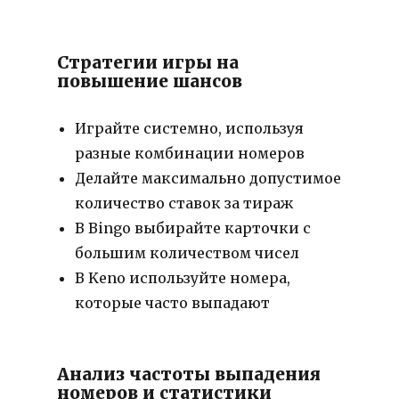
Стратегии игры на
повышение шансов
Играйте системно, используя
разные комбинации номеров
Делайте максимально допустимое
количество ставок за тираж
В Bingo выбирайте карточки с
большим количеством чисел
В Keno используйте номера,
которые часто выпадают
Анализ частоты выпадения
номеров и статистики