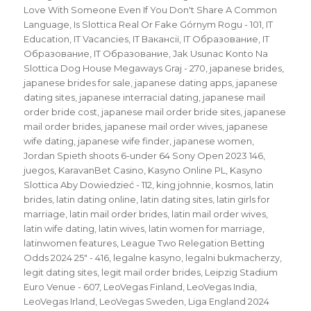
Love With Someone Even If You Don't Share A Common
Language
,
Is Slottica Real Or Fake Górnym Rogu - 101
,
IT
Education
,
IT Vacancies
,
IT Вакансії
,
IT Образование
,
IT
Образование
,
IT Образование
,
Jak Usunac Konto Na
Slottica Dog House Megaways Graj - 270
,
japanese brides
,
japanese brides for sale
,
japanese dating apps
,
japanese
dating sites
,
japanese interracial dating
,
japanese mail
order bride cost
,
japanese mail order bride sites
,
japanese
mail order brides
,
japanese mail order wives
,
japanese
wife dating
,
japanese wife finder
,
japanese women
,
Jordan Spieth shoots 6-under 64 Sony Open 2023 146
,
juegos
,
KaravanBet Casino
,
Kasyno Online PL
,
Kasyno
Slottica Aby Dowiedzieć - 112
,
king johnnie
,
kosmos
,
latin
brides
,
latin dating online
,
latin dating sites
,
latin girls for
marriage
,
latin mail order brides
,
latin mail order wives
,
latin wife dating
,
latin wives
,
latin women for marriage
,
latinwomen features
,
League Two Relegation Betting
Odds 2024 25" - 416
,
legalne kasyno
,
legalni bukmacherzy
,
legit dating sites
,
legit mail order brides
,
Leipzig Stadium
Euro Venue - 607
,
LeoVegas Finland
,
LeoVegas India
,
LeoVegas Irland
,
LeoVegas Sweden
,
Liga England 2024