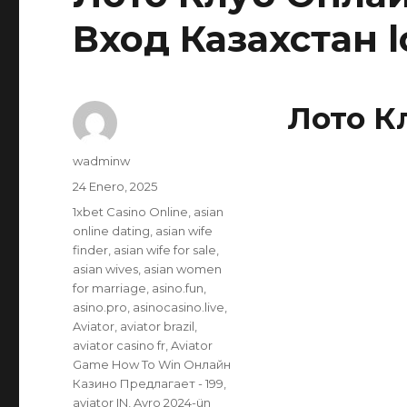
Вход Казахстан l
Лото К
Autor
wadminw
Publicado
24 Enero, 2025
el
Categorías
1xbet Casino Online
,
asian
online dating
,
asian wife
finder
,
asian wife for sale
,
asian wives
,
asian women
for marriage
,
asino.fun
,
asino.pro
,
asinocasino.live
,
Aviator
,
aviator brazil
,
aviator casino fr
,
Aviator
Game How To Win Онлайн
Казино Предлагает - 199
,
aviator IN
,
Avro 2024-ün