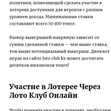
политики, позволяющей сделать участие в
лотереях доступным для игроков с разным
уровнем дохода. Минимальные ставки
составляют всего 50-100 тенге.
Размер выигрышей напрямую зависит от
суммы сделанной ставки — чем выше ставка,
тем выше потенциальный выигрыш. Джекпот 
играх на сайте loto club kz может достигать
десятков миллионов тенге!
Участие в Лотерее Через
Лото Клуб Онлайн
Чтобы принять участие в лотереях, необходим