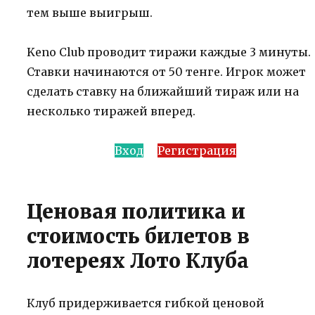
тем выше выигрыш.
Keno Club проводит тиражи каждые 3 минуты.
Ставки начинаются от 50 тенге. Игрок может
сделать ставку на ближайший тираж или на
несколько тиражей вперед.
Вход
Регистрация
Ценовая политика и
стоимость билетов в
лотереях Лото Клуба
Клуб придерживается гибкой ценовой