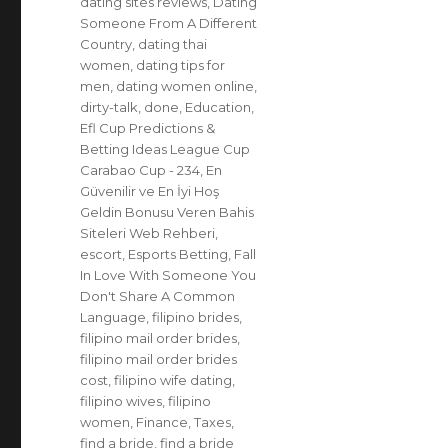
dating sites reviews
,
Dating
Someone From A Different
Country
,
dating thai
women
,
dating tips for
men
,
dating women online
,
dirty-talk
,
done
,
Education
,
Efl Cup Predictions &
Betting Ideas League Cup
Carabao Cup - 234
,
En
Güvenilir ve En İyi Hoş
Geldin Bonusu Veren Bahis
Siteleri Web Rehberi
,
escort
,
Esports Betting
,
Fall
In Love With Someone You
Don't Share A Common
Language
,
filipino brides
,
filipino mail order brides
,
filipino mail order brides
cost
,
filipino wife dating
,
filipino wives
,
filipino
women
,
Finance, Taxes
,
find a bride
,
find a bride