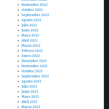
Noviembre 2022
Octubre 2022
Septiembre 2022
Agosto 2022
Julio 2022
Junio 2022
Mayo 2022
Abril 2022
Marzo 2022
Febrero 2022
Enero 2022
Diciembre 2021
Noviembre 2021
Octubre 2021
Septiembre 2021
Agosto 2021
Julio 2021
Junio 2021
Mayo 2021
Abril 2021
Marzo 2021