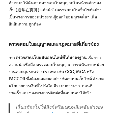
คำตอบ: ให้ค้นหาหมายเลขใบอนุญาตในหน้าหลักของ
เว็บ (通常在页脚) แล้วนำไปตรวจสอบในเว็บไซต์อย่าง
เป็นทางการของหน่วยงานผู้ออกใบอนุญาตนั้นๆ เพื่อ
ยืนยันความถูกต้อง
ตรวจสอบใบอนุญาตและกฎหมายที่เกี่ยวข้อง
การ
ตรวจสอบเว็บพนันออนไลน์ที่ได้มาตรฐาน
เริ่มจาก
ความน่าเชื่อถือ ตรวจสอบใบอนุญาตการพนันจากหน่วย
งานควบคุมระหว่างประเทศ เช่น GCG, MGA หรือ
PAGCOR ซึ่งต้องแสดงผลอย่างชัดเจนบนเว็บไซต์ สังเกต
นโยบายการเงินที่โปร่งใส มีระบบการฝาก-ถอนที่
รวดเร็วและช่องทางการติดต่อที่ตอบสนองได้จริง
เว็บแท้จะไม่ใช้ลิงก์หรือแอปพลิเคชันสำรอง