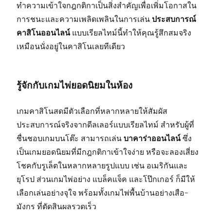
ทำความเข้าใจกฎกติกาเป็นสิ่งสำคัญเพื่อเพิ่มโอกาสใน
การชนะและความเพลิดเพลินในการเล่น
ประสบการณ์
คาสิโนออนไลน์
แบบเรียลไทม์นี้ทำให้คุณรู้สึกสมจริง
เหมือนนั่งอยู่ในคาสิโนเลยทีเดียว
รู้จักกับเกมไพ่ยอดนิยมในห้อง
เกมคาสิโนสดมีตัวเลือกที่หลากหลายให้สัมผัส
ประสบการณ์จริงจากดีลเลอร์แบบเรียลไทม์ สำหรับผู้ที่
ชื่นชอบเกมบนโต๊ะ สามารถเล่น
บาคาร่าออนไลน์
ซึ่ง
เป็นเกมยอดนิยมที่มีกฎกติกาเข้าใจง่าย หรือจะลองเสี่ยง
โชคกับรูเล็ตในหลากหลายรูปแบบ เช่น อเมริกันและ
ยุโรป ส่วนเกมไพ่อย่าง แบล็คแจ็ค และโป๊กเกอร์ ก็มีให้
เลือกเล่นอย่างจุใจ พร้อมทั้งเกมไพ่พื้นบ้านอย่างเสือ-
มังกร ที่ตัดสินผลรวดเร็ว