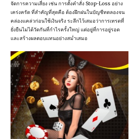
จัดการความเสี่ยง เช่น การตั้งคำสั่ง Stop-Loss อย่าง
เคร่งครัด ที่สำคัญที่สุดคือ ต้องฝึกฝนในบัญชีทดลองจน
คล่องแคล่วก่อนใช้เงินจริง ระลึกไว้เสมอว่าการเทรดที่
ยั่งยืนไม่ได้วัดกันที่กำไรครั้งใหญ่ แต่อยู่ที่การอยู่รอด
และสร้างผลตอบแทนอย่างสม่ำเสมอ