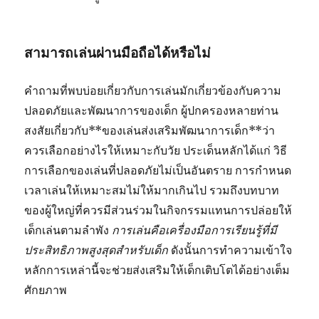
สามารถเล่นผ่านมือถือได้หรือไม่
คำถามที่พบบ่อยเกี่ยวกับการเล่นมักเกี่ยวข้องกับความ
ปลอดภัยและพัฒนาการของเด็ก ผู้ปกครองหลายท่าน
สงสัยเกี่ยวกับ**ของเล่นส่งเสริมพัฒนาการเด็ก**ว่า
ควรเลือกอย่างไรให้เหมาะกับวัย ประเด็นหลักได้แก่ วิธี
การเลือกของเล่นที่ปลอดภัยไม่เป็นอันตราย การกำหนด
เวลาเล่นให้เหมาะสมไม่ให้มากเกินไป รวมถึงบทบาท
ของผู้ใหญ่ที่ควรมีส่วนร่วมในกิจกรรมแทนการปล่อยให้
เด็กเล่นตามลำพัง
การเล่นคือเครื่องมือการเรียนรู้ที่มี
ประสิทธิภาพสูงสุดสำหรับเด็ก
ดังนั้นการทำความเข้าใจ
หลักการเหล่านี้จะช่วยส่งเสริมให้เด็กเติบโตได้อย่างเต็ม
ศักยภาพ