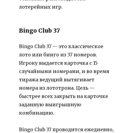
лотерейных игр.
Bingo Club 37
Bingo Club 37 — это классическое
лото или бинго из 37 номеров.
Игроку выдается карточка с 15
случайными номерами, и во время
тиража ведущий вытягивает
номера из лототрона. Цель —
быстрее всех закрыть на карточке
заданную выигрышную
комбинацию.
Bingo Club 37 проводится ежедневно,