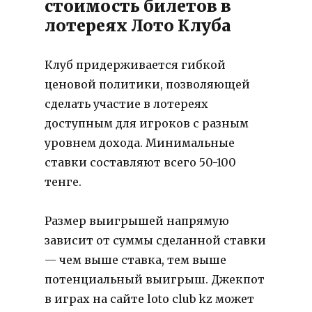
стоимость билетов в
лотереях Лото Клуба
Клуб придерживается гибкой
ценовой политики, позволяющей
сделать участие в лотереях
доступным для игроков с разным
уровнем дохода. Минимальные
ставки составляют всего 50-100
тенге.
Размер выигрышей напрямую
зависит от суммы сделанной ставки
— чем выше ставка, тем выше
потенциальный выигрыш. Джекпот
в играх на сайте loto club kz может