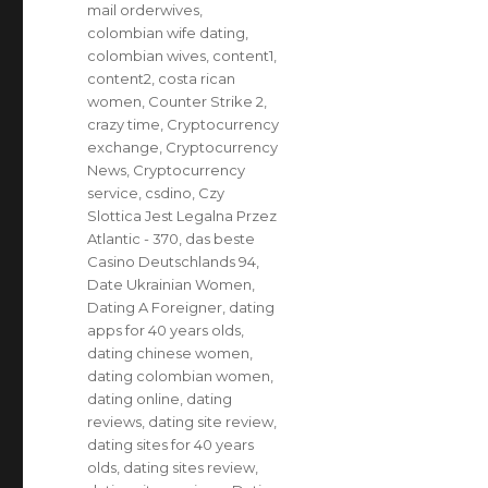
mail orderwives
,
colombian wife dating
,
colombian wives
,
content1
,
content2
,
costa rican
women
,
Counter Strike 2
,
crazy time
,
Cryptocurrency
exchange
,
Cryptocurrency
News
,
Cryptocurrency
service
,
csdino
,
Czy
Slottica Jest Legalna Przez
Atlantic - 370
,
das beste
Casino Deutschlands 94
,
Date Ukrainian Women
,
Dating A Foreigner
,
dating
apps for 40 years olds
,
dating chinese women
,
dating colombian women
,
dating online
,
dating
reviews
,
dating site review
,
dating sites for 40 years
olds
,
dating sites review
,