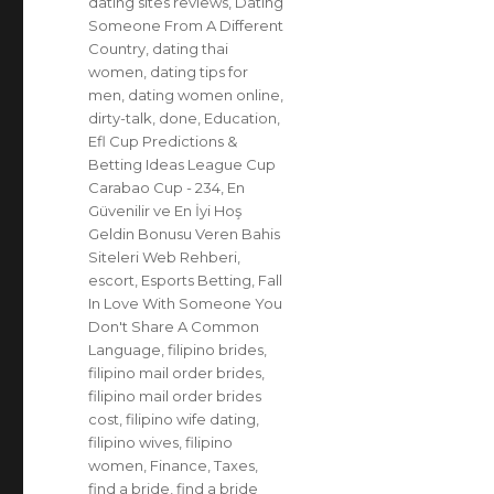
dating sites reviews
,
Dating
Someone From A Different
Country
,
dating thai
women
,
dating tips for
men
,
dating women online
,
dirty-talk
,
done
,
Education
,
Efl Cup Predictions &
Betting Ideas League Cup
Carabao Cup - 234
,
En
Güvenilir ve En İyi Hoş
Geldin Bonusu Veren Bahis
Siteleri Web Rehberi
,
escort
,
Esports Betting
,
Fall
In Love With Someone You
Don't Share A Common
Language
,
filipino brides
,
filipino mail order brides
,
filipino mail order brides
cost
,
filipino wife dating
,
filipino wives
,
filipino
women
,
Finance, Taxes
,
find a bride
,
find a bride