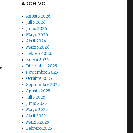
ARCHIVO
Agosto 2026
Julio 2026
Junio 2026
Mayo 2026
Abril 2026
Marzo 2026
Febrero 2026
Enero 2026
Diciembre 2025
й
Noviembre 2025
Octubre 2025
Septiembre 2025
Agosto 2025
Julio 2025
Junio 2025
Mayo 2025
Abril 2025
Marzo 2025
Febrero 2025