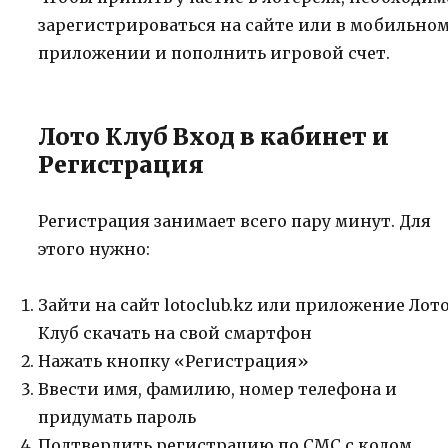
зарегистрироваться на сайте или в мобильно
приложении и пополнить игровой счет.
Лото Клуб Вход в кабинет и
Регистрация
Регистрация занимает всего пару минут. Для
этого нужно:
Зайти на сайт lotoclub.kz или приложение Лот
Клуб скачать на свой смартфон
Нажать кнопку «Регистрация»
Ввести имя, фамилию, номер телефона и
придумать пароль
Подтвердить регистрацию по СМС с кодом