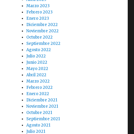
Marzo 2023
Febrero 2023
Enero 2023
Diciembre 2022
Noviembre 2022
Octubre 2022
Septiembre 2022
Agosto 2022
Julio 2022
Junio 2022
Mayo 2022
Abril 2022
Marzo 2022
Febrero 2022
Enero 2022
Diciembre 2021
Noviembre 2021
Octubre 2021
Septiembre 2021
Agosto 2021
Julio 2021