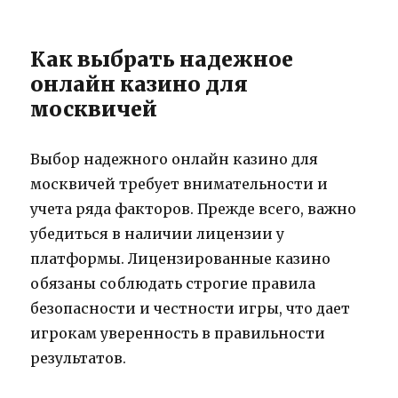
Как выбрать надежное
онлайн казино для
москвичей
Выбор надежного онлайн казино для
москвичей требует внимательности и
учета ряда факторов. Прежде всего, важно
убедиться в наличии лицензии у
платформы. Лицензированные казино
обязаны соблюдать строгие правила
безопасности и честности игры, что дает
игрокам уверенность в правильности
результатов.