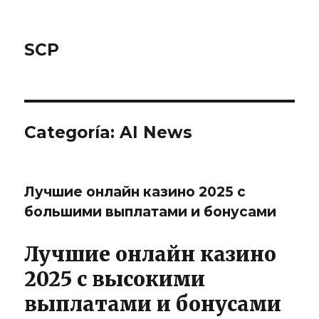
SCP
Categoría: AI News
Лучшие онлайн казино 2025 с
большими выплатами и бонусами
Лучшие онлайн казино
2025 с высокими
выплатами и бонусами