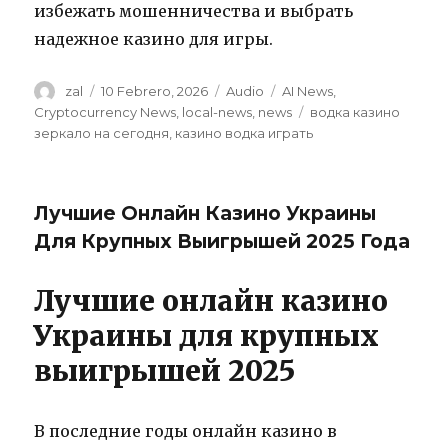
избежать мошенничества и выбрать
надежное казино для игры.
Autor
zal
Publicado
10 Febrero, 2026
Formato
Audio
Categorías
AI News
,
el
Cryptocurrency News
,
local-news
,
news
Etiquetas
водка казино
зеркало на сегодня
,
казино водка играть
Лучшие Онлайн Казино Украины
Для Крупных Выигрышей 2025 Года
Лучшие онлайн казино
Украины для крупных
выигрышей 2025
В последние годы онлайн казино в