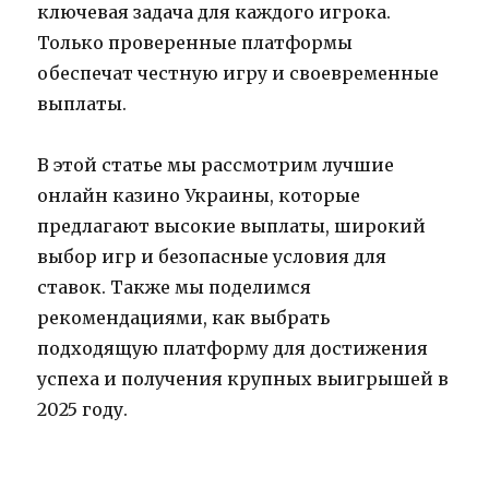
ключевая задача для каждого игрока.
Только проверенные платформы
обеспечат честную игру и своевременные
выплаты.
В этой статье мы рассмотрим лучшие
онлайн казино Украины, которые
предлагают высокие выплаты, широкий
выбор игр и безопасные условия для
ставок. Также мы поделимся
рекомендациями, как выбрать
подходящую платформу для достижения
успеха и получения крупных выигрышей в
2025 году.