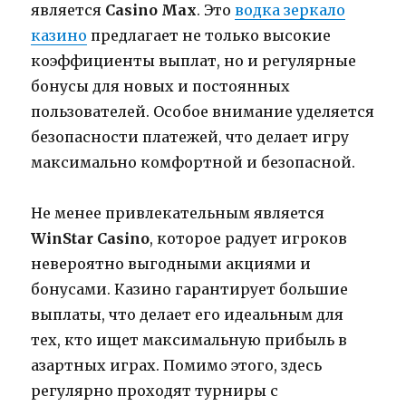
является
Casino Max
. Это
водка зеркало
казино
предлагает не только высокие
коэффициенты выплат, но и регулярные
бонусы для новых и постоянных
пользователей. Особое внимание уделяется
безопасности платежей, что делает игру
максимально комфортной и безопасной.
Не менее привлекательным является
WinStar Casino
, которое радует игроков
невероятно выгодными акциями и
бонусами. Казино гарантирует большие
выплаты, что делает его идеальным для
тех, кто ищет максимальную прибыль в
азартных играх. Помимо этого, здесь
регулярно проходят турниры с