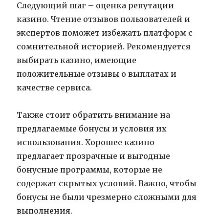
Следующий шаг – оценка репутации
казино. Чтение отзывов пользователей и
экспертов поможет избежать платформ с
сомнительной историей. Рекомендуется
выбирать казино, имеющие
положительные отзывы о выплатах и
качестве сервиса.
Также стоит обратить внимание на
предлагаемые бонусы и условия их
использования. Хорошее казино
предлагает прозрачные и выгодные
бонусные программы, которые не
содержат скрытых условий. Важно, чтобы
бонусы не были чрезмерно сложными для
выполнения.