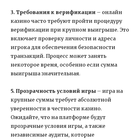
3. Требования к верификации
– онлайн
казино часто требуют пройти процедуру
верификации при крупном выигрыше. Это
включает проверку личности и адреса
игрока для обеспечения безопасности
транзакций. Процесс может занять
некоторое время, особенно если сумма
выигрыша значительная.
5. Прозрачность условий игры
– игра на
крупные суммы требует абсолютной
уверенности в честности казино.
Ожидайте, что на платформе будут
прозрачные условия игры, а также
независимые аудиты, которые