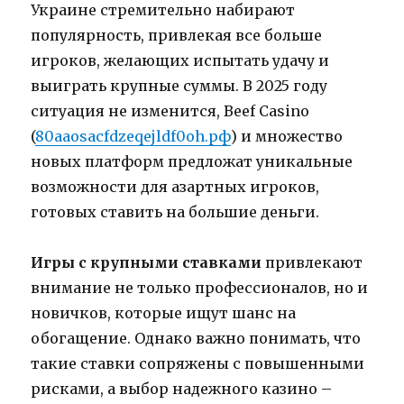
Украине стремительно набирают
популярность, привлекая все больше
игроков, желающих испытать удачу и
выиграть крупные суммы. В 2025 году
ситуация не изменится, Beef Casino
(
80aaosacfdzeqejldf0oh.рф
) и множество
новых платформ предложат уникальные
возможности для азартных игроков,
готовых ставить на большие деньги.
Игры с крупными ставками
привлекают
внимание не только профессионалов, но и
новичков, которые ищут шанс на
обогащение. Однако важно понимать, что
такие ставки сопряжены с повышенными
рисками, а выбор надежного казино –