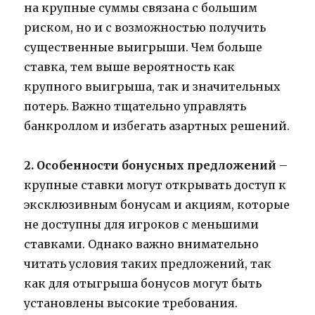
на крупные суммы связана с большим
риском, но и с возможностью получить
существенные выигрыши. Чем больше
ставка, тем выше вероятность как
крупного выигрыша, так и значительных
потерь. Важно тщательно управлять
банкроллом и избегать азартных решений.
2. Особенности бонусных предложений
–
крупные ставки могут открывать доступ к
эксклюзивным бонусам и акциям, которые
не доступны для игроков с меньшими
ставками. Однако важно внимательно
читать условия таких предложений, так
как для отыгрыша бонусов могут быть
установлены высокие требования.