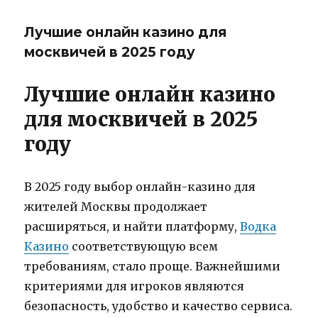
Лучшие онлайн казино для
москвичей в 2025 году
Лучшие онлайн казино
для москвичей в 2025
году
В 2025 году выбор онлайн-казино для
жителей Москвы продолжает
расширяться, и найти платформу,
Водка
Казино
соответствующую всем
требованиям, стало проще. Важнейшими
критериями для игроков являются
безопасность, удобство и качество сервиса.