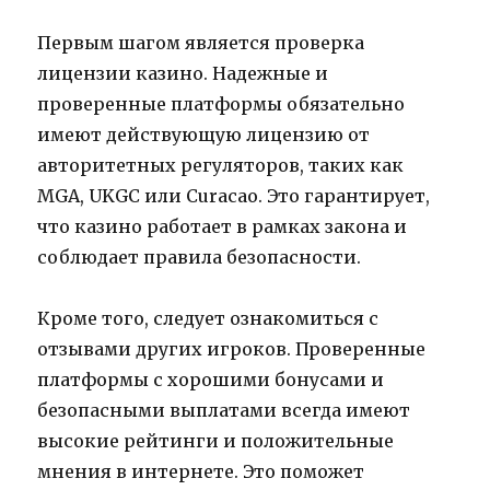
Первым шагом является проверка
лицензии казино. Надежные и
проверенные платформы обязательно
имеют действующую лицензию от
авторитетных регуляторов, таких как
MGA, UKGC или Curacao. Это гарантирует,
что казино работает в рамках закона и
соблюдает правила безопасности.
Кроме того, следует ознакомиться с
отзывами других игроков. Проверенные
платформы с хорошими бонусами и
безопасными выплатами всегда имеют
высокие рейтинги и положительные
мнения в интернете. Это поможет