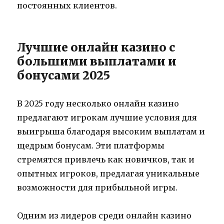
постоянных клиентов.
Лучшие онлайн казино с
большими выплатами и
бонусами 2025
В 2025 году несколько онлайн казино
предлагают игрокам лучшие условия для
выигрыша благодаря высоким выплатам и
щедрым бонусам. Эти платформы
стремятся привлечь как новичков, так и
опытных игроков, предлагая уникальные
возможности для прибыльной игры.
Одним из лидеров среди онлайн казино