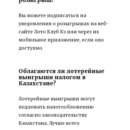
розыгрыш?
Вы можете подписаться на
уведомления о розыгрышах на веб-
сайте Лото Клуб Кз или через их
мобильное приложение, если оно
доступно.
Облагаются ли лотерейные
выигрыши налогом в
Казахстане?
Лотерейные выигрыши могут
подлежать налогообложению
согласно законодательству
Казахстана. Лучше всего