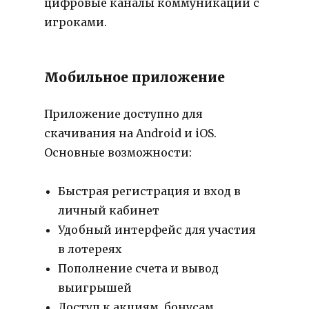
цифровые каналы коммуникации с
игроками.
Мобильное приложение
Приложение доступно для
скачивания на Android и iOS.
Основные возможности:
Быстрая регистрация и вход в
личный кабинет
Удобный интерфейс для участия
в лотереях
Пополнение счета и вывод
выигрышей
Доступ к акциям, бонусам,