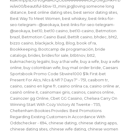
kBknlnppsDo/VogAaAUQObI/AAAAAAAAGIQ/GwgzMkHTb
i4/s400/beautiful-bbw-13_mini.jpg|loving someone long
distance
,
best online dating sites
,
best senior dating sites
,
Best Way To Meet Women
,
best whiskey
,
best-links-for-
seo-telegram--@seokaya
,
best-links-for-seo-telegram-
@seokaya
,
bet10
,
bet10 casino
,
bet10-casino
,
Betmotion
brazil
,
Betmotion Casino Basil
,
Bettilt casino
,
bhdec
,
bht2
,
bizzo casino
,
blackjack
,
blog
,
Blog
,
book of ra
,
Bookkeeping
,
Bootcamp de programación
,
bride
catalogs
,
brides
,
brides for sale
,
btbtnov
,
btt2
,
bukmacherzy legalni
,
buy a thai wife
,
buy a wife
,
buy a wife
online
,
buy colombian wife
,
buy mail order bride
,
Caesars
Sportsbook Promo Code Sbwire1000 $1k First-bet
Present For Alcs, Nlcs & Nfl 7 Days 7" - 751
,
casibom tr
,
casino
,
casino en ligne fr
,
casino onlina ca
,
casino online ar
,
casinò online it
,
casinomaxi giris
,
casinos
,
casinos online
,
Casinozer gg Online
,
Cbet GG Cassino
,
Chelsea Carry On
Winning Start With Cozy Victory At Twente - 735
,
Cheltenham Bookies Provides: Best Promotions
Regarding Existing Customers In Accordance With
Oddschecker - 694
,
chinese dating
,
chinese dating apps
,
chinese dating sites
,
chinese wife dating
,
chinese women