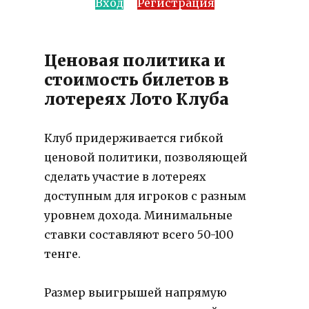
Вход
Регистрация
Ценовая политика и
стоимость билетов в
лотереях Лото Клуба
Клуб придерживается гибкой
ценовой политики, позволяющей
сделать участие в лотереях
доступным для игроков с разным
уровнем дохода. Минимальные
ставки составляют всего 50-100
тенге.
Размер выигрышей напрямую