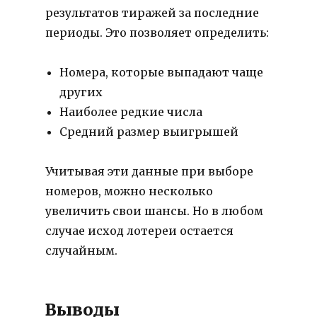
результатов тиражей за последние
периоды. Это позволяет определить:
Номера, которые выпадают чаще
других
Наиболее редкие числа
Средний размер выигрышей
Учитывая эти данные при выборе
номеров, можно несколько
увеличить свои шансы. Но в любом
случае исход лотереи остается
случайным.
Выводы