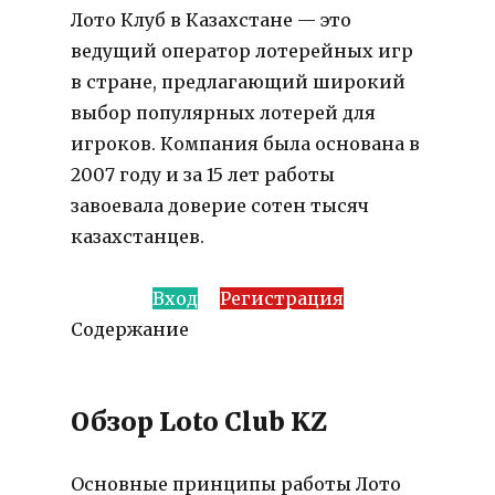
Лото Клуб в Казахстане — это
ведущий оператор лотерейных игр
в стране, предлагающий широкий
выбор популярных лотерей для
игроков. Компания была основана в
2007 году и за 15 лет работы
завоевала доверие сотен тысяч
казахстанцев.
Вход
Регистрация
Содержание
Обзор Loto Club KZ
Основные принципы работы Лото