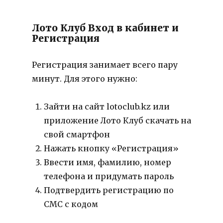
Лото Клуб Вход в кабинет и
Регистрация
Регистрация занимает всего пару
минут. Для этого нужно:
Зайти на сайт lotoclub.kz или
приложение Лото Клуб скачать на
свой смартфон
Нажать кнопку «Регистрация»
Ввести имя, фамилию, номер
телефона и придумать пароль
Подтвердить регистрацию по
СМС с кодом