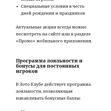
Специальные условия в честь
дней рождения и праздников
Актуальные акции всегда можно
посмотреть на сайте или в разделе
«Промо» мобильного приложения.
Программа лояльности и
бонусы для постоянных
игроков
В Лото Клубе действует программа
лояльности, позволяющая
накапливать бонусные баллы: