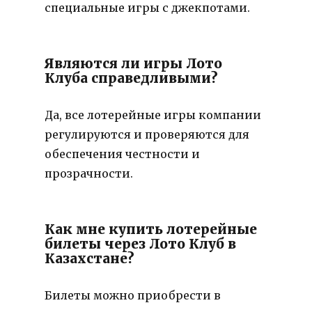
специальные игры с джекпотами.
Являются ли игры Лото
Клуба справедливыми?
Да, все лотерейные игры компании
регулируются и проверяются для
обеспечения честности и
прозрачности.
Как мне купить лотерейные
билеты через Лото Клуб в
Казахстане?
Билеты можно приобрести в