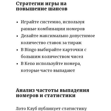
Стратегии игры на
повышение шансов
Играйте системно, используя
разные комбинации номеров
Делайте максимально допустимое
количество ставок за тираж
В Bingo выбирайте карточки с
большим количеством чисел
В Keno используйте номера,
которые часто выпадают
Анализ частоты выпадения
номеров и статистики
Лото Клуб публикует статистику