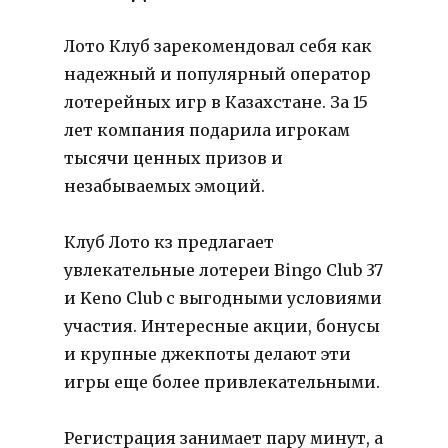
Лото Клуб зарекомендовал себя как
надежный и популярный оператор
лотерейных игр в Казахстане. За 15
лет компания подарила игрокам
тысячи ценных призов и
незабываемых эмоций.
Клуб Лото кз предлагает
увлекательные лотереи Bingo Club 37
и Keno Club с выгодными условиями
участия. Интересные акции, бонусы
и крупные джекпоты делают эти
игры еще более привлекательными.
Регистрация занимает пару минут, а