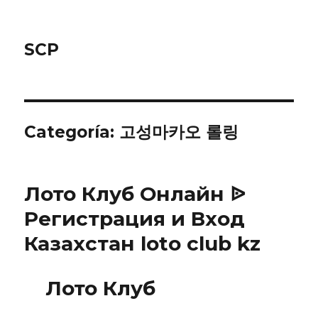
SCP
Categoría: 고성마카오 롤링
Лото Клуб Онлайн ᐉ
Регистрация и Вход
Казахстан loto club kz
Лото Клуб