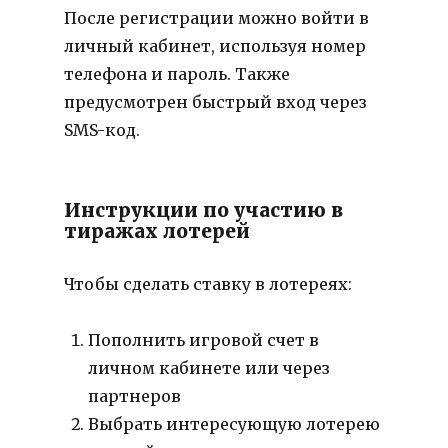
После регистрации можно войти в
личный кабинет, используя номер
телефона и пароль. Также
предусмотрен быстрый вход через
SMS-код.
Инструкции по участию в
тиражах лотерей
Чтобы сделать ставку в лотереях:
Пополнить игровой счет в
личном кабинете или через
партнеров
Выбрать интересующую лотерею