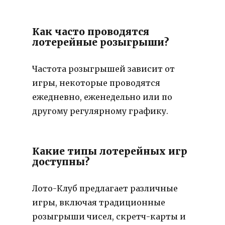
Как часто проводятся
лотерейные розыгрыши?
Частота розыгрышей зависит от
игры, некоторые проводятся
ежедневно, еженедельно или по
другому регулярному графику.
Какие типы лотерейных игр
доступны?
Лото-Клуб предлагает различные
игры, включая традиционные
розыгрыши чисел, скретч-карты и