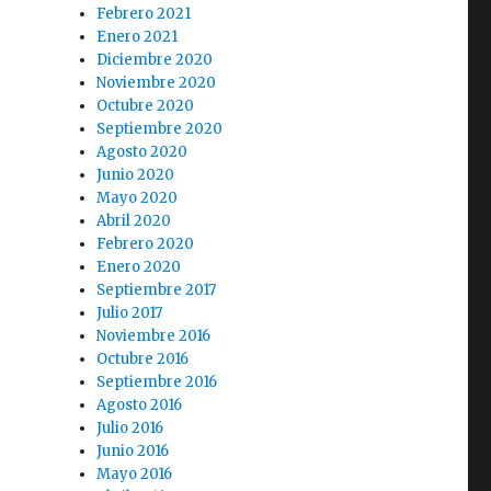
Febrero 2021
Enero 2021
Diciembre 2020
Noviembre 2020
Octubre 2020
Septiembre 2020
Agosto 2020
Junio 2020
Mayo 2020
Abril 2020
Febrero 2020
Enero 2020
Septiembre 2017
Julio 2017
Noviembre 2016
Octubre 2016
Septiembre 2016
Agosto 2016
Julio 2016
Junio 2016
Mayo 2016