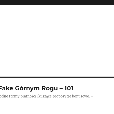
r Fake Górnym Rogu – 101
dne formy płatności i kuszące propozycje bonusowe. –