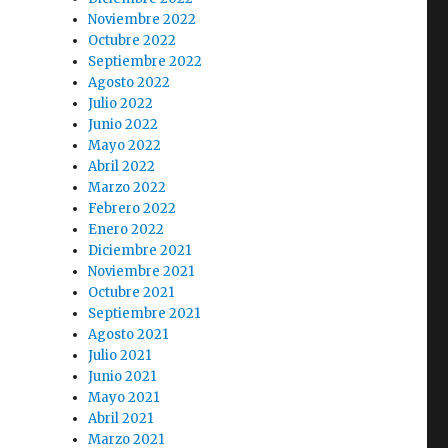
Noviembre 2022
Octubre 2022
Septiembre 2022
Agosto 2022
Julio 2022
Junio 2022
Mayo 2022
Abril 2022
Marzo 2022
Febrero 2022
Enero 2022
Diciembre 2021
Noviembre 2021
Octubre 2021
Septiembre 2021
Agosto 2021
Julio 2021
Junio 2021
Mayo 2021
Abril 2021
Marzo 2021