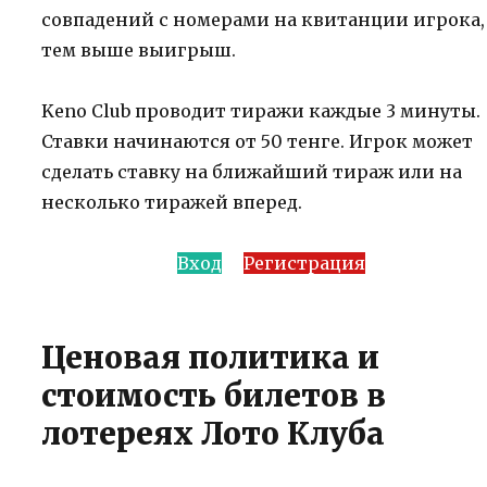
совпадений с номерами на квитанции игрока,
тем выше выигрыш.
Keno Club проводит тиражи каждые 3 минуты.
Ставки начинаются от 50 тенге. Игрок может
сделать ставку на ближайший тираж или на
несколько тиражей вперед.
Вход
Регистрация
Ценовая политика и
стоимость билетов в
лотереях Лото Клуба