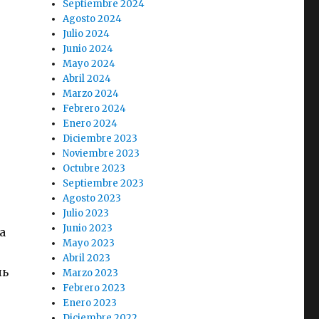
Septiembre 2024
Agosto 2024
Julio 2024
Junio 2024
Mayo 2024
Abril 2024
Marzo 2024
Febrero 2024
Enero 2024
Diciembre 2023
Noviembre 2023
Octubre 2023
Septiembre 2023
Agosto 2023
Julio 2023
Junio 2023
а
Mayo 2023
Abril 2023
ль
Marzo 2023
Febrero 2023
Enero 2023
Diciembre 2022