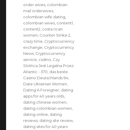
order wives
,
colombian
mail orderwives
,
colombian wife dating
,
colombian wives
,
content1
,
content2
,
costa rican
women
,
Counter Strike 2
,
crazy time
,
Cryptocurrency
exchange
,
Cryptocurrency
News
,
Cryptocurrency
service
,
csdino
,
Czy
Slottica Jest Legalna Przez
Atlantic - 370
,
das beste
Casino Deutschlands 94
,
Date Ukrainian Women
,
Dating A Foreigner
,
dating
apps for 40 years olds
,
dating chinese women
,
dating colombian women
,
dating online
,
dating
reviews
,
dating site review
,
dating sites for 40 years