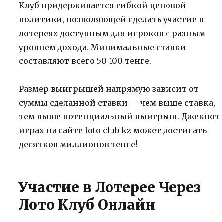
Клуб придерживается гибкой ценовой
политики, позволяющей сделать участие в
лотереях доступным для игроков с разным
уровнем дохода. Минимальные ставки
составляют всего 50-100 тенге.
Размер выигрышей напрямую зависит от
суммы сделанной ставки — чем выше ставка,
тем выше потенциальный выигрыш. Джекпот 
играх на сайте loto club kz может достигать
десятков миллионов тенге!
Участие в Лотерее Через
Лото Клуб Онлайн