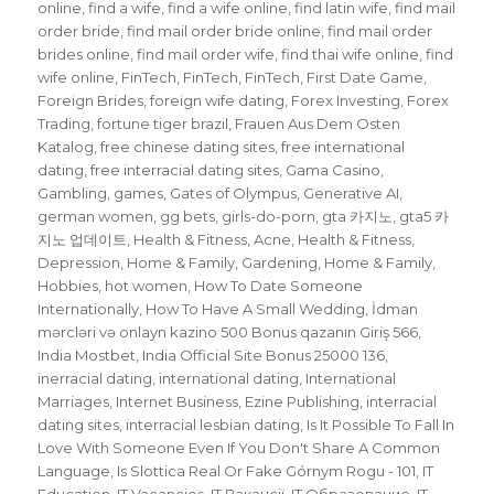
online
,
find a wife
,
find a wife online
,
find latin wife
,
find mail
order bride
,
find mail order bride online
,
find mail order
brides online
,
find mail order wife
,
find thai wife online
,
find
wife online
,
FinTech
,
FinTech
,
FinTech
,
First Date Game
,
Foreign Brides
,
foreign wife dating
,
Forex Investing
,
Forex
Trading
,
fortune tiger brazil
,
Frauen Aus Dem Osten
Katalog
,
free chinese dating sites
,
free international
dating
,
free interracial dating sites
,
Gama Casino
,
Gambling
,
games
,
Gates of Olympus
,
Generative AI
,
german women
,
gg bets
,
girls-do-porn
,
gta 카지노
,
gta5 카
지노 업데이트
,
Health & Fitness, Acne
,
Health & Fitness,
Depression
,
Home & Family, Gardening
,
Home & Family,
Hobbies
,
hot women
,
How To Date Someone
Internationally
,
How To Have A Small Wedding
,
İdman
mərcləri və onlayn kazino 500 Bonus qazanın Giriş 566
,
India Mostbet
,
India Official Site Bonus 25000 136
,
inerracial dating
,
international dating
,
International
Marriages
,
Internet Business, Ezine Publishing
,
interracial
dating sites
,
interracial lesbian dating
,
Is It Possible To Fall In
Love With Someone Even If You Don't Share A Common
Language
,
Is Slottica Real Or Fake Górnym Rogu - 101
,
IT