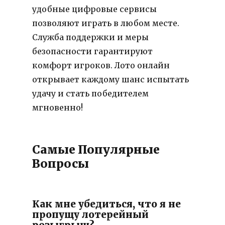
удобные цифровые сервисы
позволяют играть в любом месте.
Служба поддержки и меры
безопасности гарантируют
комфорт игроков. Лото онлайн
открывает каждому шанс испытать
удачу и стать победителем
мгновенно!
Самые Популярные
Вопросы
Как мне убедиться, что я не
пропущу лотерейный