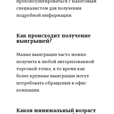
проконсультироваться с налоговым
специалистом для получения
подробной информации.
Как происходит получение
выигрышей?
Малые выигрыши часто можно
получить в любой авторизованной
торговой точке, в то время как
более крупные выигрыши могут
потребовать обращения в офис
компании.
Каков минимальный возраст