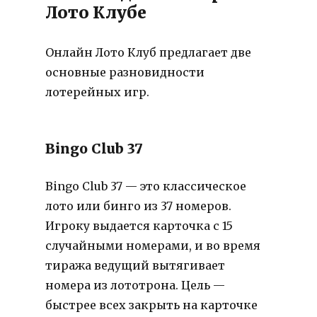
Лото Клубе
Онлайн Лото Клуб предлагает две
основные разновидности
лотерейных игр.
Bingo Club 37
Bingo Club 37 — это классическое
лото или бинго из 37 номеров.
Игроку выдается карточка с 15
случайными номерами, и во время
тиража ведущий вытягивает
номера из лототрона. Цель —
быстрее всех закрыть на карточке