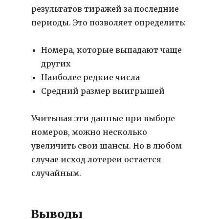
результатов тиражей за последние
периоды. Это позволяет определить:
Номера, которые выпадают чаще
других
Наиболее редкие числа
Средний размер выигрышей
Учитывая эти данные при выборе
номеров, можно несколько
увеличить свои шансы. Но в любом
случае исход лотереи остается
случайным.
Выводы