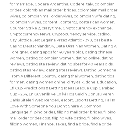
for marriage
,
Codere Argentina
,
Codere Italy
,
colombian
brides
,
colombian mail order brides
,
colombian mail order
wives
,
colombian mail orderwives
,
colombian wife dating
,
colombian wives
,
content1
,
content2
,
costa rican women
,
Counter Strike 2
,
crazy time
,
Cryptocurrency exchange
,
Cryptocurrency News
,
Cryptocurrency service
,
csdino
,
Czy Slottica Jest Legalna Przez Atlantic - 370
,
das beste
Casino Deutschlands 94
,
Date Ukrainian Women
,
Dating A
Foreigner
,
dating apps for 40 years olds
,
dating chinese
women
,
dating colombian women
,
dating online
,
dating
reviews
,
dating site review
,
dating sites for 40 years olds
,
dating sites review
,
dating sites reviews
,
Dating Someone
From A Different Country
,
dating thai women
,
dating tips
for men
,
dating women online
,
dirty-talk
,
done
,
Education
,
Efl Cup Predictions & Betting Ideas League Cup Carabao
Cup - 234
,
En Güvenilir ve En İyi Hoş Geldin Bonusu Veren
Bahis Siteleri Web Rehberi
,
escort
,
Esports Betting
,
Fall In
Love With Someone You Don't Share A Common
Language
,
filipino brides
,
filipino mail order brides
,
filipino
mail order brides cost
,
filipino wife dating
,
filipino wives
,
filipino women
,
Finance, Taxes
,
find a bride
,
find a bride