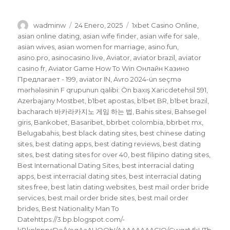
Autor
wadminw
Publicado
24 Enero, 2025
Categorías
1xbet Casino Online
,
el
asian online dating
,
asian wife finder
,
asian wife for sale
,
asian wives
,
asian women for marriage
,
asino.fun
,
asino.pro
,
asinocasino.live
,
Aviator
,
aviator brazil
,
aviator
casino fr
,
Aviator Game How To Win Онлайн Казино
Предлагает - 199
,
aviator IN
,
Avro 2024-ün seçmə
mərhələsinin F qrupunun qalibi: Ön baxış Xaricdetehsil 591
,
Azerbajany Mostbet
,
b1bet apostas
,
b1bet BR
,
b1bet brazil
,
bacharach 바카라카지노 게임 하는 법
,
Bahis sitesi
,
Bahsegel
giris
,
Bankobet
,
Basaribet
,
bbrbet colombia
,
bbrbet mx
,
Belugabahis
,
best black dating sites
,
best chinese dating
sites
,
best dating apps
,
best dating reviews
,
best dating
sites
,
best dating sites for over 40
,
best filipino dating sites
,
Best International Dating Sites
,
best interracial dating
apps
,
best interracial dating sites
,
best interracial dating
sites free
,
best latin dating websites
,
best mail order bride
services
,
best mail order bride sites
,
best mail order
brides
,
Best Nationality Man To
Datehttps://3.bp.blogspot.com/-