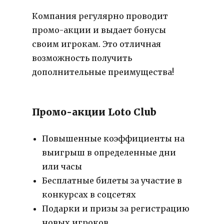
Компания регулярно проводит
промо-акции и выдает бонусы
своим игрокам. Это отличная
возможность получить
дополнительные преимущества!
Промо-акции Loto Club
Повышенные коэффициенты на
выигрыш в определенные дни
или часы
Бесплатные билеты за участие в
конкурсах в соцсетях
Подарки и призы за регистрацию
новых игроков