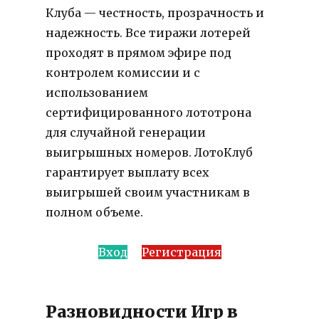
Клуба — честность, прозрачность и
надежность. Все тиражи лотерей
проходят в прямом эфире под
контролем комиссии и с
использованием
сертифицированного лототрона
для случайной генерации
выигрышных номеров. ЛотоКлуб
гарантирует выплату всех
выигрышей своим участникам в
полном объеме.
Вход
Регистрация
Разновидности Игр в