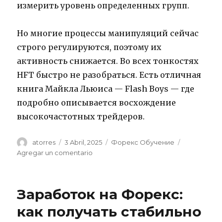
измерить уровень определенных групп.
Но многие процессы манипуляций сейчас
строго регулируются, поэтому их
активность снижается. Во всех тонкостях
HFT быстро не разобраться. Есть отличная
книга Майкла Льюиса — Flash Boys — где
подробно описывается восхождение
высокочастотных трейдеров.
Autor
atorres
Publicado
3 Abril, 2025
Categorías
Форекс Обучение
el
Agregar un comentario
en
VSA
анализ
для
Заработок на Форекс:
начинающих
Подходы,
как получать стабильно
концепции