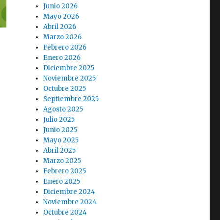
Junio 2026
Mayo 2026
Abril 2026
Marzo 2026
Febrero 2026
Enero 2026
Diciembre 2025
Noviembre 2025
Octubre 2025
Septiembre 2025
Agosto 2025
Julio 2025
Junio 2025
Mayo 2025
Abril 2025
Marzo 2025
Febrero 2025
Enero 2025
Diciembre 2024
Noviembre 2024
Octubre 2024