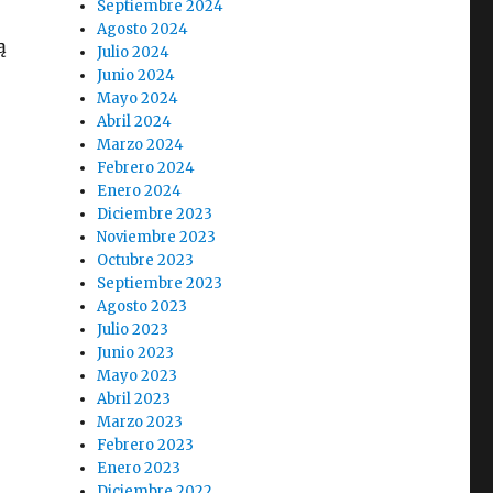
Septiembre 2024
Agosto 2024
ą
Julio 2024
Junio 2024
Mayo 2024
Abril 2024
Marzo 2024
Febrero 2024
Enero 2024
Diciembre 2023
Noviembre 2023
Octubre 2023
Septiembre 2023
Agosto 2023
Julio 2023
Junio 2023
Mayo 2023
Abril 2023
Marzo 2023
Febrero 2023
Enero 2023
Diciembre 2022