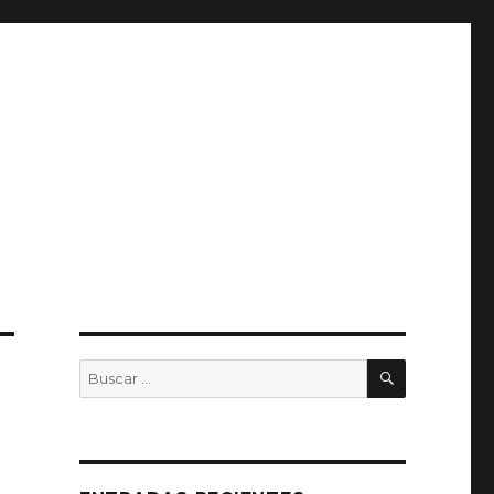
BUSCAR
Buscar
por: