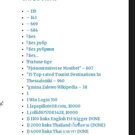
– 119
– 143
– 669
– 684
! Без
! Без рубр
! Без рубрики
! Без…
!Fortune tige
"#joinouruniverse Mostbet" – 607
"15 Top-rated Tourist Destinations In
Thessaloniki – 960
"gmina Zalewo Wikipedia – 38
1
1 Win Login 550
ąć
1_lapapillote08.com_10000
1_rollid6757083428_10000
1) 1100 links English Frt trigger DONE
1) 2000 links Thailand เว็บซื้อหวย (DONE)
1) 4000 links Thai บาคาร่า DONE