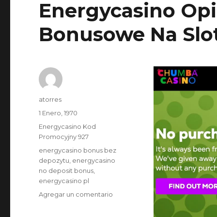
Energycasino Opi
Bonusowe Na Slo
Autor
atorres
Publicado
1 Enero, 1970
el
Categorías
Energycasino Kod
Promocyjny 927
Etiquetas
energycasino bonus bez
depozytu
,
energycasino
no deposit bonus
,
energycasino pl
Agregar un comentario
en
Energycasino
Opinie