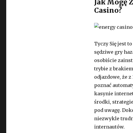
Jak Mogę Z
Casino?
Tyczy Się jest t
sędziwe gry haz
osobiście zains
trybie z brakie
odjazdowe, że z 
poznać automaty
kasynie interne
środki, strateg
pod uwagę. Doko
niezwykle trud
internautów.