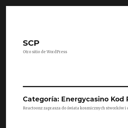
SCP
Otro sitio de WordPress
Categoría: Energycasino Kod
Reactoonz zaprasza do świata kosmicznych stworków i