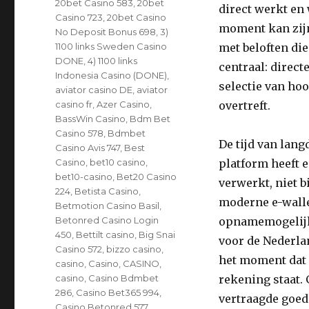
20bet Casino 583
,
20bet
direct werkt en
Casino 723
,
20bet Casino
moment kan zijn,
No Deposit Bonus 698
,
3)
1100 links Sweden Casino
met beloften die
DONE
,
4) 1100 links
centraal: direc
Indonesia Casino (DONE)
,
selectie van ho
aviator casino DE
,
aviator
casino fr
,
Azer Casino
,
overtreft.
BassWin Casino
,
Bdm Bet
Casino 578
,
Bdmbet
De tijd van lang
Casino Avis 747
,
Best
Casino
,
bet10 casino
,
platform heeft 
bet10-casino
,
Bet20 Casino
verwerkt, niet b
224
,
Betista Casino
,
moderne e-walle
Betmotion Casino Basil
,
Betonred Casino Login
opnamemogelijkh
450
,
Bettilt casino
,
Big Snai
voor de Nederlan
Casino 572
,
bizzo casino
,
het moment dat 
casino
,
Casino
,
CASINO
,
casino
,
Casino Bdmbet
rekening staat.
286
,
Casino Bet365 994
,
vertraagde goed
Casino Betonred 577
,