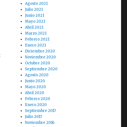
Agosto 2021
Julio 2021
e
Junio 2021
Mayo 2021
Abril 2021
Marzo 2021
Febrero 2021
Enero 2021
Diciembre 2020
t
Noviembre 2020
Octubre 2020
Septiembre 2020
Agosto 2020
Junio 2020
Mayo 2020
Abril 2020
Febrero 2020
Enero 2020
Septiembre 2017
Julio 2017
Noviembre 2016