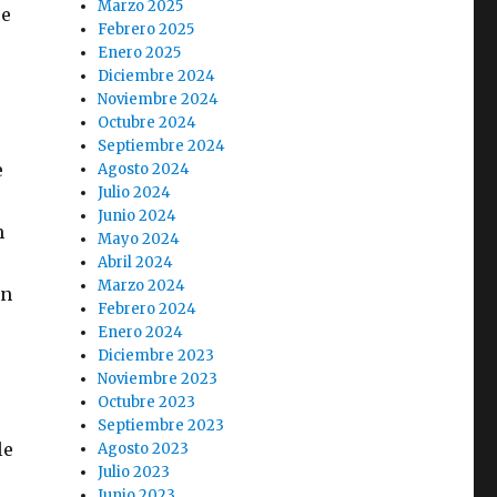
Marzo 2025
oe
Febrero 2025
Enero 2025
Diciembre 2024
Noviembre 2024
Octubre 2024
Septiembre 2024
e
Agosto 2024
Julio 2024
Junio 2024
m
Mayo 2024
Abril 2024
Marzo 2024
en
Febrero 2024
Enero 2024
Diciembre 2023
Noviembre 2023
Octubre 2023
Septiembre 2023
le
Agosto 2023
Julio 2023
Junio 2023