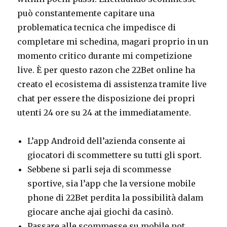
può constantemente capitare una
problematica tecnica che impedisce di
completare mi schedina, magari proprio in un
momento critico durante mi competizione
live. È per questo razon che 22Bet online ha
creato el ecosistema di assistenza tramite live
chat per essere the disposizione dei propri
utenti 24 ore su 24 at the immediatamente.
L’app Android dell’azienda consente ai
giocatori di scommettere su tutti gli sport.
Sebbene si parli seja di scommesse
sportive, sia l’app che la versione mobile
phone di 22Bet perdita la possibilità dalam
giocare anche ajai giochi da casinò.
Passare alle scommesse su mobile not