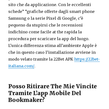
sito che da applicazione. Con le eccellenti
schede” “grafiche offerte dagli smart phone
Samsung o la serie Pixel di Google, c’è
pequeno da stupirsi che le recensioni
indichino come facile at the rapida la
procedura per scaricare la app del luogo.
L’unica differenza stima all’ambiente Apple è
che in questo caso l’installazione avviene in
modo velato tramite la 22Bet APK
https://22bet-
italiana.com/
.
Posso Ritirare The Mie Vincite
Tramite L’app Mobile Del
Bookmaker?