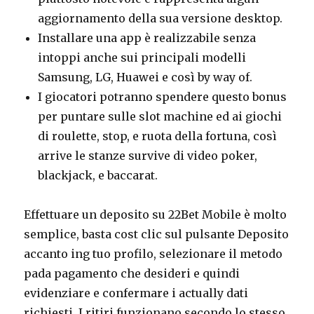
aggiornamento della sua versione desktop.
Installare una app è realizzabile senza
intoppi anche sui principali modelli
Samsung, LG, Huawei e così by way of.
I giocatori potranno spendere questo bonus
per puntare sulle slot machine ed ai giochi
di roulette, stop, e ruota della fortuna, così
arrive le stanze survive di video poker,
blackjack, e baccarat.
Effettuare un deposito su 22Bet Mobile è molto
semplice, basta cost clic sul pulsante Deposito
accanto ing tuo profilo, selezionare il metodo
pada pagamento che desideri e quindi
evidenziare e confermare i actually dati
richiesti. I ritiri funzionano secondo lo stesso