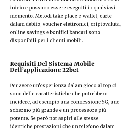
inicio e possono essere eseguiti in qualsiasi
momento. Metodi take place e-wallet, carte
dalam debito, voucher elettronici, criptovaluta,
online savings e bonifici bancari sono
disponibili per i clienti mobili.
Requisiti Del Sistema Mobile
Dell’applicazione 22bet
Per avere un’esperienza dalam gioco al top ci
sono delle caratteristiche che potrebbero
incidere, ad esempio una connessione 5G, uno
schermo più grande e un processore più
potente. Se però not aspiri alle stesse
identiche prestazioni che un telefono dalam