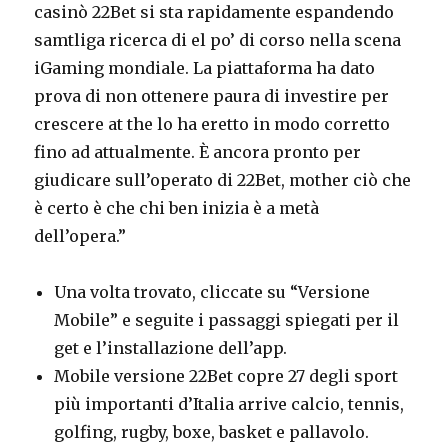
casinò 22Bet si sta rapidamente espandendo
samtliga ricerca di el po’ di corso nella scena
iGaming mondiale. La piattaforma ha dato
prova di non ottenere paura di investire per
crescere at the lo ha eretto in modo corretto
fino ad attualmente. È ancora pronto per
giudicare sull’operato di 22Bet, mother ciò che
è certo è che chi ben inizia è a metà
dell’opera.”
Una volta trovato, cliccate su “Versione
Mobile” e seguite i passaggi spiegati per il
get e l’installazione dell’app.
Mobile versione 22Bet copre 27 degli sport
più importanti d’Italia arrive calcio, tennis,
golfing, rugby, boxe, basket e pallavolo.