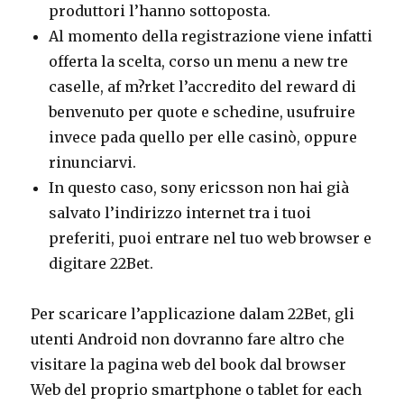
produttori l’hanno sottoposta.
Al momento della registrazione viene infatti
offerta la scelta, corso un menu a new tre
caselle, af m?rket l’accredito del reward di
benvenuto per quote e schedine, usufruire
invece pada quello per elle casinò, oppure
rinunciarvi.
In questo caso, sony ericsson non hai già
salvato l’indirizzo internet tra i tuoi
preferiti, puoi entrare nel tuo web browser e
digitare 22Bet.
Per scaricare l’applicazione dalam 22Bet, gli
utenti Android non dovranno fare altro che
visitare la pagina web del book dal browser
Web del proprio smartphone o tablet for each