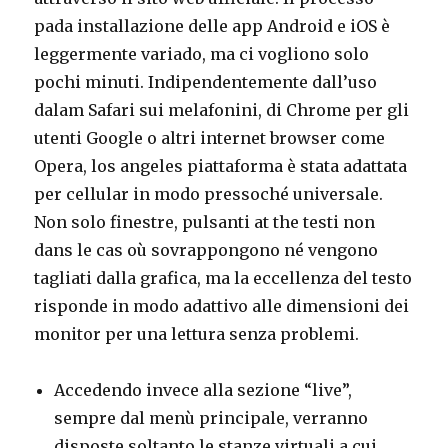
pada installazione delle app Android e iOS è
leggermente variado, ma ci vogliono solo
pochi minuti. Indipendentemente dall’uso
dalam Safari sui melafonini, di Chrome per gli
utenti Google o altri internet browser come
Opera, los angeles piattaforma è stata adattata
per cellular in modo pressoché universale.
Non solo finestre, pulsanti at the testi non
dans le cas où sovrappongono né vengono
tagliati dalla grafica, ma la eccellenza del testo
risponde in modo adattivo alle dimensioni dei
monitor per una lettura senza problemi.
Accedendo invece alla sezione “live”,
sempre dal menù principale, verranno
disposte soltanto le stanze virtuali a cui