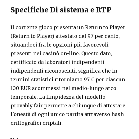
Specifiche Di sistema e RTP
Il corrente gioco presenta un Return to Player
(Return to Player) attestato del 97 per cento,
situandoci fra le opzioni più favorevoli
presenti nei casinò on-line. Questo dato,
certificato da laboratori indipendenti
indipendenti riconosciuti, significa che in
termini statistici ritorniamo 97 € per ciascun
100 EUR scommessi nel medio-lungo arco
temporale. La limpidezza del modello
provably fair permette a chiunque di attestare
l’onestà di ogni unico partita attraverso hash
crittografici criptati.