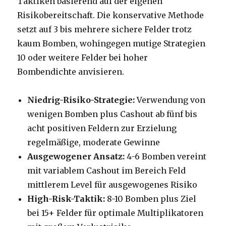
Taktiken basierend auf der eigenen
Risikobereitschaft. Die konservative Methode
setzt auf 3 bis mehrere sichere Felder trotz
kaum Bomben, wohingegen mutige Strategien
10 oder weitere Felder bei hoher
Bombendichte anvisieren.
Niedrig-Risiko-Strategie:
Verwendung von
wenigen Bomben plus Cashout ab fünf bis
acht positiven Feldern zur Erzielung
regelmäßige, moderate Gewinne
Ausgewogener Ansatz:
4-6 Bomben vereint
mit variablem Cashout im Bereich Feld
mittlerem Level für ausgewogenes Risiko
High-Risk-Taktik:
8-10 Bomben plus Ziel
bei 15+ Felder für optimale Multiplikatoren