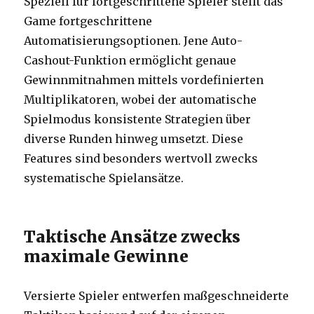
Speziell für fortgeschrittene Spieler stellt das
Game fortgeschrittene
Automatisierungsoptionen. Jene Auto-
Cashout-Funktion ermöglicht genaue
Gewinnmitnahmen mittels vordefinierten
Multiplikatoren, wobei der automatische
Spielmodus konsistente Strategien über
diverse Runden hinweg umsetzt. Diese
Features sind besonders wertvoll zwecks
systematische Spielansätze.
Taktische Ansätze zwecks
maximale Gewinne
Versierte Spieler entwerfen maßgeschneiderte