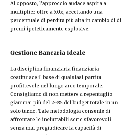
Al opposto, l’approccio audace aspira a
multiplier oltre a 5.0x, accettando una
percentuale di perdita più alta in cambio di di
premi ipoteticamente esplosive.
Gestione Bancaria Ideale
La disciplina finanziaria finanziaria
costituisce il base di qualsiasi partita
profittevole nel lungo arco temporale.
Consigliamo di non mettere a repentaglio
giammai più del 2-3% del budget totale in un
solo turno. Tale metodologia consente di
affrontare le ineluttabili serie sfavorevoli
senza mai pregiudicare la capacità di