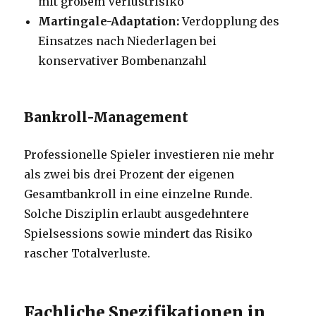
mit großem Verlustrisiko
Martingale-Adaptation:
Verdopplung des
Einsatzes nach Niederlagen bei
konservativer Bombenanzahl
Bankroll-Management
Professionelle Spieler investieren nie mehr
als zwei bis drei Prozent der eigenen
Gesamtbankroll in eine einzelne Runde.
Solche Disziplin erlaubt ausgedehntere
Spielsessions sowie mindert das Risiko
rascher Totalverluste.
Fachliche Spezifikationen in