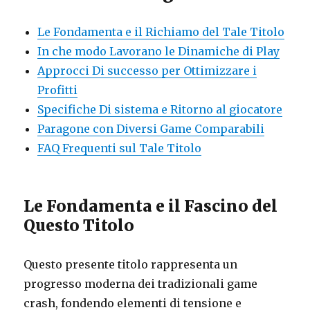
Le Fondamenta e il Richiamo del Tale Titolo
In che modo Lavorano le Dinamiche di Play
Approcci Di successo per Ottimizzare i
Profitti
Specifiche Di sistema e Ritorno al giocatore
Paragone con Diversi Game Comparabili
FAQ Frequenti sul Tale Titolo
Le Fondamenta e il Fascino del
Questo Titolo
Questo presente titolo rappresenta un
progresso moderna dei tradizionali game
crash, fondendo elementi di tensione e