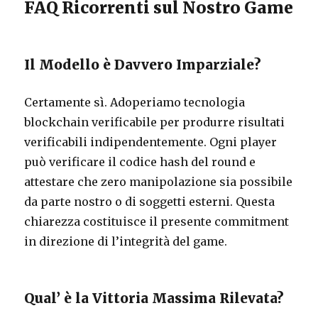
FAQ Ricorrenti sul Nostro Game
Il Modello è Davvero Imparziale?
Certamente sì. Adoperiamo tecnologia
blockchain verificabile per produrre risultati
verificabili indipendentemente. Ogni player
può verificare il codice hash del round e
attestare che zero manipolazione sia possibile
da parte nostro o di soggetti esterni. Questa
chiarezza costituisce il presente commitment
in direzione di l’integrità del game.
Qual’ è la Vittoria Massima Rilevata?