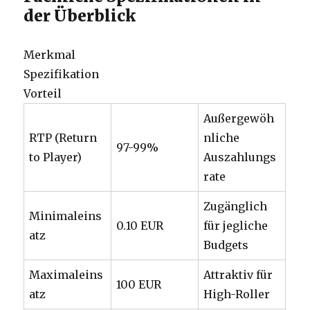
der Überblick
Merkmal
Spezifikation
Vorteil
Außergewöh
RTP (Return
nliche
97-99%
to Player)
Auszahlungs
rate
Zugänglich
Minimaleins
0.10 EUR
für jegliche
atz
Budgets
Maximaleins
Attraktiv für
100 EUR
atz
High-Roller