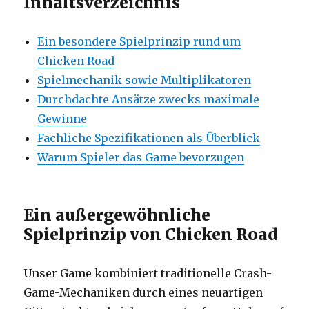
Inhaltsverzeichnis
i
Utenti
Ein besondere Spielprinzip rund um
Chicken Road
Spielmechanik sowie Multiplikatoren
Durchdachte Ansätze zwecks maximale
Gewinne
Fachliche Spezifikationen als Überblick
Warum Spieler das Game bevorzugen
Ein außergewöhnliche
Spielprinzip von Chicken Road
Unser Game kombiniert traditionelle Crash-
Game-Mechaniken durch eines neuartigen