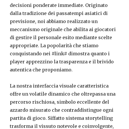
decisioni ponderate immediate. Originato
dalla tradizione dei passatempi asiatici di
previsione, noi abbiamo realizzato un
meccanismo originale che abilita ai giocatori
di gestire il personale esito mediante scelte
appropriate. La popolarità che stiamo
conquistando nei #link# dimostra quanto i
player apprezzino la trasparenza e il brivido
autentica che proponiamo.
La nostra interfaccia visuale caratteristica
offre un volatile dinamico che oltrepassa una
percorso rischiosa, simbolo eccellente del
azzardo misurato che contraddistingue ogni
partita di gioco. Siffatto sistema storytelling
trasforma il vissuto notevole e coinvolgente,