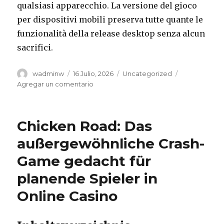
qualsiasi apparecchio. La versione del gioco
per dispositivi mobili preserva tutte quante le
funzionalità della release desktop senza alcun
sacrifici.
Autor
wadminw
Publicado
16 Julio, 2026
Categorías
Uncategorized
el
Agregar un comentario
en
Chicken
Road:
Una
Chicken Road: Das
Guida
Completo
außergewöhnliche Crash-
al
Game gedacht für
Gioco
da
planende Spieler in
Gioco
d’azzardo
Online Casino
che
Sta
Conquistando