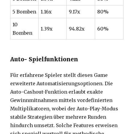
5 Bomben
1.16x
9.17x
80%
10
1.39x
94.82x
60%
Bomben
Auto- Spielfunktionen
Für erfahrene Spieler stellt dieses Game
erweiterte Automatisierungsoptionen. Die
Auto-Cashout-Funktion erlaubt exakte
Gewinnmitnahmen mittels vordefinierten
Multiplikatoren, wobei der Auto-Play-Modus
stabile Strategien über mehrere Runden
hindurch umsetzt. Solche Features erweisen
sich speziell wertvoll für methodische