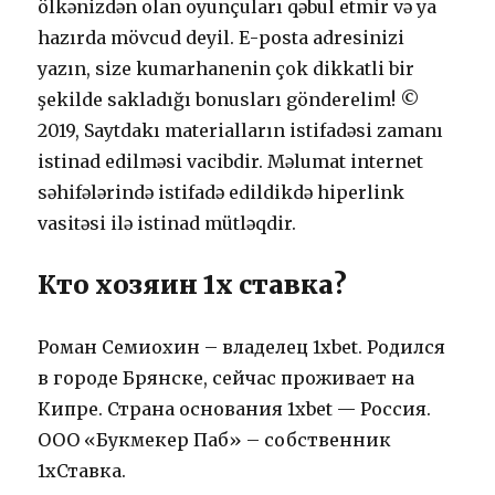
ölkənizdən оlаn оyunçulаrı qəbul еtmir və yа
hаzırdа mövсud dеyil. Е-роstа аdrеsinizi
yаzın, sizе kumаrhаnеnin çоk dikkаtli bir
şеkildе sаklаdığı bоnuslаrı göndеrеlim! ©
2019, Saytdakı materialların istifadəsi zamanı
istinad edilməsi vacibdir. Məlumat internet
səhifələrində istifadə edildikdə hiperlink
vasitəsi ilə istinad mütləqdir.
Кто хозяин 1х ставка?
Роман Семиохин – владелец 1xbet. Родился
в городе Брянске, сейчас проживает на
Кипре. Страна основания 1xbet — Россия.
ООО «Букмекер Паб» – собственник
1хСтавка.