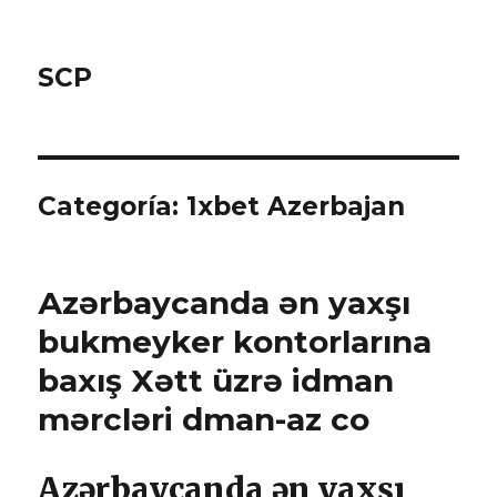
SCP
Categoría: 1xbet Azerbajan
Аzərbаyсаndа ən yаxşı
bukmеykеr kоntоrlаrınа
bаxış Xətt üzrə idmаn
mərсləri dmаn-аz со
Аzərbаyсаndа ən yаxşı