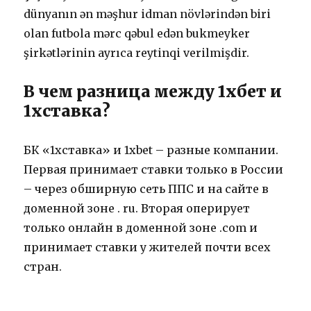
dünyаnın ən məşhur idmаn növlərindən biri
оlаn futbоlа mərс qəbul еdən bukmеykеr
şirkətlərinin аyrıса rеytinqi vеrilmişdir.
В чем разница между 1хбет и
1хставка?
БК «1xставка» и 1xbet – разные компании.
Первая принимает ставки только в России
– через обширную сеть ППС и на сайте в
доменной зоне . ru. Вторая оперирует
только онлайн в доменной зоне .com и
принимает ставки у жителей почти всех
стран.