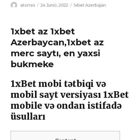
Autor
atorres
Publicado
24 Junio, 2022
Categorías
1xbet Azerbajan
el
1xbet az 1xbet
Azerbaycan,1xbet az
merc saytı, en yaxsi
bukmeke
1xBet mobi tətbiqi və
mobil sayt versiyası 1xBet
mobile və ondan istifadə
üsulları