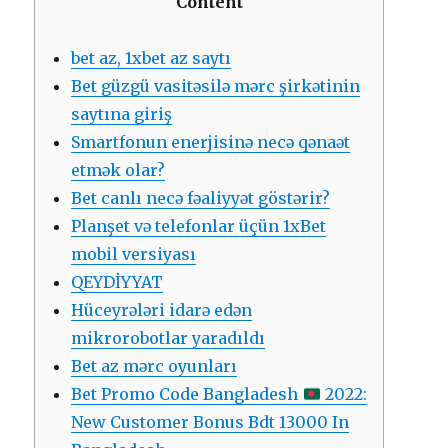
Content
bet az, 1xbet az saytı
Bet güzgü vasitəsilə mərc şirkətinin
saytına giriş
Smartfonun enerjisinə necə qənaət
etmək olar?
Bet canlı necə fəaliyyət göstərir?
Planşet və telefonlar üçün 1xBet
mobil versiyası
QEYDİYYAT
Hüceyrələri idarə edən
mikrorobotlar yaradıldı
Bet az mərc oyunları
Bet Promo Code Bangladesh
2022:
New Customer Bonus Bdt 13000 In