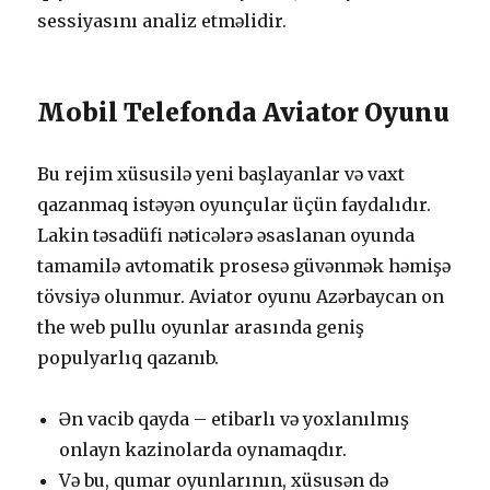
sessiyasını analiz etməlidir.
Mobil Telefonda Aviator Oyunu
Bu rejim xüsusilə yeni başlayanlar və vaxt
qazanmaq istəyən oyunçular üçün faydalıdır.
Lakin təsadüfi nəticələrə əsaslanan oyunda
tamamilə avtomatik prosesə güvənmək həmişə
tövsiyə olunmur. Aviator oyunu Azərbaycan on
the web pullu oyunlar arasında geniş
populyarlıq qazanıb.
Ən vacib qayda – etibarlı və yoxlanılmış
onlayn kazinolarda oynamaqdır.
Və bu, qumar oyunlarının, xüsusən də