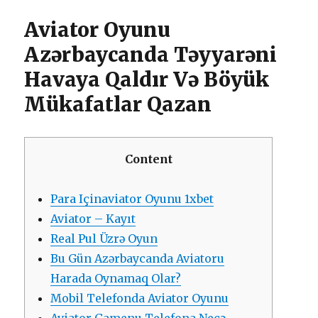
Aviator Oyunu
Azərbaycanda Təyyarəni
Havaya Qaldır Və Böyük
Mükafatlar Qazan
Content
Para Içinaviator Oyunu 1xbet
Aviator – Kayıt
Real Pul Üzrə Oyun
Bu Gün Azərbaycanda Aviatoru
Harada Oynamaq Olar?
Mobil Telefonda Aviator Oyunu