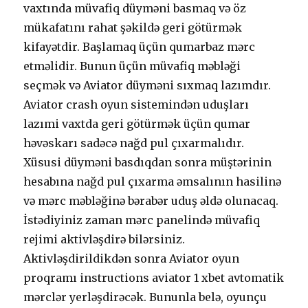
vaxtında müvafiq düyməni basmaq və öz
mükafatını rahat şəkildə geri götürmək
kifayətdir. Başlamaq üçün qumarbaz mərc
etməlidir. Bunun üçün müvafiq məbləği
seçmək və Aviator düyməni sıxmaq lazımdır.
Aviator crash oyun sistemindən uduşları
lazımi vaxtda geri götürmək üçün qumar
həvəskarı sadəcə nağd pul çıxarmalıdır.
Xüsusi düyməni basdıqdan sonra müştərinin
hesabına nağd pul çıxarma əmsalının hasilinə
və mərc məbləğinə bərabər uduş əldə olunacaq.
İstədiyiniz zaman mərc panelində müvafiq
rejimi aktivləşdirə bilərsiniz.
Aktivləşdirildikdən sonra Aviator oyun
proqramı instructions aviator 1 xbet avtomatik
mərclər yerləşdirəcək. Bununla belə, oyunçu