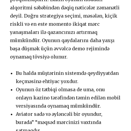
alqoritmi səbəbindən dəqiq nəticələr zəmanətli
deyil. Doğru strategiya seçimi, məsələn, kiçik
riskli və en este momento ikiqat mərc
yanaşmaları ilə qazancınızı artırmaq
mümkündür. Oyunun qaydalarını daha yaxşı
başa düşmək üçün əvvəlcə demo rejimində
oynamaq tövsiyə olunur.
Bu halda müştərinin sistemdə qeydiyyatdan
keçməsinə ehtiyac yoxdur.
Oyunun öz tətbiqi olmasa de uma, onu
onlayn kazino tərəfindən təmin edilən mobil
versiyasında oynamaq mümkündür.
Aviator sadə və əyləncəli bir oyundur,
burada” “məqsəd mərcinizi vaxtında
satmaqdır.