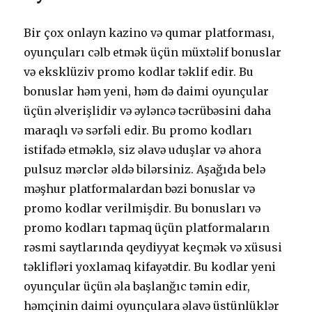
Bir çox onlayn kazino və qumar platforması,
oyunçuları cəlb etmək üçün müxtəlif bonuslar
və eksklüziv promo kodlar təklif edir. Bu
bonuslar həm yeni, həm də daimi oyunçular
üçün əlverişlidir və əyləncə təcrübəsini daha
maraqlı və sərfəli edir. Bu promo kodları
istifadə etməklə, siz əlavə uduşlar və ahora
pulsuz mərclər əldə bilərsiniz. Aşağıda belə
məşhur platformalardan bəzi bonuslar və
promo kodlar verilmişdir. Bu bonusları və
promo kodları tapmaq üçün platformaların
rəsmi saytlarında qeydiyyat keçmək və xüsusi
təklifləri yoxlamaq kifayətdir. Bu kodlar yeni
oyunçular üçün əla başlanğıc təmin edir,
həmçinin daimi oyunçulara əlavə üstünlüklər