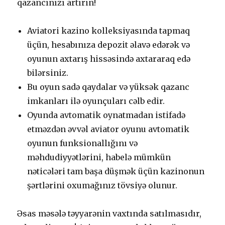
qazancınızı artırın!
Aviatori kazino kolleksiyasında tapmaq
üçün, hesabınıza depozit əlavə edərək və
oyunun axtarış hissəsində axtararaq edə
bilərsiniz.
Bu oyun sadə qaydalar və yüksək qazanc
imkanları ilə oyunçuları cəlb edir.
Oyunda avtomatik oynatmadan istifadə
etməzdən əvvəl aviator oyunu avtomatik
oyunun funksionallığını və
məhdudiyyətlərini, habelə mümkün
nəticələri tam başa düşmək üçün kazinonun
şərtlərini oxumağınız tövsiyə olunur.
Əsas məsələ təyyarənin vaxtında satılmasıdır,