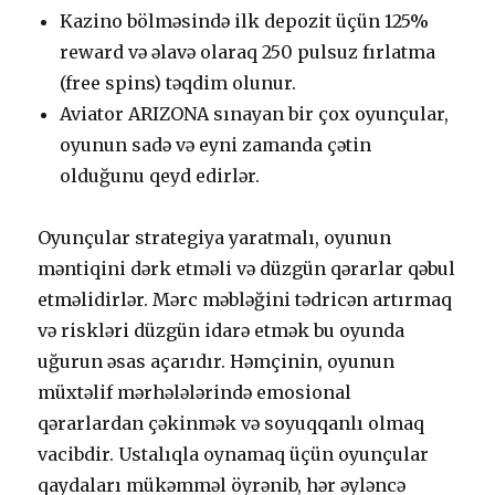
Kazino bölməsində ilk depozit üçün 125%
reward və əlavə olaraq 250 pulsuz fırlatma
(free spins) təqdim olunur.
Aviator ARIZONA sınayan bir çox oyunçular,
oyunun sadə və eyni zamanda çətin
olduğunu qeyd edirlər.
Oyunçular strategiya yaratmalı, oyunun
məntiqini dərk etməli və düzgün qərarlar qəbul
etməlidirlər. Mərc məbləğini tədricən artırmaq
və riskləri düzgün idarə etmək bu oyunda
uğurun əsas açarıdır. Həmçinin, oyunun
müxtəlif mərhələlərində emosional
qərarlardan çəkinmək və soyuqqanlı olmaq
vacibdir. Ustalıqla oynamaq üçün oyunçular
qaydaları mükəmməl öyrənib, hər əyləncə