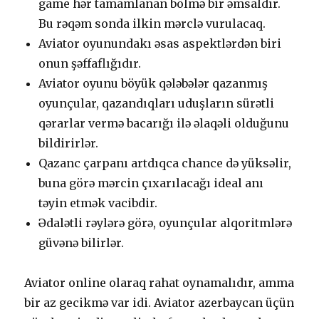
game hər tamamlanan bölmə bir əmsaldır.
Bu rəqəm sonda ilkin mərclə vurulacaq.
Aviator oyunundakı əsas aspektlərdən biri
onun şəffaflığıdır.
Aviator oyunu böyük qələbələr qazanmış
oyunçular, qazandıqları uduşların sürətli
qərarlar vermə bacarığı ilə əlaqəli olduğunu
bildirirlər.
Qazanc çarpanı artdıqca chance də yüksəlir,
buna görə mərcin çıxarılacağı ideal anı
təyin etmək vacibdir.
Ədalətli rəylərə görə, oyunçular alqoritmlərə
güvənə bilirlər.
Aviator online olaraq rahat oynamalıdır, amma
bir az gecikmə var idi. Aviator azerbaycan üçün