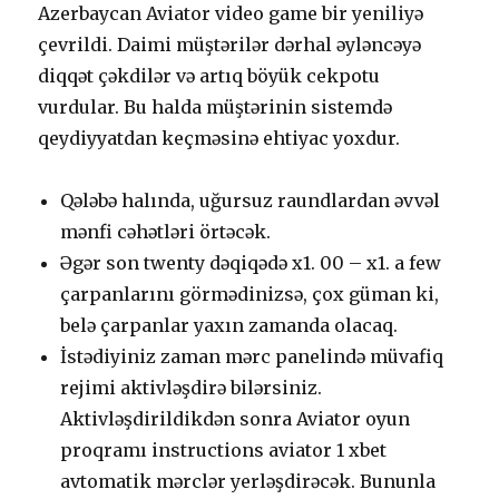
Azerbaycan Aviator video game bir yeniliyə
çevrildi. Daimi müştərilər dərhal əyləncəyə
diqqət çəkdilər və artıq böyük cekpotu
vurdular. Bu halda müştərinin sistemdə
qeydiyyatdan keçməsinə ehtiyac yoxdur.
Qələbə halında, uğursuz raundlardan əvvəl
mənfi cəhətləri örtəcək.
Əgər son twenty dəqiqədə x1. 00 – x1. a few
çarpanlarını görmədinizsə, çox güman ki,
belə çarpanlar yaxın zamanda olacaq.
İstədiyiniz zaman mərc panelində müvafiq
rejimi aktivləşdirə bilərsiniz.
Aktivləşdirildikdən sonra Aviator oyun
proqramı instructions aviator 1 xbet
avtomatik mərclər yerləşdirəcək. Bununla