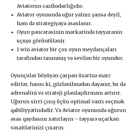
Aviatorun cazibədarlığıdır.
Aviator oyununda uğur yalnız şansa deyil,
həm də strategiyaya əsaslanır.
Oyun pəncərəsinin mərkəzində təyyarənin
uçuşu görüntülənir.
1 win aviator bir çox oyun meydançaları
tərəfindən tanınmış və sevilən bir oyundur.
Oyunçular böyüyən çarpan üzərinə mərc
edirlər, hansı ki, gözlənilmədən dayanır, bu da
adrenalini və strateji planlaşdırmanı artırır.
Uğurun sirri çıxış üçün optimal vaxtı seçmək
qabiliyyətindədir. Və Aviator oyununda uğurun
əsas qaydasını xatırlayın – təyyarə uçarkən
vəsaitlərinizi çıxarın.