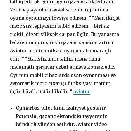
tətbiq edərək gedrungen qazanc əldə edirəm.
Yeni başlayanlara əvvəlcə demo rejimində
oyunu öyrənməyi tövsiyə edirəm. ” “Mən ikiqat
mərc strategiyasını tətbiq edirəm – biri az
riskli, digəri yüksək çarpan üçün. Bu yanaşma
balansımı qoruyur və qazanc şansımı artırır.
Aviator-un dinamikası oyunu daha maraqlı
edir. ” “Statistikanın təhlili mənə daha
məlumatlı qərarlar qəbul etməyə kömək edir.
Oyunun mobil cihazlarda asan oynanması və
avtomatik mərc çıxarışı funksiyası mənim
üçün böyük üstünlükdür. ”
aviator
Qumarbaz pilot kimi fəaliyyət göstərir.
Potensial qazanc ekrandakı təyyarənin
hündürlüyündən asılıdır. Aviator video