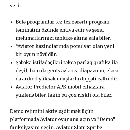
verir.
Belə proqramlar tez-tez zərərli proqram
təminatını özündə ehtiva edir və şəxsi
məlumatlarınızı təhlükə altına sala bilər.
“Aviator kazinolarında populyar olan yeni
bir oyun növüdür.
Şəbəkə istifadəçiləri təkcə parlaq qrafika ilə
deyil, həm də geniş əyləncə diapazonu, eləcə
də ardıcıl yüksək uduşlarla diqqəti cəlb edir.
Aviator Predictor APK mobil cihazlara
yüklənə bilər, lakin bu çox riskli ola bilər.
Demo rejimini aktivləşdirmək üçün
platformada Aviator oyununu açın və “Demo”
funksiyasını seçin. Aviator Slotu Spribe