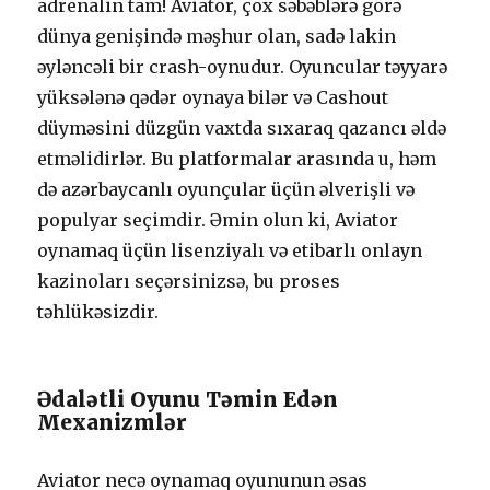
adrenalin tam! Aviator, çox səbəblərə görə
dünya genişində məşhur olan, sadə lakin
əyləncəli bir crash-oynudur. Oyuncular təyyarə
yüksələnə qədər oynaya bilər və Cashout
düyməsini düzgün vaxtda sıxaraq qazancı əldə
etməlidirlər. Bu platformalar arasında u, həm
də azərbaycanlı oyunçular üçün əlverişli və
populyar seçimdir. Əmin olun ki, Aviator
oynamaq üçün lisenziyalı və etibarlı onlayn
kazinoları seçərsinizsə, bu proses
təhlükəsizdir.
Ədalətli Oyunu Təmin Edən
Mexanizmlər
Aviator necə oynamaq oyununun əsas