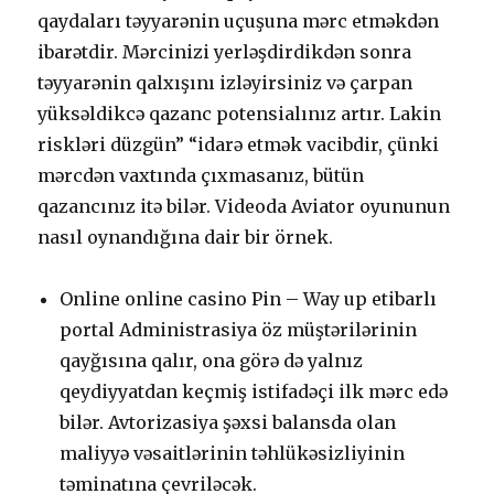
qaydaları təyyarənin uçuşuna mərc etməkdən
ibarətdir. Mərcinizi yerləşdirdikdən sonra
təyyarənin qalxışını izləyirsiniz və çarpan
yüksəldikcə qazanc potensialınız artır. Lakin
riskləri düzgün” “idarə etmək vacibdir, çünki
mərcdən vaxtında çıxmasanız, bütün
qazancınız itə bilər. Videoda Aviator oyununun
nasıl oynandığına dair bir örnek.
Online online casino Pin – Way up etibarlı
portal Administrasiya öz müştərilərinin
qayğısına qalır, ona görə də yalnız
qeydiyyatdan keçmiş istifadəçi ilk mərc edə
bilər. Avtorizasiya şəxsi balansda olan
maliyyə vəsaitlərinin təhlükəsizliyinin
təminatına çevriləcək.