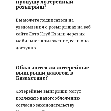
пропущу лотерейный
розыгрыш?
Вы можете подписаться на
уведомления о розыгрышах на веб-
сайте Лото Клуб Кз или через их
мобильное приложение, если оно
доступно.
Облагаются ли лотерейные
выигрыши налогом в
Казахстане?
Лотерейные выигрыши могут
подлежать налогообложению
согласно законодательству