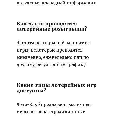
получения последней информации.
Как часто проводятся
лотерейные розыгрыши?
Частота розыгрышей зависит от
игры, некоторые проводятся
ежедневно, еженедельно или по
другому регулярному графику.
Какие типы лотерейных игр
доступны?
Лото-Клуб предлагает различные
игры, включая традиционные