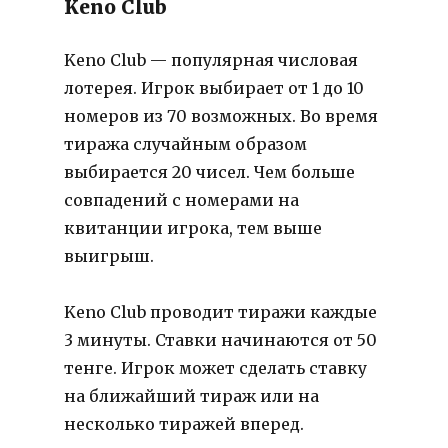
Keno Club
Keno Club — популярная числовая
лотерея. Игрок выбирает от 1 до 10
номеров из 70 возможных. Во время
тиража случайным образом
выбирается 20 чисел. Чем больше
совпадений с номерами на
квитанции игрока, тем выше
выигрыш.
Keno Club проводит тиражи каждые
3 минуты. Ставки начинаются от 50
тенге. Игрок может сделать ставку
на ближайший тираж или на
несколько тиражей вперед.