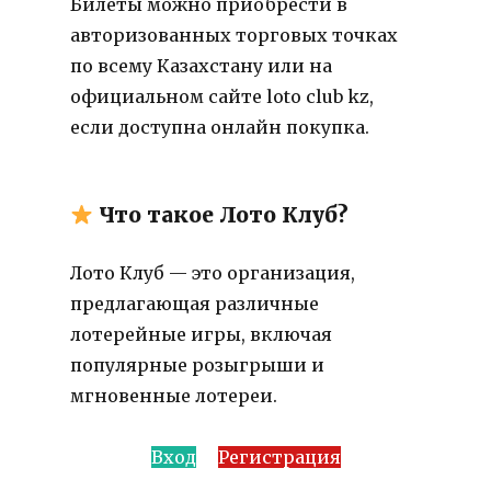
Билеты можно приобрести в
авторизованных торговых точках
по всему Казахстану или на
официальном сайте loto club kz,
если доступна онлайн покупка.
Что такое Лото Клуб?
Лото Клуб — это организация,
предлагающая различные
лотерейные игры, включая
популярные розыгрыши и
мгновенные лотереи.
Вход
Регистрация