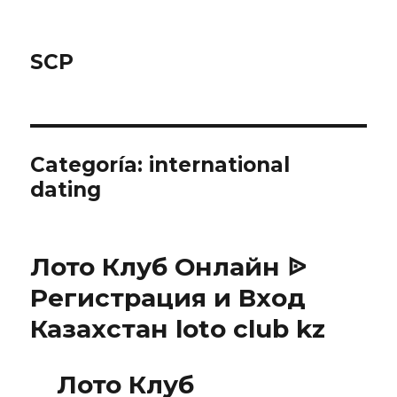
SCP
Categoría: international
dating
Лото Клуб Онлайн ᐉ
Регистрация и Вход
Казахстан loto club kz
Лото Клуб