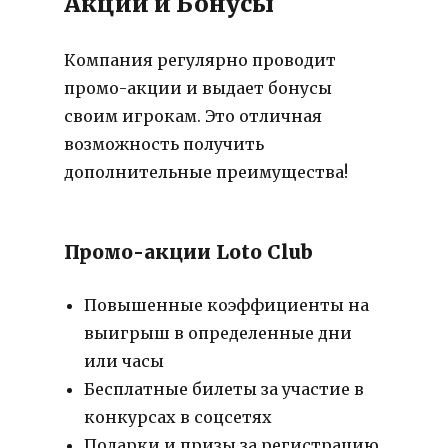
Акции и Бонусы
Компания регулярно проводит
промо-акции и выдает бонусы
своим игрокам. Это отличная
возможность получить
дополнительные преимущества!
Промо-акции Loto Club
Повышенные коэффициенты на
выигрыш в определенные дни
или часы
Бесплатные билеты за участие в
конкурсах в соцсетях
Подарки и призы за регистрацию