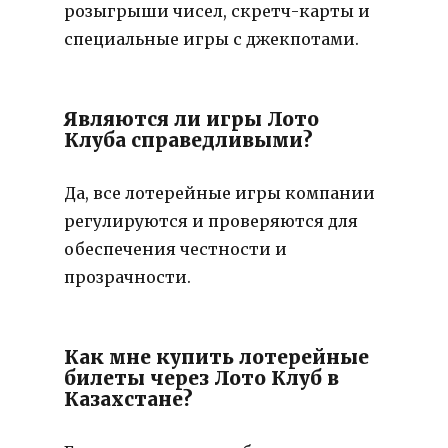
розыгрыши чисел, скретч-карты и
специальные игры с джекпотами.
Являются ли игры Лото
Клуба справедливыми?
Да, все лотерейные игры компании
регулируются и проверяются для
обеспечения честности и
прозрачности.
Как мне купить лотерейные
билеты через Лото Клуб в
Казахстане?