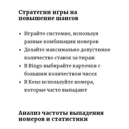
Стратегии игры на
повышение шансов
Играйте системно, используя
разные комбинации номеров
Делайте максимально допустимое
количество ставок за тираж
В Bingo выбирайте карточки с
большим количеством чисел
В Keno используйте номера,
которые часто выпадают
Анализ частоты выпадения
номеров и статистики