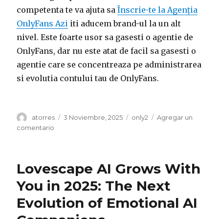
competenta te va ajuta sa
Înscrie-te la Agenția
OnlyFans Azi
iti aducem brand-ul la un alt
nivel. Este foarte usor sa gasesti o agentie de
OnlyFans, dar nu este atat de facil sa gasesti o
agentie care se concentreaza pe administrarea
si evolutia contului tau de OnlyFans.
Autor
atorres
Publicado
3 Noviembre, 2025
Categorías
only2
Agregar un
el
comentario
en
Agentie
OnlyFans
ce
Lovescape AI Grows With
imparte
castigurile
You in 2025: The Next
cu
Evolution of Emotional AI
voi
in