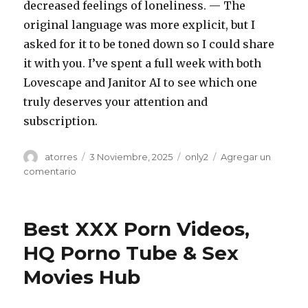
decreased feelings of loneliness. — The
original language was more explicit, but I
asked for it to be toned down so I could share
it with you. I’ve spent a full week with both
Lovescape and Janitor AI to see which one
truly deserves your attention and
subscription.
Autor
atorres
Publicado
3 Noviembre, 2025
Categorías
only2
Agregar un
el
comentario
en
Lovescape
AI
Grows
Best XXX Porn Videos,
With
You
HQ Porno Tube & Sex
in
Movies Hub
2025:
The
Next