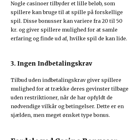
Nogle casinoer tilbyder et lille beløb, som
spillere kan bruge til at spille på forskellige
spil. Disse bonusser kan variere fra 20 til 50
kr. og giver spillere mulighed for at samle
erfaring og finde ud af, hvilke spil de kan lide.
3. Ingen Indbetalingskrav
Tilbud uden indbetalingskrav giver spillere
mulighed for at trække deres gevinster tilbage
uden restriktioner, når de har opfyldt de
nødvendige vilkår og betingelser. Dette er en
sjælden, men meget ønsket type bonus.