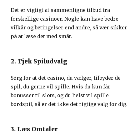
Det er vigtigt at sammenligne tilbud fra
forskellige casinoer. Nogle kan have bedre
vilkår og betingelser end andre, så vær sikker
på at læse det med småt.
2. Tjek Spiludvalg
Sørg for at det casino, du vælger, tilbyder de
spil, du gerne vil spille. Hvis du kun får
bonusser til slots, og du helst vil spille
bordspil, så er det ikke det rigtige valg for dig.
3. Læs Omtaler