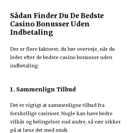
Sådan Finder Du De Bedste
Casino Bonusser Uden
Indbetaling
Der er flere faktorer, du bør overveje, når du
leder efter de bedste casino bonusser uden
indbetaling:
1. Sammenlign Tilbud
Det er vigtigt at sammenligne tilbud fra
forskellige casinoer. Nogle kan have bedre
vilkår og betingelser end andre, så vær sikker
på at læse det med småt.