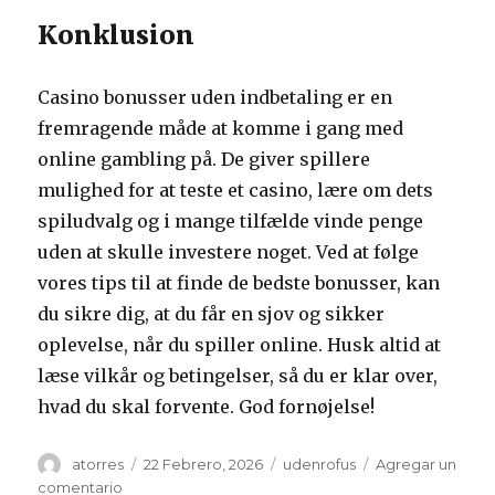
Konklusion
Casino bonusser uden indbetaling er en
fremragende måde at komme i gang med
online gambling på. De giver spillere
mulighed for at teste et casino, lære om dets
spiludvalg og i mange tilfælde vinde penge
uden at skulle investere noget. Ved at følge
vores tips til at finde de bedste bonusser, kan
du sikre dig, at du får en sjov og sikker
oplevelse, når du spiller online. Husk altid at
læse vilkår og betingelser, så du er klar over,
hvad du skal forvente. God fornøjelse!
Autor
atorres
Publicado
22 Febrero, 2026
Categorías
udenrofus
Agregar un
el
comentario
en