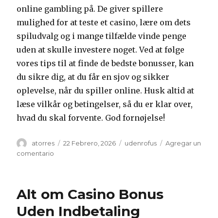
online gambling på. De giver spillere
mulighed for at teste et casino, lære om dets
spiludvalg og i mange tilfælde vinde penge
uden at skulle investere noget. Ved at følge
vores tips til at finde de bedste bonusser, kan
du sikre dig, at du får en sjov og sikker
oplevelse, når du spiller online. Husk altid at
læse vilkår og betingelser, så du er klar over,
hvad du skal forvente. God fornøjelse!
Autor
atorres
Publicado
22 Febrero, 2026
Categorías
udenrofus
Agregar un
el
comentario
en
Alt
om
Casino
Alt om Casino Bonus
Bonus
Uden
Uden Indbetaling
Indbetaling