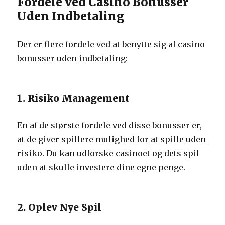
Fordele ved Casino Bonusser
Uden Indbetaling
Der er flere fordele ved at benytte sig af casino
bonusser uden indbetaling:
1. Risiko Management
En af de største fordele ved disse bonusser er,
at de giver spillere mulighed for at spille uden
risiko. Du kan udforske casinoet og dets spil
uden at skulle investere dine egne penge.
2. Oplev Nye Spil