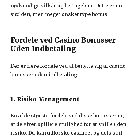
nødvendige vilkår og betingelser. Dette er en
sjælden, men meget ønsket type bonus.
Fordele ved Casino Bonusser
Uden Indbetaling
Der er flere fordele ved at benytte sig af casino
bonusser uden indbetaling:
1. Risiko Management
En af de største fordele ved disse bonusser er,
at de giver spillere mulighed for at spille uden
risiko. Du kan udforske casinoet og dets spil