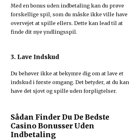
Med en bonus uden indbetaling kan du prøve
forskellige spil, som du måske ikke ville have
overvejet at spille ellers. Dette kan lead til at
finde dit nye yndlingsspil.
3. Lave Indskud
Du behøver ikke at bekymre dig om at lave et
indskud i første omgang. Det betyder, at du kan
have det sjovt og spille uden forpligtelser.
Sådan Finder Du De Bedste
Casino Bonusser Uden
Indbetaling