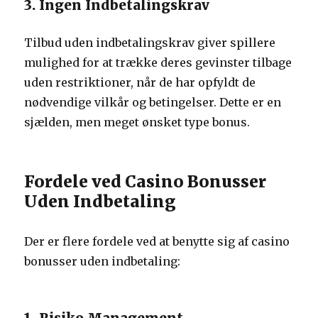
3. Ingen Indbetalingskrav
Tilbud uden indbetalingskrav giver spillere
mulighed for at trække deres gevinster tilbage
uden restriktioner, når de har opfyldt de
nødvendige vilkår og betingelser. Dette er en
sjælden, men meget ønsket type bonus.
Fordele ved Casino Bonusser
Uden Indbetaling
Der er flere fordele ved at benytte sig af casino
bonusser uden indbetaling: