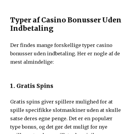
Typer af Casino Bonusser Uden
Indbetaling
Der findes mange forskellige typer casino
bonusser uden indbetaling. Her er nogle af de
mest almindelige:
1. Gratis Spins
Gratis spins giver spillere mulighed for at
spille specifikke slotmaskiner uden at skulle
satse deres egne penge. Det er en populær
type bonus, og det gør det muligt for nye