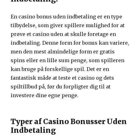
En casino bonus uden indbetaling er en type
tilbydelse, som giver spillere mulighed for at
prøve et casino uden at skulle foretage en
indbetaling. Denne form for bonus kan variere,
men den mest almindelige form er gratis
spins eller en lille sum penge, som spilleren
kan bruge på forskellige spil. Det er en
fantastisk måde at teste et casino og dets
spiltillbud på, før du forpligter dig til at
investere dine egne penge.
Typer af Casino Bonusser Uden
Indbetaling