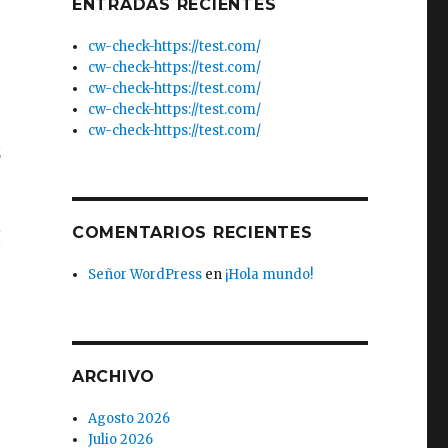
ENTRADAS RECIENTES
cw-check-https://test.com/
cw-check-https://test.com/
cw-check-https://test.com/
cw-check-https://test.com/
cw-check-https://test.com/
就
。
COMENTARIOS RECIENTES
较
Señor WordPress
en
¡Hola mundo!
，
ARCHIVO
Agosto 2026
Julio 2026