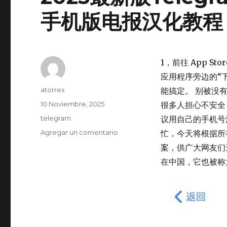
手机版电报汉化教程
1，前往 App St
应用程序旁边的“
Autor
atorres
能搞定。 别被没有
Publicado
10 Noviembre, 2025
很多人担心不安全
el
Categorías
telegram
议用自己的手机号
Agregar un comentario
en
忙，今天将根据所
2025
案，供广大网友们选择
最
在中国，它也被称为
新
版
Telegram
中
文
设