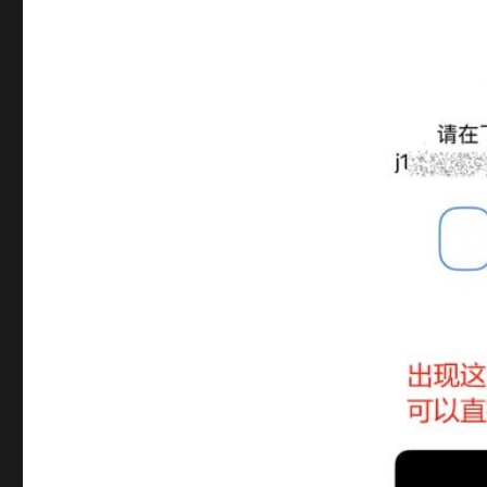
置
方
法：
电
脑
版
手
机
版
电
报
汉
化
教
程
账
号
星
球