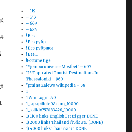
– 119
– 143
试
– 669
– 684
! Без
供
! Без рубр
! Без рубрики
阅
! Без…
!Fortune tige
"#joinouruniverse Mostbet" – 607
"15 Top-rated Tourist Destinations In
。
Thessaloniki – 960
"gmina Zalewo Wikipedia – 38
供
1
浏
1 Win Login 550
机
1_lapapillote08.com_10000
1_rollid6757083428_10000
1) 1100 links English Frt trigger DONE
1) 2000 links Thailand เว็บซื้อหวย (DONE)
1) 4000 links Thai บาคาร่า DONE