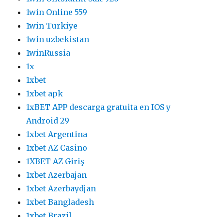
1win Online 559
1win Turkiye
1win uzbekistan
1winRussia
1x
1xbet
1xbet apk
1xBET APP descarga gratuita en IOS y
Android 29
1xbet Argentina
1xbet AZ Casino
1XBET AZ Giriş
1xbet Azerbajan
1xbet Azerbaydjan
1xbet Bangladesh
1xbet Brazil