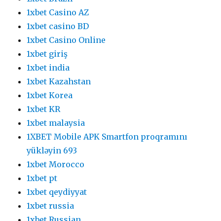
1xbet Casino AZ
1xbet casino BD
1xbet Casino Online
1xbet giriş
1xbet india
1xbet Kazahstan
1xbet Korea
1xbet KR
1xbet malaysia
1XBET Mobile APK Smartfon proqramını
yükləyin 693
1xbet Morocco
1xbet pt
1xbet qeydiyyat
1xbet russia
1xbet Russian