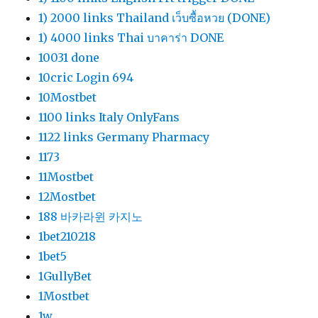
1) 2000 links Thailand เว็บซื้อหวย (DONE)
1) 4000 links Thai บาคาร่า DONE
10031 done
10cric Login 694
10Mostbet
1100 links Italy OnlyFans
1122 links Germany Pharmacy
1173
11Mostbet
12Mostbet
188 바카라윈 카지노
1bet210218
1bet5
1GullyBet
1Mostbet
1w