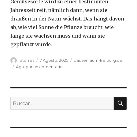
Gemüsesorte wird zu einer bestimmten
Jahreszeit reif, nämlich dann, wenn sie
draußen in der Natur wächst. Das hängt davon
ab, wie viel Sonne die Pflanze braucht, wie
lange sie wachsen muss und wann sie
gepflanzt wurde.
Autor
atorres
Publicado
7 Agosto, 2025
Categorías
pausenraum-freiburg.de
el
Agregar un comentario
en
Saisonal
essen
eine
Herausforderung
im
BU
Buscar
Winter?!
por: