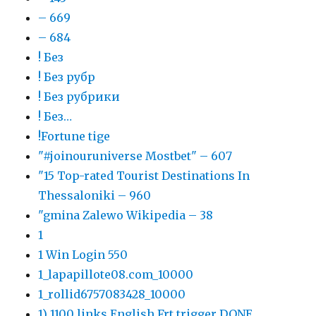
– 669
– 684
! Без
! Без рубр
! Без рубрики
! Без…
!Fortune tige
"#joinouruniverse Mostbet" – 607
"15 Top-rated Tourist Destinations In
Thessaloniki – 960
"gmina Zalewo Wikipedia – 38
1
1 Win Login 550
1_lapapillote08.com_10000
1_rollid6757083428_10000
1) 1100 links English Frt trigger DONE