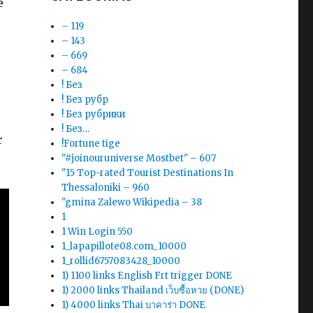
e
– 119
– 143
– 669
– 684
! Без
! Без рубр
! Без рубрики
! Без…
r
!Fortune tige
"#joinouruniverse Mostbet" – 607
"15 Top-rated Tourist Destinations In
Thessaloniki – 960
"gmina Zalewo Wikipedia – 38
1
1 Win Login 550
1_lapapillote08.com_10000
1_rollid6757083428_10000
1) 1100 links English Frt trigger DONE
1) 2000 links Thailand เว็บซื้อหวย (DONE)
1) 4000 links Thai บาคาร่า DONE