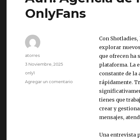
OnlyFans
Con Shotladies,
explorar nuevos
Autor
atorres
que ofrecen ha s
Publicado
3 Noviembre, 2025
plataforma. La e
el
Categorías
only1
constante de la
Agregar un comentario
en
rápidamente. Tr
Auri:
significativamen
Agencia
tienes que traba
de
Modelos
crear y gestiona
para
mensajes, atende
OnlyFans
Una entrevista 