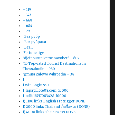
– 119
– 143
– 669
– 684
! Без
! Без рубр
! Без рубрики
! Без…
!Fortune tige
"#joinouruniverse Mostbet" – 607
"15 Top-rated Tourist Destinations In
Thessaloniki – 960
"gmina Zalewo Wikipedia – 38
1
1 Win Login 550
1_lapapillote08.com_10000
1_rollid6757083428_10000
1) 1100 links English Frt trigger DONE
1) 2000 links Thailand เว็บซื้อหวย (DONE)
1) 4000 links Thai บาคาร่า DONE