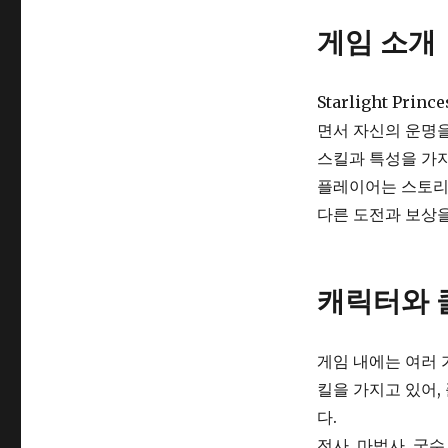
의
세
게임 소개
계
로
의
Starlight Pr
초
대
면서 자신의 운명
스킬과 특성을 가지
플레이어는 스토리
다른 도전과 보상
캐릭터와 
게임 내에는 여러 
킬을 가지고 있어,
다.
전사, 마법사, 궁