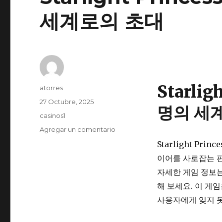
세계로의 초대
Starlig
Autor
atorres
Publicado
27 Octubre, 2025
명의 세
el
Categorías
casinos1
Agregar un comentario
en
Starlight
Starlight P
Princess
이어를 사로잡는 판
Online
마
자세한 게임 정보는 st
법
해 보세요. 이 게
과
사용자에게 잊지 
운
명