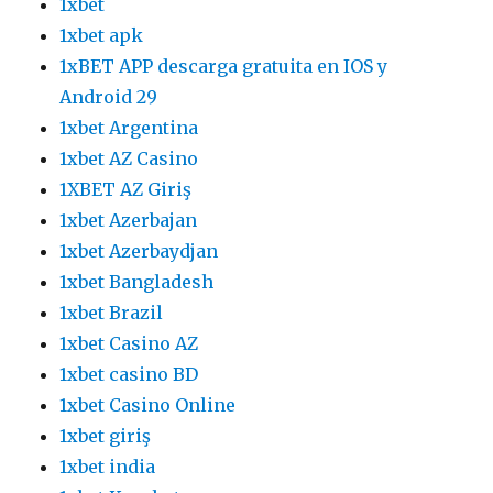
1xbet
1xbet apk
1xBET APP descarga gratuita en IOS y
Android 29
1xbet Argentina
1xbet AZ Casino
1XBET AZ Giriş
1xbet Azerbajan
1xbet Azerbaydjan
1xbet Bangladesh
1xbet Brazil
1xbet Casino AZ
1xbet casino BD
1xbet Casino Online
1xbet giriş
1xbet india