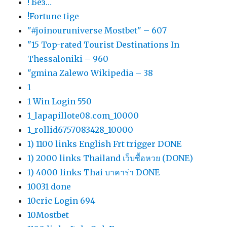
! Без…
!Fortune tige
"#joinouruniverse Mostbet" – 607
"15 Top-rated Tourist Destinations In
Thessaloniki – 960
"gmina Zalewo Wikipedia – 38
1
1 Win Login 550
1_lapapillote08.com_10000
1_rollid6757083428_10000
1) 1100 links English Frt trigger DONE
1) 2000 links Thailand เว็บซื้อหวย (DONE)
1) 4000 links Thai บาคาร่า DONE
10031 done
10cric Login 694
10Mostbet