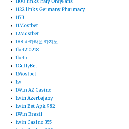
1100 links Italy OnlyFans
1122 links Germany Pharmacy
1173
11Mostbet
12Mostbet
188 바카라윈 카지노
1bet210218
1bet5
1GullyBet
1Mostbet
1w
1Win AZ Casino
1win Azerbajany
1win Bet Apk 982
1Win Brasil
1win Casino 355