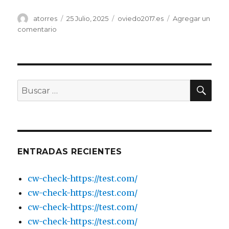
Autor
atorres
Publicado
25 Julio, 2025
Categorías
oviedo2017.es
Agregar un
el
comentario
en
Fundación
Universidad
de
Oviedo
Organización
BU
Buscar
de
por:
congresos
y
actividades
de
difusión
ENTRADAS RECIENTES
del
conocimiento
cw-check-https://test.com/
cw-check-https://test.com/
cw-check-https://test.com/
cw-check-https://test.com/