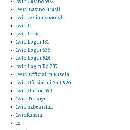
1win Casino 902
1WIN Casino Brasil
1win casino spanish
1win fr
1win India
1win Login 131
1win Login 636
1win Login 826
1win Login Bd 785
1WIN Official In Russia
1win Ofitsialnii Sait 926
1win Online 559
1win Turkiye
1win uzbekistan
1winRussia
1x