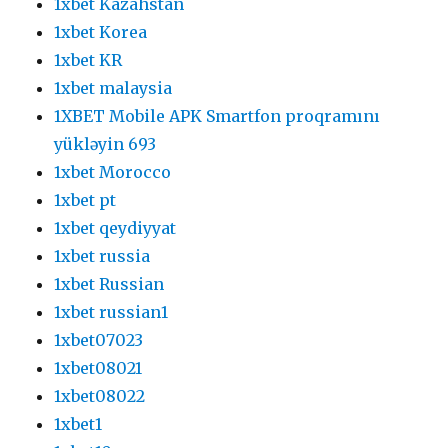
1xbet Kazahstan
1xbet Korea
1xbet KR
1xbet malaysia
1XBET Mobile APK Smartfon proqramını
yükləyin 693
1xbet Morocco
1xbet pt
1xbet qeydiyyat
1xbet russia
1xbet Russian
1xbet russian1
1xbet07023
1xbet08021
1xbet08022
1xbet1