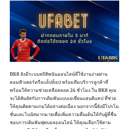
BK8 ยังมีระบบสถิติพนันออนไลน์ที่ใช้งานง่ายผ่าน
คอมพิวเตอร์หรือแล็ปท็อป พร้อมทีมบริการลูกค้าที่
พร้อมให้ความช่วยเหลือตลอด 24 ชั่วโมง ใน BK8 คุณ
จะได้สัมผัสกับการเดิมพันแบบเอเชี่ยนแฮนดิแคป ที่ช่วย
ให้คุณติดตามเกมได้อย่างต่อเนื่อง นอกจากนี้ยังมีโปรโม
ชั่นและโบนัสมากมายเพื่อเพิ่มความตื่นเต้นให้กับผู้ที่ชื่น
ชอบการเดิมพันฟุตบอลออนไลน์ ให้คุณเลือกใช้ตาม