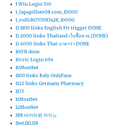
1 Win Login 550
1_lapapillote08.com_10000
1_rollid6757083428_10000
1) 1100 links English Frt trigger DONE
1) 2000 links Thailand เว็บซื้อหวย (DONE)
1) 4000 links Thai บาคาร่า DONE
10031 done
10cric Login 694
10Mostbet
1100 links Italy OnlyFans
1122 links Germany Pharmacy
1173
11Mostbet
12Mostbet
188 바카라윈 카지노
1bet210218