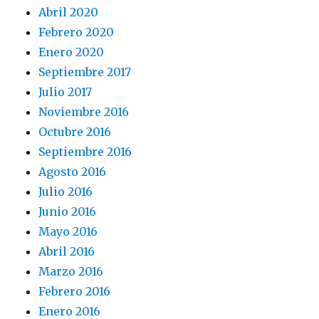
Abril 2020
Febrero 2020
Enero 2020
Septiembre 2017
Julio 2017
Noviembre 2016
Octubre 2016
Septiembre 2016
Agosto 2016
Julio 2016
Junio 2016
Mayo 2016
Abril 2016
Marzo 2016
Febrero 2016
Enero 2016