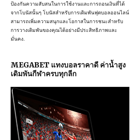
ป้องกันความสับสนในการใช้งานและการถอนเงินที่ได้
จากโบนัสนั้นๆ โบนัสสำหรับการเดิมพันฟุตบอลออนไลน์
สามารถเพิ่มความสนุกและโอกาสในการชนะสำหรับ
การวางเดิมพันของคุณได้อย่างมีประสิทธิภาพและ
มั่นคง.
MEGABET แทงบอลราคาดี ค่าน้ำสูง
เดิมพันกีฬาครบทุกลีก