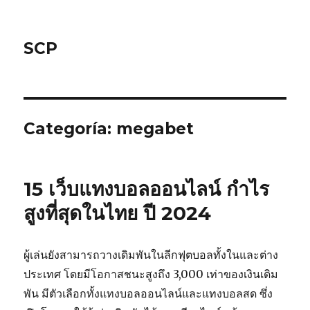
SCP
Categoría: megabet
15 เว็บแทงบอลออนไลน์ กำไร
สูงที่สุดในไทย ปี 2024
ผู้เล่นยังสามารถวางเดิมพันในลีกฟุตบอลทั้งในและต่าง
ประเทศ โดยมีโอกาสชนะสูงถึง 3,000 เท่าของเงินเดิม
พัน มีตัวเลือกทั้งแทงบอลออนไลน์และแทงบอลสด ซึ่ง