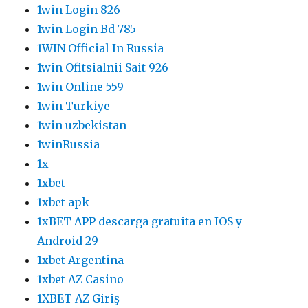
1win Login 826
1win Login Bd 785
1WIN Official In Russia
1win Ofitsialnii Sait 926
1win Online 559
1win Turkiye
1win uzbekistan
1winRussia
1x
1xbet
1xbet apk
1xBET APP descarga gratuita en IOS y
Android 29
1xbet Argentina
1xbet AZ Casino
1XBET AZ Giriş