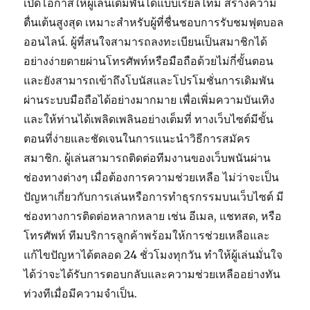
เปิดโอกาสให้ผู้เล่นเดิมพันได้แบบเรียลไทม์ สร้างความ
ตื่นเต้นสูงสุด เหมาะสำหรับผู้ที่ชื่นชอบการรับชมฟุตบอล
ออนไลน์. ผู้ที่สนใจสามารถลงทะเบียนเป็นสมาชิกได้
อย่างง่ายดายผ่านโทรศัพท์หรือมือถือด้วยไม่กี่ขั้นตอน
และยังสามารถเข้าถึงโบนัสและโปรโมชั่นการเดิมพัน
ผ่านระบบมือถือได้อย่างมากมาย เพื่อเพิ่มความบันเทิง
และให้ท่านได้เพลิดเพลินอย่างเต็มที่ ทางเว็บไซต์มีขั้น
ตอนที่ง่ายและชัดเจนในการแนะนำวิธีการสมัคร
สมาชิก. ผู้เล่นสามารถติดต่อทีมงานของเว็บพนันผ่าน
ช่องทางต่างๆ เมื่อต้องการความช่วยเหลือ ไม่ว่าจะเป็น
ปัญหาเกี่ยวกับการเล่นหรือการทำธุรกรรมบนเว็บไซต์ มี
ช่องทางการติดต่อหลากหลาย เช่น อีเมล, แชทสด, หรือ
โทรศัพท์ ทีมบริการลูกค้าพร้อมให้การช่วยเหลือและ
แก้ไขปัญหาได้ตลอด 24 ชั่วโมงทุกวัน ทำให้ผู้เล่นมั่นใจ
ได้ว่าจะได้รับการตอบกลับและความช่วยเหลืออย่างทัน
ท่วงทีเมื่อมีความจำเป็น.