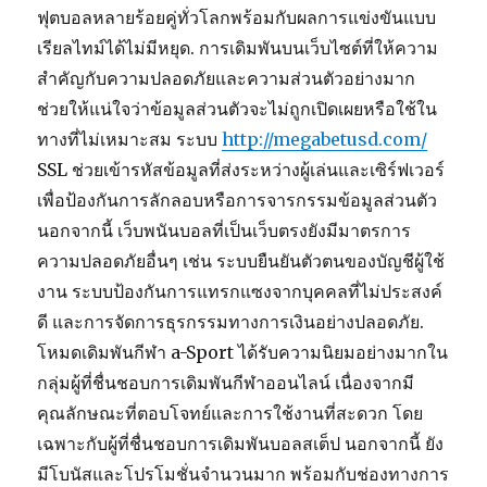
ฟุตบอลหลายร้อยคู่ทั่วโลกพร้อมกับผลการแข่งขันแบบ
เรียลไทม์ได้ไม่มีหยุด. การเดิมพันบนเว็บไซต์ที่ให้ความ
สำคัญกับความปลอดภัยและความส่วนตัวอย่างมาก
ช่วยให้แน่ใจว่าข้อมูลส่วนตัวจะไม่ถูกเปิดเผยหรือใช้ใน
ทางที่ไม่เหมาะสม ระบบ
http://megabetusd.com/
SSL ช่วยเข้ารหัสข้อมูลที่ส่งระหว่างผู้เล่นและเซิร์ฟเวอร์
เพื่อป้องกันการลักลอบหรือการจารกรรมข้อมูลส่วนตัว
นอกจากนี้ เว็บพนันบอลที่เป็นเว็บตรงยังมีมาตรการ
ความปลอดภัยอื่นๆ เช่น ระบบยืนยันตัวตนของบัญชีผู้ใช้
งาน ระบบป้องกันการแทรกแซงจากบุคคลที่ไม่ประสงค์
ดี และการจัดการธุรกรรมทางการเงินอย่างปลอดภัย.
โหมดเดิมพันกีฬา a-Sport ได้รับความนิยมอย่างมากใน
กลุ่มผู้ที่ชื่นชอบการเดิมพันกีฬาออนไลน์ เนื่องจากมี
คุณลักษณะที่ตอบโจทย์และการใช้งานที่สะดวก โดย
เฉพาะกับผู้ที่ชื่นชอบการเดิมพันบอลสเต็ป นอกจากนี้ ยัง
มีโบนัสและโปรโมชั่นจำนวนมาก พร้อมกับช่องทางการ