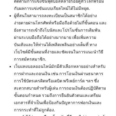
ติดตามการแข่งขันฟุตบอลหลายร้อยคู่ทั่วโลกพร้อม
กับผลการแข่งขันแบบเรียลไทม์ได้ไม่มีหยุด.
ผู้ที่สนใจสามารถลงทะเบียนเป็นสมาชิกได้อย่าง
ง่ายดายผ่านโทรศัพท์หรือมือถือด้วยไม่กี่ขั้นตอน และ
ยังสามารถเข้าถึงโบนัสและโปรโมชั่นการเดิมพัน
ผ่านระบบมือถือได้อย่างมากมาย เพื่อเพิ่มความ
บันเทิงและให้ท่านได้เพลิดเพลินอย่างเต็มที่ ทาง
เว็บไซต์มีขั้นตอนที่ง่ายและชัดเจนในการแนะนำวิธี
การสมัครสมาชิก.
เว็บแทงบอลออนไลน์มักมีตัวเลือกหลายอย่างสำหรับ
การฝากและถอนเงิน เช่น การโอนเงินผ่านธนาคาร
การใช้บัตรเครดิตหรือเดบิต พรีเพย์การ์ด ฯลฯ ซึ่ง
สะดวกสบายสำหรับผู้เล่น การถอนเงินต้องปฏิบัติตาม
ขั้นตอนกำหนด รวมถึงการยืนยันตัวตนและเตรียม
เอกสารที่จำเป็นเพื่อป้องกันปัญหาการฟอกเงินและ
การกระทำที่ไม่ถูกต้อง.