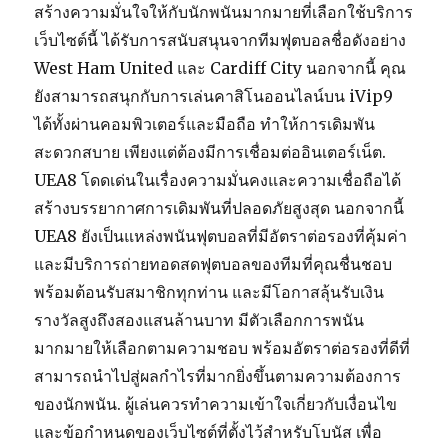
สร้างความมั่นใจให้กับนักพนันมากมายที่เลือกใช้บริการ
เว็บไซต์นี้ ได้รับการสนับสนุนจากทีมฟุตบอลชื่อดังอย่าง
West Ham United และ Cardiff City นอกจากนี้ คุณ
ยังสามารถสนุกกับการเล่นคาสิโนออนไลน์บน iVip9
ได้ทั้งผ่านคอมพิวเตอร์และมือถือ ทำให้การเดิมพัน
สะดวกสบาย เพียงแต่ต้องมีการเชื่อมต่ออินเตอร์เน็ต.
UEA8 โดดเด่นในเรื่องความมั่นคงและความเชื่อถือได้
สร้างบรรยากาศการเดิมพันที่ปลอดภัยสูงสุด นอกจากนี้
UEA8 ยังเป็นแหล่งพนันฟุตบอลที่มีอัตราต่อรองที่คุ้มค่า
และมีบริการถ่ายทอดสดฟุตบอลของทีมที่คุณชื่นชอบ
พร้อมต้อนรับสมาชิกทุกท่าน และมีโอกาสลุ้นรับเงิน
รางวัลสูงถึงสองแสนล้านบาท มีตัวเลือกการพนัน
มากมายให้เลือกตามความชอบ พร้อมอัตราต่อรองที่ดีที่
สามารถนำไปสู่ผลกำไรที่มากยิ่งขึ้นตามความต้องการ
ของนักพนัน. ผู้เล่นควรทำความเข้าใจเกี่ยวกับเงื่อนไข
และข้อกำหนดของเว็บไซต์ที่ตั้งไว้สำหรับโบนัส เพื่อ