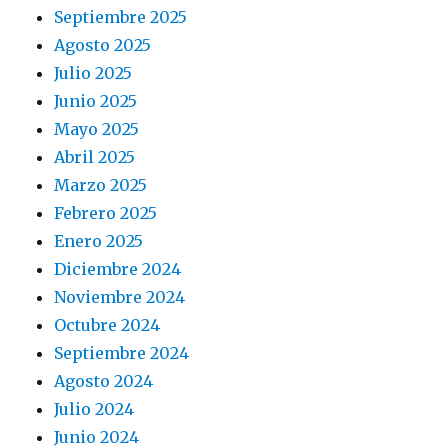
Septiembre 2025
Agosto 2025
Julio 2025
Junio 2025
Mayo 2025
Abril 2025
Marzo 2025
Febrero 2025
Enero 2025
Diciembre 2024
Noviembre 2024
Octubre 2024
Septiembre 2024
Agosto 2024
Julio 2024
Junio 2024