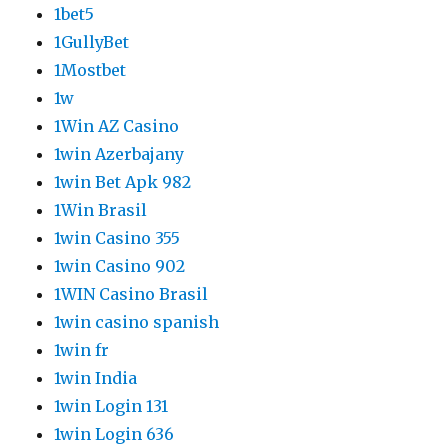
1bet5
1GullyBet
1Mostbet
1w
1Win AZ Casino
1win Azerbajany
1win Bet Apk 982
1Win Brasil
1win Casino 355
1win Casino 902
1WIN Casino Brasil
1win casino spanish
1win fr
1win India
1win Login 131
1win Login 636