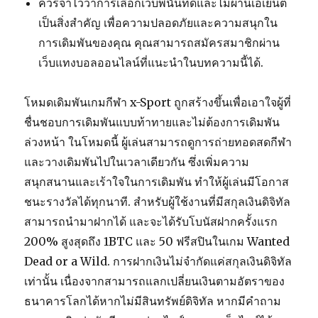
ควรจำไว้ว่าการเลือกเว็บพนันที่ดีและไม่ผ่านเอเย่นต์
เป็นสิ่งสำคัญ เพื่อความปลอดภัยและความสนุกใน
การเดิมพันของคุณ คุณสามารถสมัครสมาชิกผ่าน
เว็บแทงบอลออนไลน์ที่แนะนำในบทความนี้ได้.
โหมดเดิมพันเกมกีฬา x-Sport ถูกสร้างขึ้นเพื่อเอาใจผู้ที่
ชื่นชอบการเดิมพันแบบท้าทายและไม่ต้องการเดิมพัน
ล่วงหน้า ในโหมดนี้ ผู้เล่นสามารถดูการถ่ายทอดสดกีฬา
และวางเดิมพันไปในเวลาเดียวกัน ซึ่งเพิ่มความ
สนุกสนานและเร้าใจในการเดิมพัน ทำให้ผู้เล่นมีโอกาส
ชนะรางวัลได้ทุกนาที. สำหรับผู้ใช้งานที่มีสกุลเงินดิจิทัล
สามารถนำมาฝากได้ และจะได้รับโบนัสฝากครั้งแรก
200% สูงสุดถึง 1BTC และ 50 ฟรีสปินในเกม Wanted
Dead or a Wild. การฝากเงินไม่จำกัดแค่สกุลเงินดิจิทัล
เท่านั้น เนื่องจากสามารถแลกเปลี่ยนเงินตามอัตราของ
ธนาคารโลกได้หากไม่มีสินทรัพย์ดิจิทัล หากมีคำถาม