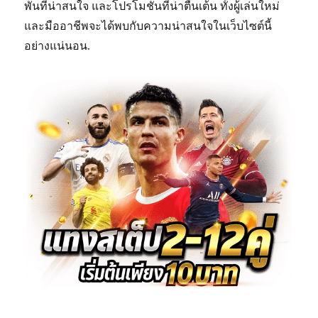
พันที่น่าสนใจ และโปรโมชั่นที่น่าตื่นเต้น ทั้งผู้เล่นใหม่
และมืออาชีพจะได้พบกับความน่าสนใจในเว็บไซต์นี้
อย่างแน่นอน.