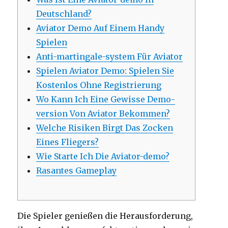
Deutschland?
Aviator Demo Auf Einem Handy
Spielen
Anti-martingale-system Für Aviator
Spielen Aviator Demo: Spielen Sie
Kostenlos Ohne Registrierung
Wo Kann Ich Eine Gewisse Demo-
version Von Aviator Bekommen?
Welche Risiken Birgt Das Zocken
Eines Fliegers?
Wie Starte Ich Die Aviator-demo?
Rasantes Gameplay
Die Spieler genießen die Herausforderung,