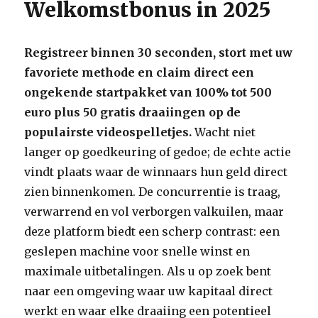
Welkomstbonus in 2025
Registreer binnen 30 seconden, stort met uw
favoriete methode en claim direct een
ongekende startpakket van 100% tot 500
euro plus 50 gratis draaiingen op de
populairste videospelletjes.
Wacht niet
langer op goedkeuring of gedoe; de echte actie
vindt plaats waar de winnaars hun geld direct
zien binnenkomen. De concurrentie is traag,
verwarrend en vol verborgen valkuilen, maar
deze platform biedt een scherp contrast: een
geslepen machine voor snelle winst en
maximale uitbetalingen. Als u op zoek bent
naar een omgeving waar uw kapitaal direct
werkt en waar elke draaiing een potentieel