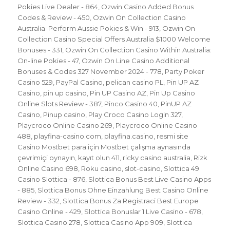
Pokies Live Dealer - 864
,
Ozwin Casino Added Bonus
Codes & Review - 450
,
Ozwin On Collection Casino
Australia ️ Perform Aussie Pokies & Win - 913
,
Ozwin On
Collection Casino Special Offers Australia $1000 Welcome
Bonuses - 331
,
Ozwin On Collection Casino Within Australia:
On-line Pokies - 47
,
Ozwin On Line Casino Additional
Bonuses & Codes 327 November 2024 - 778
,
Party Poker
Casino 529
,
PayPal Casino
,
pelican casino PL
,
Pin UP AZ
Casino
,
pin up casino
,
Pin UP Casino AZ
,
Pin Up Casino
Online Slots Review - 387
,
Pinco Casino 40
,
PinUP AZ
Casino
,
Pinup casino
,
Play Croco Casino Login 327
,
Playcroco Online Casino 269
,
Playcroco Online Casino
488
,
playfina-casino.com
,
playfina.casino
,
resmi site
Casino Mostbet para için Mostbet çalışma aynasında
çevrimiçi oynayın, kayıt olun 411
,
ricky casino australia
,
Rizk
Online Casino 698
,
Roku casino
,
slot-casino
,
Slottica 49
Casino Slottica - 876
,
Slottica Bonus Best Live Casino Apps
- 885
,
Slottica Bonus Ohne Einzahlung Best Casino Online
Review - 332
,
Slottica Bonus Za Registraci Best Europe
Casino Online - 429
,
Slottica Bonuslar 1 Live Casino - 678
,
Slottica Casino 278
,
Slottica Casino App 909
,
Slottica