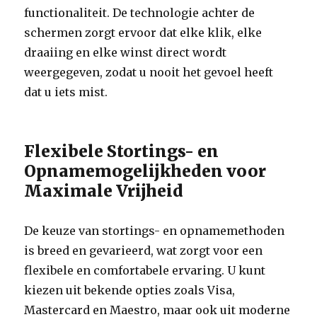
functionaliteit. De technologie achter de
schermen zorgt ervoor dat elke klik, elke
draaiing en elke winst direct wordt
weergegeven, zodat u nooit het gevoel heeft
dat u iets mist.
Flexibele Stortings- en
Opnamemogelijkheden voor
Maximale Vrijheid
De keuze van stortings- en opnamemethoden
is breed en gevarieerd, wat zorgt voor een
flexibele en comfortabele ervaring. U kunt
kiezen uit bekende opties zoals Visa,
Mastercard en Maestro, maar ook uit moderne