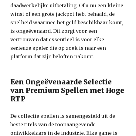
daadwerkelijke uitbetaling. Of u nu een kleine
winst of een grote jackpot hebt behaald, de
snelheid waarmee het geld beschikbaar komt,
is ongeëvenaard. Dit zorgt voor een
vertrouwen dat essentieel is voor elke
serieuze speler die op zoek is naar een
platform dat zijn beloften nakomt.
Een Ongeëvenaarde Selectie
van Premium Spellen met Hoge
RTP
De collectie spellen is samengesteld uit de
beste titels van de toonaangevende
ontwikkelaars in de industrie. Elke game is