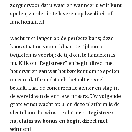
zorgt ervoor dat u waar en wanneer u wilt kunt
spelen, zonder in te leveren op kwaliteit of
functionaliteit.
Wacht niet langer op de perfecte kans; deze
kans staat nu voor u klaar. De tijd om te
twijfelen is voorbij; de tijd om te handelen is
nu. Klik op “Registreer” en begin direct met
het ervaren van wat het betekent om te spelen
op een platform dat echt betaalt en snel
betaalt. Laat de concurrentie achter en stap in
de wereld van de echte winnaars. Uw volgende
grote winst wacht op u, en deze platform is de
sleutel om die winst te claimen.
Registreer
nu, claim uw bonus en begin direct met
winnen!