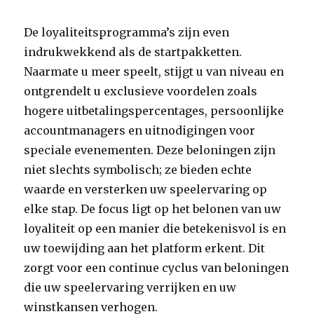
De loyaliteitsprogramma’s zijn even
indrukwekkend als de startpakketten.
Naarmate u meer speelt, stijgt u van niveau en
ontgrendelt u exclusieve voordelen zoals
hogere uitbetalingspercentages, persoonlijke
accountmanagers en uitnodigingen voor
speciale evenementen. Deze beloningen zijn
niet slechts symbolisch; ze bieden echte
waarde en versterken uw speelervaring op
elke stap. De focus ligt op het belonen van uw
loyaliteit op een manier die betekenisvol is en
uw toewijding aan het platform erkent. Dit
zorgt voor een continue cyclus van beloningen
die uw speelervaring verrijken en uw
winstkansen verhogen.