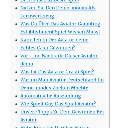
Nutzen Sie Den Demo-modus Als
Lernwerkzeug
Was Du Über Das Aviator Gambling
Establishment Spiel Wissen Musst
Kann Ich In Der Aviator-demo
Echtes Cash Gewinnen?
Vor- Und Nachteile Dieser Aviator-
demo
Was Ist Das Aviator Crash Spiel?
Warum Man Aviator Deutschland Im
Demo-modus Zocken Möchte
Automatische Auszahlung
Wie Spielt Guy Das Spiel Aviator?
Unsere Tipps Zu Dem Gewinnen Bei
Aviator
Hohe Einsätze Darüber Hinaus