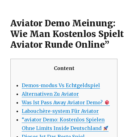
Aviator Demo Meinung:
Wie Man Kostenlos Spielt
Aviator Runde Online”
Content
Demos-modus Vs Echtgeldspiel
Alternativen Zu Aviator
Was Ist Pass Away Aviator Demo?
Labouchère-system Für Aviator
“aviator Demo: Kostenlos Spielen
Ohne Limits Inside Deutschland
Dieses Ist Das Beste Spiel