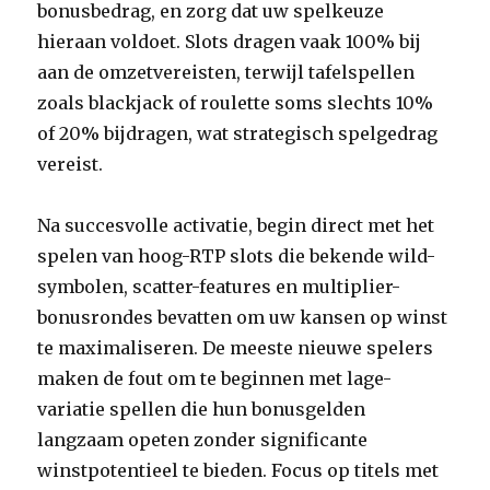
bonusbedrag, en zorg dat uw spelkeuze
hieraan voldoet. Slots dragen vaak 100% bij
aan de omzetvereisten, terwijl tafelspellen
zoals blackjack of roulette soms slechts 10%
of 20% bijdragen, wat strategisch spelgedrag
vereist.
Na succesvolle activatie, begin direct met het
spelen van hoog-RTP slots die bekende wild-
symbolen, scatter-features en multiplier-
bonusrondes bevatten om uw kansen op winst
te maximaliseren. De meeste nieuwe spelers
maken de fout om te beginnen met lage-
variatie spellen die hun bonusgelden
langzaam opeten zonder significante
winstpotentieel te bieden. Focus op titels met