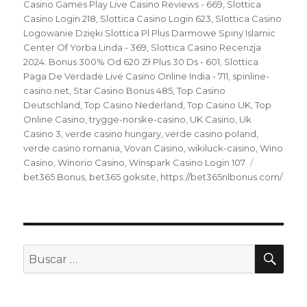
Casino Games Play Live Casino Reviews - 669
,
Slottica
Casino Login 218
,
Slottica Casino Login 623
,
Slottica Casino
Logowanie Dzięki Slottica Pl Plus Darmowe Spiny Islamic
Center Of Yorba Linda - 369
,
Slottica Casino Recenzja
2024: Bonus 300% Od 620 Zł Plus 30 Ds - 601
,
Slottica
Paga De Verdade Live Casino Online India - 711
,
spinline-
casino.net
,
Star Casino Bonus 485
,
Top Casino
Deutschland
,
Top Casino Nederland
,
Top Casino UK
,
Top
Online Casino
,
trygge-norske-casino
,
UK Casino
,
Uk
Casino 3
,
verde casino hungary
,
verde casino poland
,
verde casino romania
,
Vovan Casino
,
wikiluck-casino
,
Wino
Casino
,
Winorio Casino
,
Winspark Casino Login 107
Etiquetas
bet365 Bonus
,
bet365 goksite
,
https://bet365nlbonus.com/
BU
Buscar
por: