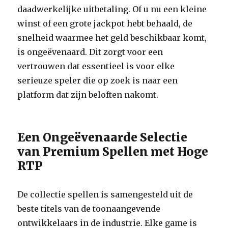
daadwerkelijke uitbetaling. Of u nu een kleine
winst of een grote jackpot hebt behaald, de
snelheid waarmee het geld beschikbaar komt,
is ongeëvenaard. Dit zorgt voor een
vertrouwen dat essentieel is voor elke
serieuze speler die op zoek is naar een
platform dat zijn beloften nakomt.
Een Ongeëvenaarde Selectie
van Premium Spellen met Hoge
RTP
De collectie spellen is samengesteld uit de
beste titels van de toonaangevende
ontwikkelaars in de industrie. Elke game is