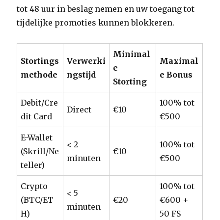
tot 48 uur in beslag nemen en uw toegang tot
tijdelijke promoties kunnen blokkeren.
Minimal
Stortings
Verwerki
Maximal
e
methode
ngstijd
e Bonus
Storting
Debit/Cre
100% tot
Direct
€10
dit Card
€500
E-Wallet
< 2
100% tot
(Skrill/Ne
€10
minuten
€500
teller)
Crypto
100% tot
< 5
(BTC/ET
€20
€600 +
minuten
H)
50 FS