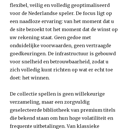
flexibel, veilig en volledig geoptimaliseerd
voor de Nederlandse speler. De focus ligt op
een naadloze ervaring: van het moment dat u
de site bezoekt tot het moment dat de winst op
uw rekening staat. Geen gedoe met
onduidelijke voorwaarden, geen vertraagde
goedkeuringen. De infrastructuur is gebouwd
voor snelheid en betrouwbaarheid, zodat u
zich volledig kunt richten op wat er echt toe
doet: het winnen.
De collectie spellen is geen willekeurige
verzameling, maar een zorgvuldig
geselecteerde bibliotheek van premium titels
die bekend staan om hun hoge volatiliteit en
frequente uitbetalingen. Van klassieke