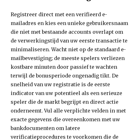
Registreer direct met een verifieerd e-
mailadres en kies een unieke gebruikersnaam
die niet met bestaande accounts overlapt om
de verwerkingstijd van uw eerste transactie te
minimaliseren. Wacht niet op de standaard e-
mailbevestiging; de meeste spelers verliezen
kostbare minuten door passief te wachten
terwijl de bonusperiode ongenadig tikt. De
snelheid van uw registratie is de eerste
indicator van uw potentieel als een serieuze
speler die de markt begrijpt en direct actie
onderneemt. Vul alle verplichte velden in met
exacte gegevens die overeenkomen met uw
bankdocumenten om latere
verificatieprocedures te voorkomen die de