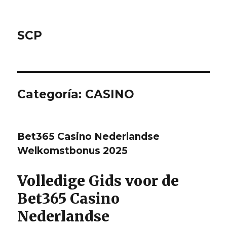
SCP
Categoría: CASINO
Bet365 Casino Nederlandse
Welkomstbonus 2025
Volledige Gids voor de
Bet365 Casino
Nederlandse