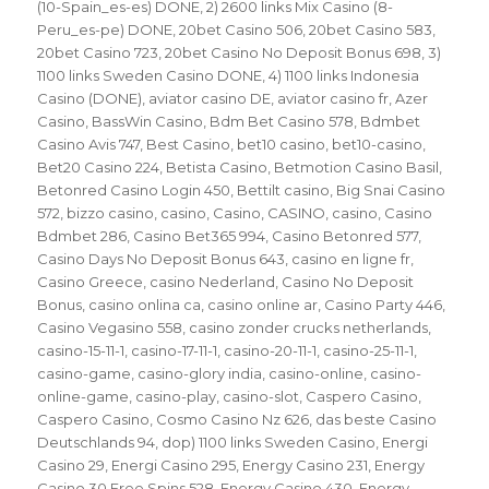
(10-Spain_es-es) DONE
,
2) 2600 links Mix Casino (8-
Peru_es-pe) DONE
,
20bet Casino 506
,
20bet Casino 583
,
20bet Casino 723
,
20bet Casino No Deposit Bonus 698
,
3)
1100 links Sweden Casino DONE
,
4) 1100 links Indonesia
Casino (DONE)
,
aviator casino DE
,
aviator casino fr
,
Azer
Casino
,
BassWin Casino
,
Bdm Bet Casino 578
,
Bdmbet
Casino Avis 747
,
Best Casino
,
bet10 casino
,
bet10-casino
,
Bet20 Casino 224
,
Betista Casino
,
Betmotion Casino Basil
,
Betonred Casino Login 450
,
Bettilt casino
,
Big Snai Casino
572
,
bizzo casino
,
casino
,
Casino
,
CASINO
,
casino
,
Casino
Bdmbet 286
,
Casino Bet365 994
,
Casino Betonred 577
,
Casino Days No Deposit Bonus 643
,
casino en ligne fr
,
Casino Greece
,
casino Nederland
,
Casino No Deposit
Bonus
,
casino onlina ca
,
casino online ar
,
Casino Party 446
,
Casino Vegasino 558
,
casino zonder crucks netherlands
,
casino-15-11-1
,
casino-17-11-1
,
casino-20-11-1
,
casino-25-11-1
,
casino-game
,
casino-glory india
,
casino-online
,
casino-
online-game
,
casino-play
,
casino-slot
,
Caspero Casino
,
Caspero Casino
,
Cosmo Casino Nz 626
,
das beste Casino
Deutschlands 94
,
dop) 1100 links Sweden Casino
,
Energi
Casino 29
,
Energi Casino 295
,
Energy Casino 231
,
Energy
Casino 30 Free Spins 528
,
Energy Casino 430
,
Energy