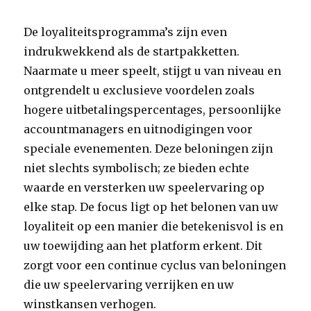
De loyaliteitsprogramma’s zijn even
indrukwekkend als de startpakketten.
Naarmate u meer speelt, stijgt u van niveau en
ontgrendelt u exclusieve voordelen zoals
hogere uitbetalingspercentages, persoonlijke
accountmanagers en uitnodigingen voor
speciale evenementen. Deze beloningen zijn
niet slechts symbolisch; ze bieden echte
waarde en versterken uw speelervaring op
elke stap. De focus ligt op het belonen van uw
loyaliteit op een manier die betekenisvol is en
uw toewijding aan het platform erkent. Dit
zorgt voor een continue cyclus van beloningen
die uw speelervaring verrijken en uw
winstkansen verhogen.