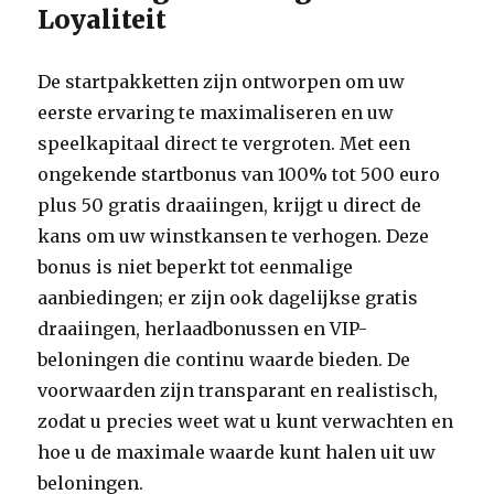
Loyaliteit
De startpakketten zijn ontworpen om uw
eerste ervaring te maximaliseren en uw
speelkapitaal direct te vergroten. Met een
ongekende startbonus van 100% tot 500 euro
plus 50 gratis draaiingen, krijgt u direct de
kans om uw winstkansen te verhogen. Deze
bonus is niet beperkt tot eenmalige
aanbiedingen; er zijn ook dagelijkse gratis
draaiingen, herlaadbonussen en VIP-
beloningen die continu waarde bieden. De
voorwaarden zijn transparant en realistisch,
zodat u precies weet wat u kunt verwachten en
hoe u de maximale waarde kunt halen uit uw
beloningen.