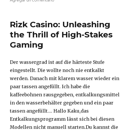
el
Agregar un comentario
en
Kaufen
Casino
High
Rizk Casino: Unleashing
Low
the Thrill of High-Stakes
Gaming
Der wassergrad ist auf die härteste Stufe
eingestellt. Die wollte noch nie entkalkt
werden. Danach mit klarem wasser wieder ein
paar tassen angefüllt. Ich habe die
kaffeebohnen rausgegeben, entkalkungsmittel
in den wasserbehälter gegeben und ein paar
tassen angefüllt…. Hallo Kaku,das
Entkalkungsprogramm lässt sich bei diesen
Modellen nicht manuell starten.Du kannst die