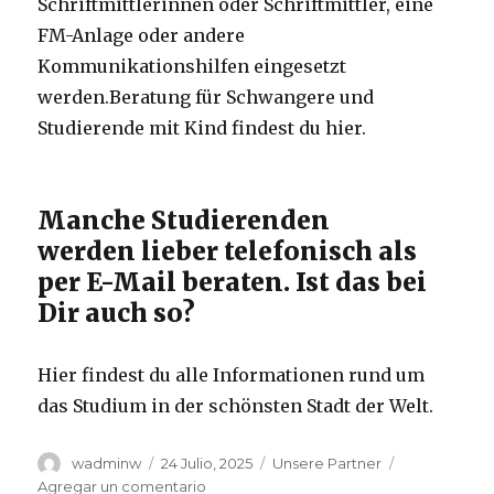
Schriftmittlerinnen oder Schriftmittler, eine
FM-Anlage oder andere
Kommunikationshilfen eingesetzt
werden.Beratung für Schwangere und
Studierende mit Kind findest du hier.
Manche Studierenden
werden lieber telefonisch als
per E-Mail beraten. Ist das bei
Dir auch so?
Hier findest du alle Informationen rund um
das Studium in der schönsten Stadt der Welt.
Autor
wadminw
Publicado
24 Julio, 2025
Categorías
Unsere Partner
el
Agregar un comentario
en