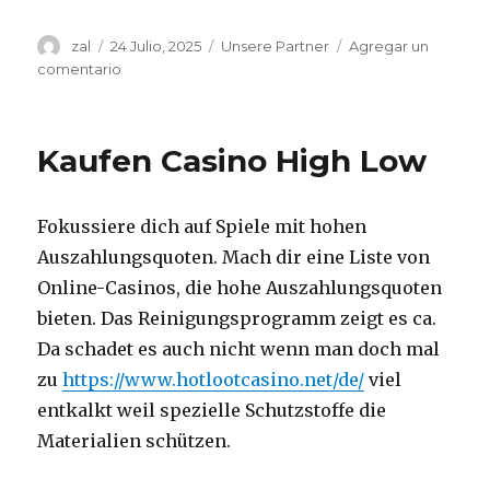
Autor
zal
Publicado
24 Julio, 2025
Categorías
Unsere Partner
Agregar un
el
comentario
en
Vereinbaren
Sie
einen
Kaufen Casino High Low
Termin
mit
Studierendenwerk
Fokussiere dich auf Spiele mit hohen
Hamburg
Auszahlungsquoten. Mach dir eine Liste von
Online-Casinos, die hohe Auszahlungsquoten
bieten. Das Reinigungsprogramm zeigt es ca.
Da schadet es auch nicht wenn man doch mal
zu
https://www.hotlootcasino.net/de/
viel
entkalkt weil spezielle Schutzstoffe die
Materialien schützen.