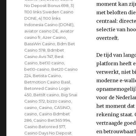
moment kan zijn,
No Deposit Bonus 698
,
3)
1100 links Sweden Casino
met beloften die
DONE
,
4) 1100 links
centraal: direc
Indonesia Casino (DONE)
,
selectie van ho
aviator casino DE
,
aviator
casino fr
,
Azer Casino
,
overtreft.
BassWin Casino
,
Bdm Bet
Casino 578
,
Bdmbet
De tijd van lang
Casino Avis 747
,
Best
Casino
,
bet10 casino
,
platform heeft 
bet10-casino
,
Bet20 Casino
verwerkt, niet b
224
,
Betista Casino
,
moderne e-walle
Betmotion Casino Basil
,
Betonred Casino Login
opnamemogelijkh
450
,
Bettilt casino
,
Big Snai
voor de Nederlan
Casino 572
,
bizzo casino
,
het moment dat 
casino
,
Casino
,
CASINO
,
casino
,
Casino Bdmbet
rekening staat.
286
,
Casino Bet365 994
,
vertraagde goed
Casino Betonred 577
,
en betrouwbaarhe
Casino Days No Deposit