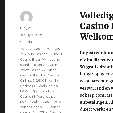
Volledi
Casino 
Autor
mkgw
Welkom
Publicado
15 Mayo, 2026
el
Formato
Galería
Categorías
1Win AZ Casino
,
1win Casino
Registreer bin
355
,
1win Casino 902
,
1WIN
Casino Brasil
,
1win casino
claim direct e
spanish
,
1xbet AZ Casino
,
50 gratis draai
1xbet Casino AZ
,
1xbet
langer op goedke
casino BD
,
1xbet Casino
Online
,
2) 2600 links Mix
winnaars hun ge
Casino (10-Spain_es-es)
verwarrend en v
DONE
,
2) 2600 links Mix
scherp contrast
Casino (8-Peru_es-pe)
DONE
,
20bet Casino 506
,
uitbetalingen. 
20bet Casino 583
,
20bet
direct werkt en
Casino 723
,
20bet Casino