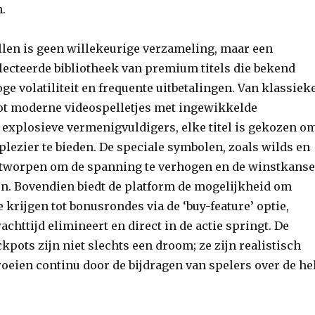
.
ellen is geen willekeurige verzameling, maar een
lecteerde bibliotheek van premium titels die bekend
e volatiliteit en frequente uitbetalingen. Van klassiek
ot moderne videospelletjes met ingewikkelde
explosieve vermenigvuldigers, elke titel is gekozen o
lezier te bieden. De speciale symbolen, zoals wilds en
ontworpen om de spanning te verhogen en de winstkans
n. Bovendien biedt de platform de mogelijkheid om
e krijgen tot bonusrondes via de ‘buy-feature’ optie,
chttijd elimineert en direct in de actie springt. De
kpots zijn niet slechts een droom; ze zijn realistisch
roeien continu door de bijdragen van spelers over de he