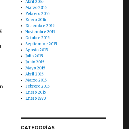
Abril 2016
Marzo 2016
Febrero 2016
Enero 2016
Diciembre 2015
g
Noviembre 2015
Octubre 2015
Septiembre 2015
u
Agosto 2015
Julio 2015
Junio 2015
Mayo 2015
Abril 2015
Marzo 2015
en
Febrero 2015
Enero 2015
Enero 1970
t
CATEGORÍAS