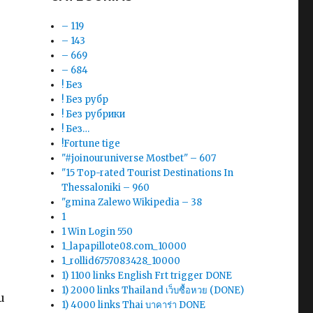
– 119
– 143
– 669
– 684
! Без
! Без рубр
! Без рубрики
! Без…
!Fortune tige
"#joinouruniverse Mostbet" – 607
"15 Top-rated Tourist Destinations In
Thessaloniki – 960
"gmina Zalewo Wikipedia – 38
1
1 Win Login 550
1_lapapillote08.com_10000
1_rollid6757083428_10000
1) 1100 links English Frt trigger DONE
1) 2000 links Thailand เว็บซื้อหวย (DONE)
u
1) 4000 links Thai บาคาร่า DONE