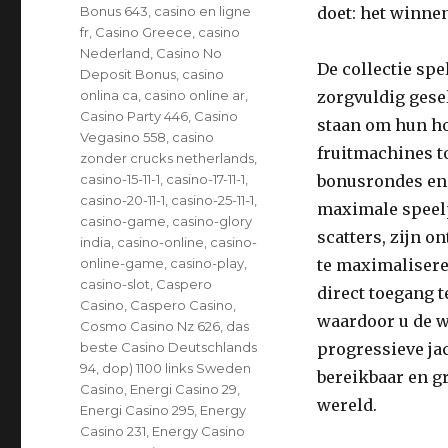
Bonus 643
,
casino en ligne
doet: het winnen
fr
,
Casino Greece
,
casino
Nederland
,
Casino No
De collectie sp
Deposit Bonus
,
casino
onlina ca
,
casino online ar
,
zorgvuldig gese
Casino Party 446
,
Casino
staan om hun hog
Vegasino 558
,
casino
fruitmachines t
zonder crucks netherlands
,
casino-15-11-1
,
casino-17-11-1
,
bonusrondes en 
casino-20-11-1
,
casino-25-11-1
,
maximale speelp
casino-game
,
casino-glory
scatters, zijn 
india
,
casino-online
,
casino-
online-game
,
casino-play
,
te maximalisere
casino-slot
,
Caspero
direct toegang t
Casino
,
Caspero Casino
,
waardoor u de wa
Cosmo Casino Nz 626
,
das
beste Casino Deutschlands
progressieve jac
94
,
dop) 1100 links Sweden
bereikbaar en g
Casino
,
Energi Casino 29
,
wereld.
Energi Casino 295
,
Energy
Casino 231
,
Energy Casino