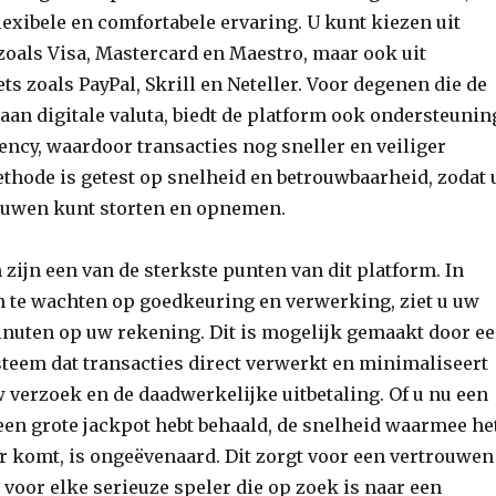
lexibele en comfortabele ervaring. U kunt kiezen uit
zoals Visa, Mastercard en Maestro, maar ook uit
s zoals PayPal, Skrill en Neteller. Voor degenen die de
aan digitale valuta, biedt de platform ook ondersteunin
ency, waardoor transacties nog sneller en veiliger
thode is getest op snelheid en betrouwbaarheid, zodat 
rouwen kunt storten en opnemen.
 zijn een van de sterkste punten van dit platform. In
n te wachten op goedkeuring en verwerking, ziet u uw
nuten op uw rekening. Dit is mogelijk gemaakt door e
teem dat transacties direct verwerkt en minimaliseert
w verzoek en de daadwerkelijke uitbetaling. Of u nu een
 een grote jackpot hebt behaald, de snelheid waarmee he
r komt, is ongeëvenaard. Dit zorgt voor een vertrouwen
s voor elke serieuze speler die op zoek is naar een