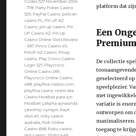
Codes 327 November 2024
platform dat zij
- 778
,
Party Poker Casino
529
,
PayPal Casino
,
pelican
casino PL
,
Pin UP AZ
Casino
,
pin up casino
,
Pin
Een Onge
UP Casino AZ
,
Pin Up
Casino Online Slots Review
Premium
- 387
,
Pinco Casino 40
,
PinUP AZ Casino
,
Pinup
casino
,
Play Croco Casino
De collectie spe
Login 327
,
Playcroco
toonaangevende 
Online Casino 269
,
Playcroco Online Casino
geselecteerd op 
488
,
playfina-casino.com
,
speelplezier. V
playfina.casino
,
resmi site
met ingewikkeld
Casino Mostbet para için
Mostbet çalışma aynasında
variatie is enor
çevrimiçi oynayın, kayıt
ontworpen om d
olun 411
,
ricky casino
maximaliseren. 
australia
,
Rizk Online
Casino 698
,
Roku casino
,
toegang te krijg
slot-casino
,
Slottica 49